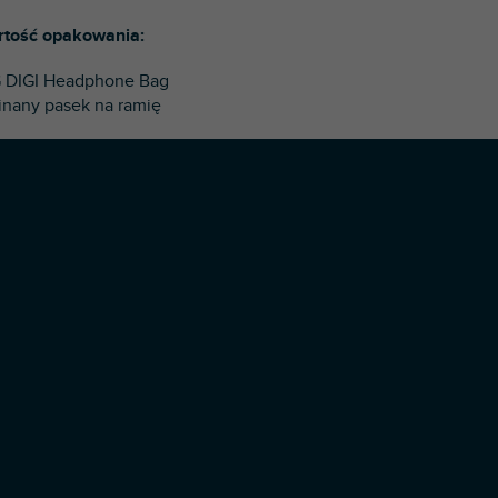
tość opakowania:
 DIGI Headphone Bag
inany pasek na ramię