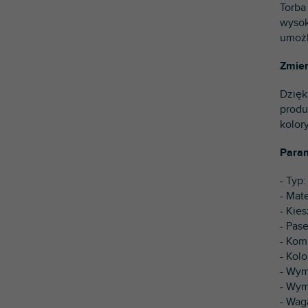
Torba
wysok
umożl
Zmien
Dzięk
produ
kolor
Param
- Typ
- Mat
- Kie
- Pas
- Kom
- Kol
- Wym
- Wym
- Wag