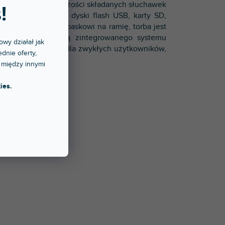
znaczone dla większości składanych słuchawek
!
zereg kieszeni na dyski flash USB, karty SD,
u i regulowanemu paskowi na ramię, torba jest
reb UDG za pomocą zintegrowanego systemu
owy działał jak
w w podróży, jak i dla zwykłych użytkowników,
dnie oferty,
kowany.
 między innymi
ies.