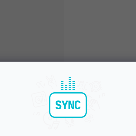
Błyskawiczna dostawa
Komunikacja i opi
Wysyłamy do godziny 15:00
Chwalicie nas za podejśc
OPIS
OCENA