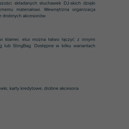
zości składanych słuchawek DJ-skich dzięki
rnemu materiałowi. Wewnętrzna organizacja
e drobnych akcesoriów.
i klamer, etui można łatwo łączyć z innymi
ag lub SlingBag. Dostępne w kilku wariantach
wki, karty kredytowe, drobne akcesoria