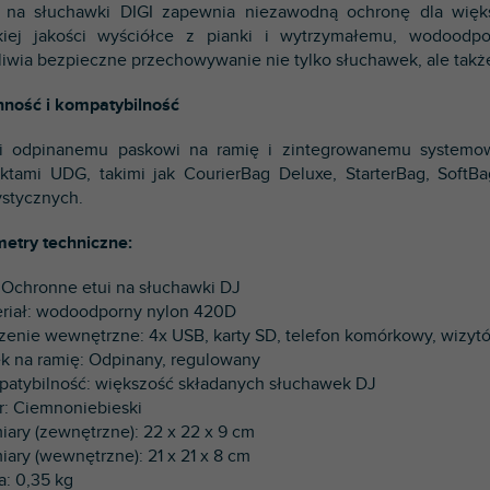
 na słuchawki DIGI zapewnia niezawodną ochronę dla więks
iej jakości wyściółce z pianki i wytrzymałemu, wodoodpo
iwia bezpieczne przechowywanie nie tylko słuchawek, ale takż
ność i kompatybilność
i odpinanemu paskowi na ramię i zintegrowanemu systemow
ktami UDG, takimi jak CourierBag Deluxe, StarterBag, SoftB
ystycznych.
etry techniczne:
: Ochronne etui na słuchawki DJ
eriał: wodoodporny nylon 420D
szenie wewnętrzne: 4x USB, karty SD, telefon komórkowy, wizytó
ek na ramię: Odpinany, regulowany
patybilność: większość składanych słuchawek DJ
or: Ciemnoniebieski
iary (zewnętrzne): 22 x 22 x 9 cm
iary (wewnętrzne): 21 x 21 x 8 cm
a: 0,35 kg