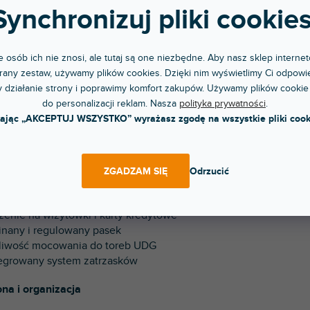
yfrowa Torba na Słuchawki to kompaktowe etui ochronne prze
Synchronizuj pliki cookies
ich. Zapewnia wyściółkę z pianki dla maksymalnej ochrony i s
on komórkowy, wizytówki i drobne akcesoria. Dzięki odpinanem
a do przenoszenia i można ją przymocować do innych to
 osób ich nie znosi, ale tutaj są one niezbędne. Aby nasz sklep internet
asków. Ta kompaktowa torba na słuchawki jest idealna dla DJ-ó
any zestaw, używamy plików cookies. Dzięki nim wyświetlimy Ci odpowie
y chcą mieć swój sprzęt bezpiecznie przechowywany i uporząd
 działanie strony i poprawimy komfort zakupów. Używamy plików cookie
do personalizacji reklam. Nasza
polityka prywatności
.
iwości:
kając „AKCEPTUJ WSZYSTKO” wyrażasz zgodę na wszystkie pliki cook
erał ochronny na słuchawki DJ-skie
oodporny nylon 420D
nkowe wyściełanie
ZGADZAM SIĘ
Odrzucić
szenie na 4 dyski USB i karty SD
szeń na telefon komórkowy
szenie na wizytówki i karty kredytowe
inany i regulowany pasek
liwość mocowania do toreb UDG
tegrowany system zatrzasków
na i organizacja