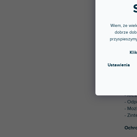
UDG C
DJ-sk
telef
łatw
Wiem, że wiele
zatrz
dobrze dobr
którz
przyspieszymy
Właśc
Kli
- Fut
Ustawienia
- Wod
- Pia
- Kie
- Kie
- Kie
- Odp
- Moż
- Zin
Ochro