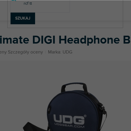
SZUKAJ
mate DIGI Headphone Bag Dark Blue
timate DIGI Headphone B
eny
Szczegóły oceny
Marka:
UDG
u
k.