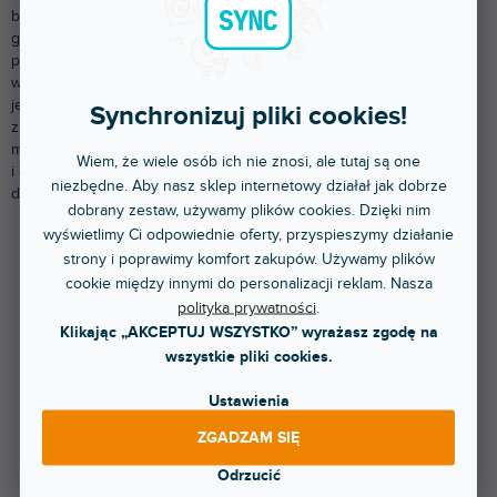
brzmieniu, idealne do jazzu, muzyki klasycznej i popularnych
gatunków muzycznych. Oferujemy szeroką gamę modeli, na
przykład
V-TONE
TS 100, które charakteryzują się precyzyjnym
wykonaniem i doskonałą grywalnością. Niezależnie od tego, czy
jesteś początkującym, czy doświadczonym profesjonalistą, u nas
Synchronizuj pliki cookies!
znajdziesz odpowiedni saksofon tenorowy, który spełni Twoje
muzyczne ambicje. Odkryj doskonałe połączenie jakości, dźwięku
Wiem, że wiele osób ich nie znosi, ale tutaj są one
i designu i wprowadź do swojej muzyki niezastąpiony tenorowy
niezbędne. Aby nasz sklep internetowy działał jak dobrze
dźwięk.
dobrany zestaw, używamy plików cookies. Dzięki nim
wyświetlimy Ci odpowiednie oferty, przyspieszymy działanie
strony i poprawimy komfort zakupów. Używamy plików
Produkty dopiero przygotowujemy.
cookie między innymi do personalizacji reklam. Nasza
polityka prywatności
.
Klikając „AKCEPTUJ WSZYSTKO” wyrażasz zgodę na
wszystkie pliki cookies.
Ustawienia
ZGADZAM SIĘ
Odrzucić
Natomiast możesz oglądać inne kategorie.