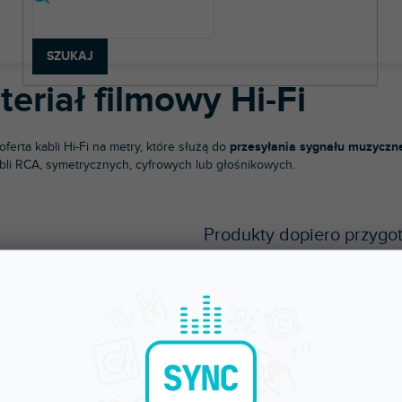
strumenty muzyczne
Kable, złącza i adaptery
Metraż
Materiał 
SZUKAJ
eriał filmowy Hi-Fi
ferta kabli Hi-Fi na metry, które służą do
przesyłania sygnału muzyczn
abli RCA, symetrycznych, cyfrowych lub głośnikowych.
Produkty dopiero przygo
Natomiast możesz oglądać in