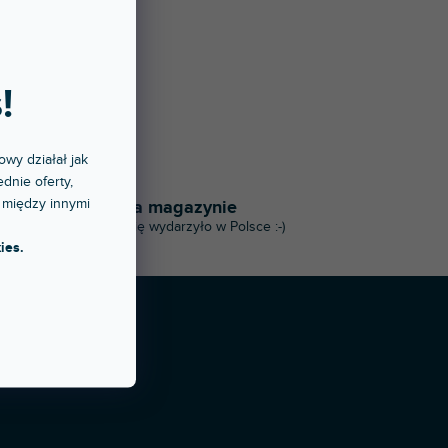
U
!
owy działał jak
dnie oferty,
 między innymi
90% na magazynie
I to, co się wydarzyło w Polsce :-)
ies.