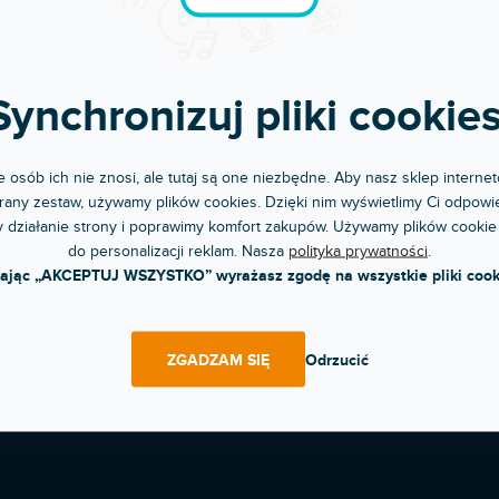
POWRÓT DO SKLEP
Synchronizuj pliki cookies
 osób ich nie znosi, ale tutaj są one niezbędne. Aby nasz sklep internet
any zestaw, używamy plików cookies. Dzięki nim wyświetlimy Ci odpowie
 działanie strony i poprawimy komfort zakupów. Używamy plików cookie
Komunikacja i opieka
do personalizacji reklam. Nasza
polityka prywatności
.
Chwalicie nas za podejście
kając „AKCEPTUJ WSZYSTKO” wyrażasz zgodę na wszystkie pliki cook
ZGADZAM SIĘ
Odrzucić