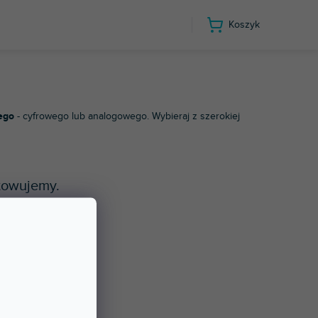
Koszyk
filmowy Hi-Fi
ego
- cyfrowego lub analogowego. Wybieraj z szerokiej
towujemy.
ne kategorie.