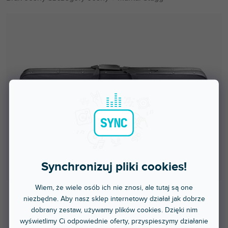
ocena
produktu
wynosi
0,0
na
5
gwiazdek.
Synchronizuj pliki cookies!
Wiem, że wiele osób ich nie znosi, ale tutaj są one
niezbędne. Aby nasz sklep internetowy działał jak dobrze
Ponad tydzień
dobrany zestaw, używamy plików cookies. Dzięki nim
wyświetlimy Ci odpowiednie oferty, przyspieszymy działanie