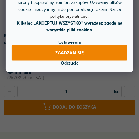
strony i poprawimy komfort zakupów. Używamy plików
cookie między innymi do personalizacji reklam. Nasza
polityka prywatności
.
Klikając „AKCEPTUJ WSZYSTKO” wyrażasz zgodę na
wszystkie pliki cookies.
Kuferek na gitarę basową. Powierzchnia wykonana z
czarnego nylonu.
Ustawienia
ZGADZAM SIĘ
Odrzucić
311 zł
257,02 zł bez VAT
−
+
DODAJ DO KOSZYKA