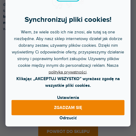
drugiej
XLR.
Mogą się różnić typem złącza, jakością wykonania lub
samą długością kabla. Główne zastosowanie znajduje przy
łączeniu urządzeń audio, kolumn głośnikowych, mikserów lub
Synchronizuj pliki cookies!
mikrofonów.
Wybieraj z naszej oferty od podstawowych po
wysokiej jakości kable producentów
Adam Hall
lub Monster.
Wiem, że wiele osób ich nie znosi, ale tutaj są one
niezbędne. Aby nasz sklep internetowy działał jak dobrze
dobrany zestaw, używamy plików cookies. Dzięki nim
Produkty dopiero przygotowujemy.
wyświetlimy Ci odpowiednie oferty, przyspieszymy działanie
strony i poprawimy komfort zakupów. Używamy plików
cookie między innymi do personalizacji reklam. Nasza
polityka prywatności
.
Klikając „AKCEPTUJ WSZYSTKO” wyrażasz zgodę na
wszystkie pliki cookies.
Ustawienia
Natomiast możesz oglądać inne kategorie.
ZGADZAM SIĘ
Odrzucić
POWRÓT DO SKLEPU