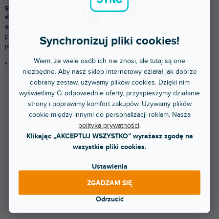
geniusza, który nie może spać z powodu brzdąkania.
Są idealne
dla osób o wzroście od 100 do 115 cm lub dla dzieci w wieku
od 4 do 6 lat.
Parametry te zależą od wzrostu lub grubości
palców gitarzysty. Podany przedział wiekowy ma zatem charakter
Synchronizuj pliki cookies!
jedynie
orientacyjny.
Wybierz swoją gitarę od producenta
Stagg
.
Wiem, że wiele osób ich nie znosi, ale tutaj są one
"
niezbędne. Aby nasz sklep internetowy działał jak dobrze
dobrany zestaw, używamy plików cookies. Dzięki nim
wyświetlimy Ci odpowiednie oferty, przyspieszymy działanie
Produkty dopiero przygotowujemy.
strony i poprawimy komfort zakupów. Używamy plików
cookie między innymi do personalizacji reklam. Nasza
polityka prywatności
.
Klikając „AKCEPTUJ WSZYSTKO” wyrażasz zgodę na
wszystkie pliki cookies.
Ustawienia
ZGADZAM SIĘ
Natomiast możesz oglądać inne kategorie.
Odrzucić