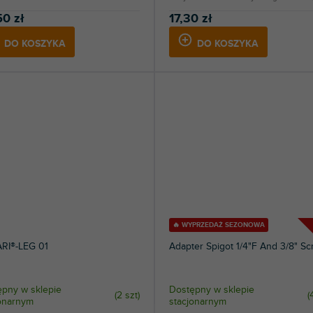
50 zł
17,30 zł
DO KOSZYKA
DO KOSZYKA
🔥 WYPRZEDAŻ SEZONOWA
ARI®-LEG 01
Adapter Spigot 1/4"F And 3/8" S
pny w sklepie
Dostępny w sklepie
(
2 szt
)
(
jonarnym
stacjonarnym