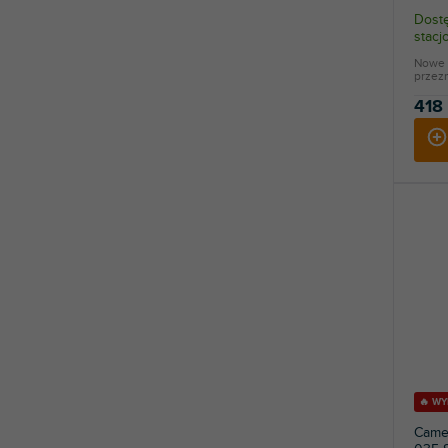
Dostę
stac
Nowe 
przez
418 
🔥 W
Camer