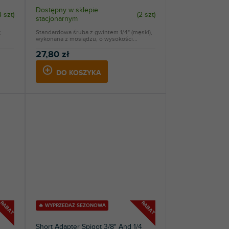
Dostępny w sklepie
4 szt
)
(
2 szt
)
stacjonarnym
,
Standardowa śruba z gwintem 1/4" (męski),
wykonana z mosiądzu, o wysokości...
27,80 zł
DO KOSZYKA
RABAT
RABAT
🔥 WYPRZEDAŻ SEZONOWA
Short Adapter Spigot 3/8" And 1/4