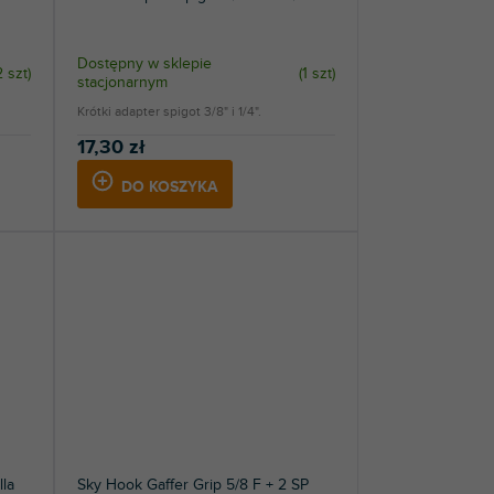
Dostępny w sklepie
2 szt
)
(
1 szt
)
stacjonarnym
Krótki adapter spigot 3/8" i 1/4".
17,30 zł
DO KOSZYKA
lla
Sky Hook Gaffer Grip 5/8 F + 2 SP