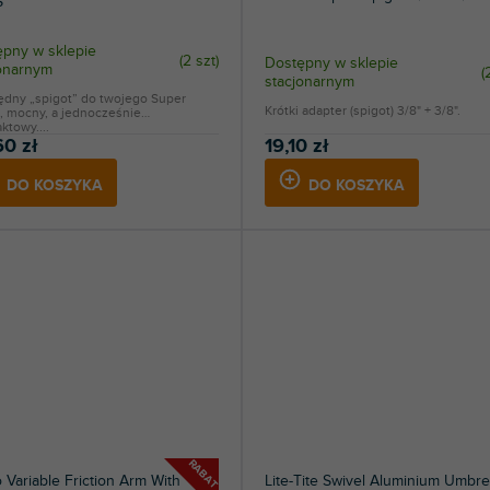
S
pny w sklepie
(
2 szt
)
Dostępny w sklepie
jonarnym
(
stacjonarnym
ędny „spigot” do twojego Super
Krótki adapter (spigot) 3/8" + 3/8".
, mocny, a jednocześnie
towy....
60 zł
19,10 zł
DO KOSZYKA
DO KOSZYKA
RABAT
 Variable Friction Arm With
Lite-Tite Swivel Aluminium Umbre