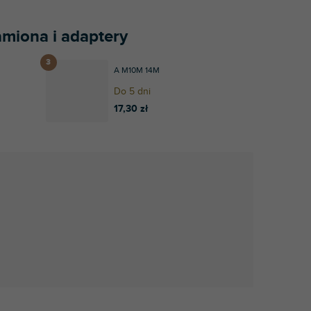
ramiona i adaptery
A M10M 14M
Do 5 dni
17,30 zł