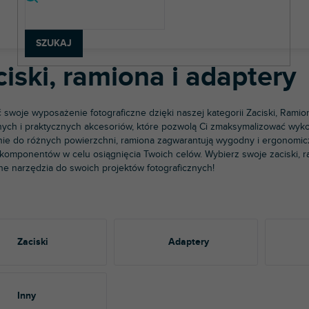
rzęt fotograficzny i wideo
Statywy
Statywy oświetleniowe
Zaci
SZUKAJ
iski, ramiona i adaptery
swoje wyposażenie fotograficzne dzięki naszej kategorii Zaciski, Ramion
nych i praktycznych akcesoriów, które pozwolą Ci zmaksymalizować wyk
e do różnych powierzchni, ramiona zagwarantują wygodny i ergonomicz
komponentów w celu osiągnięcia Twoich celów. Wybierz swoje zaciski, ram
ne narzędzia do swoich projektów fotograficznych!
Zaciski
Adaptery
Inny