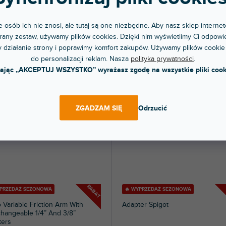
(
2 szt
)
(
jonarnym
stacjonarnym
er 28 mm (męski) do statywów
Najpopularniejsze akcesorium do uch
 osób ich nie znosi, ale tutaj są one niezbędne. Aby nasz sklep internet
leniowych lub statywów, które
Avenger, głowica gripu D200B, oferuje.
any zestaw, używamy plików cookies. Dzięki nim wyświetlimy Ci odpowie
30 zł
166 zł
 działanie strony i poprawimy komfort zakupów. Używamy plików cookie
do personalizacji reklam. Nasza
polityka prywatności
.
DO KOSZYKA
DO KOSZYKA
kając „AKCEPTUJ WSZYSTKO” wyrażasz zgodę na wszystkie pliki cook
ZGADZAM SIĘ
Odrzucić
RABAT
YPRZEDAŻ SEZONOWA
🔥 WYPRZEDAŻ SEZONOWA
 Variable Friction Arm With
Adapter Spigot
changeable 1/4” And 3/8”
ters