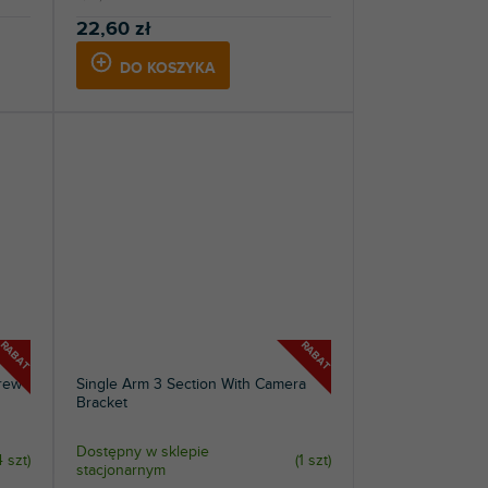
22,60 zł
DO KOSZYKA
RABAT
RABAT
crew
Single Arm 3 Section With Camera
Bracket
Dostępny w sklepie
4 szt
)
(
1 szt
)
stacjonarnym