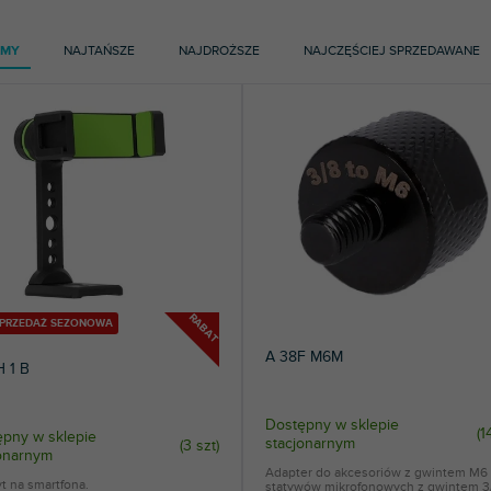
125
Manfrotto
AMY
NAJTAŃSZE
NAJDROŻSZE
NAJCZĘŚCIEJ SPRZEDAWANE
RABAT
YPRZEDAŻ SEZONOWA
A 38F M6M
 1 B
Dostępny w sklepie
(
1
pny w sklepie
stacjonarnym
(
3 szt
)
jonarnym
Adapter do akcesoriów z gwintem M6
t na smartfona.
statywów mikrofonowych z gwintem 3/8