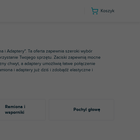
Koszyk
ski, ramiona i adaptery
a i Adaptery". Ta oferta zapewnia szeroki wybór
orzystanie Twojego sprzętu. Zaciski zapewnią mocne
ny chwyt, a adaptery umożliwią łatwe połączenie
iona i adaptery już dziś i zdobądź elastyczne i
Ramiona i
Pochyl głowę
wsporniki