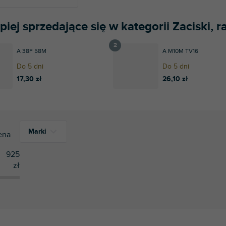
piej sprzedające się w kategorii Zaciski, 
A 38F 58M
A M10M TV16
Do 5 dni
Do 5 dni
17,30 zł
26,10 zł
Marki
ena
925
zł
1
Adam Hall
1
Avenger
15
Gravity