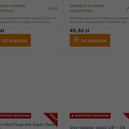
pny w sklepie
Dostępny w sklepie
(
2 szt
)
(
jonarnym
stacjonarnym
uniwersalne ramię o długości 24 cm
Wysokiej jakości i uniwersalny adapter
naczone do montażu akcesoriów,...
który jest niezbędnym dodatkiem do...
zł
45,30 zł
DO KOSZYKA
DO KOSZYKA
RABAT
YPRZEDAŻ SEZONOWA
🔥 WYPRZEDAŻ SEZONOWA
a Stud Plugs Into Super Clamp
Short Adapter Spigot 3/8" + 3/8