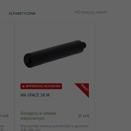
142
pozycji razem
ALFABETYCZNIE
RABAT
🔥 WYPRZEDAŻ SEZONOWA
MA SPACE 38 M
Dostępny w sklepie
4 szt
)
(
2 szt
)
stacjonarnym
 do
Wytrzymały stalowy przedłużacz z gwintem
"....
3/8", 100 mm.