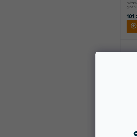
Nóżka
głośn
101 
Speci
Dostę