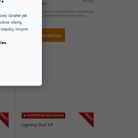
2 szt
)
(
5 szt
)
stacjonarnym
wytu
Uniwersalny zacisk z grzechotką, można go
owy działał jak
..
bezpiecznie zamontować na dowolnej...
dnie oferty,
141 zł
 między innymi
DO KOSZYKA
ies.
RABAT
RABAT
🔥 WYPRZEDAŻ SEZONOWA
Lighting Stud 1/4