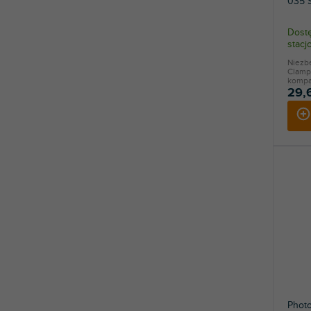
035 
Dostę
stac
Niezb
Clamp
kompak
29,
Photo