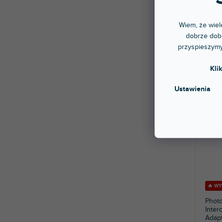
stac
Adapt
Wiem, że wiele
oświet
mają...
dobrze dobr
24,
przyspieszymy
Kli
Ustawienia
🔥 W
Photo
Inter
Adap