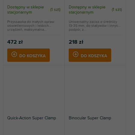
Dostępny w sklepie
Dostępny w sklepie
(
1 szt
)
(
1 szt
)
stacjonarnym
stacjonarnym
Przyssawka do małych opraw
Uniwersalny zacisk o średnicy
oświetleniowych i lekkich
13-35 mm, do statywów i innych
urządzeń, maksymalna...
podpór, z...
472 zł
218 zł
DO KOSZYKA
DO KOSZYKA
Quick-Action Super Clamp
Binocular Super Clamp