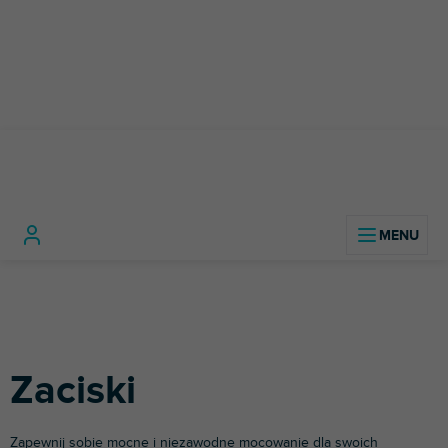
Przejść
do
treści
Sprzęt
Statywy
Zaciski,
Zacisk
Home
fotograficzny
Statywy
oświetleniowe
ramiona i
i wideo
adaptery
Zaciski
Zapewnij sobie mocne i niezawodne mocowanie dla swoich