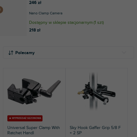
246 zł
Nano Clamp Camera
Dostępny w sklepie stacjonarnym
(
1 szt
)
218 zł
S
L
o
i
Polecamy
r
s
t
t
NAJTAŃSZE
o
a
NAJDROŻSZE
w
p
a
r
NAJCZĘŚCIEJ SPRZEDAWANE
n
o
i
d
ALFABETYCZNIE
e
u
p
k
r
t
🔥 WYPRZEDAŻ SEZONOWA
o
ó
Universal Super Clamp With
Sky Hook Gaffer Grip 5/8 F
d
w
Ratchet Handl
+ 2 SP