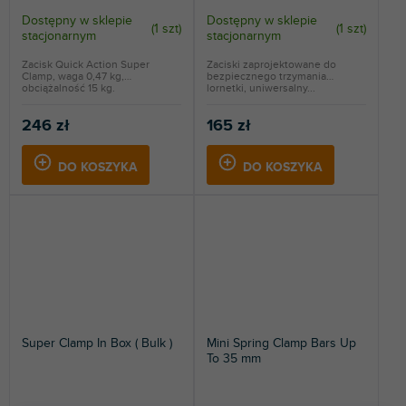
Dostępny w sklepie
Dostępny w sklepie
(
1 szt
)
(
1 szt
)
stacjonarnym
stacjonarnym
Zacisk Quick Action Super
Zaciski zaprojektowane do
Clamp, waga 0,47 kg,
bezpiecznego trzymania
obciążalność 15 kg.
lornetki, uniwersalny...
246 zł
165 zł
DO KOSZYKA
DO KOSZYKA
Super Clamp In Box ( Bulk )
Mini Spring Clamp Bars Up
To 35 mm