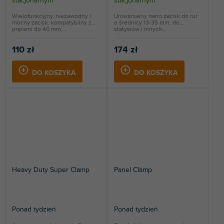
stacjonarnym
stacjonarnym
Wielofunkcyjny, niezawodny i
Uniwersalny nano zacisk do rur
mocny zacisk, kompatybilny z
o średnicy 13-35 mm, do
prętami do 40 mm,...
statywów i innych...
110 zł
174 zł
DO KOSZYKA
DO KOSZYKA
Heavy Duty Super Clamp
Panel Clamp
Ponad tydzień
Ponad tydzień