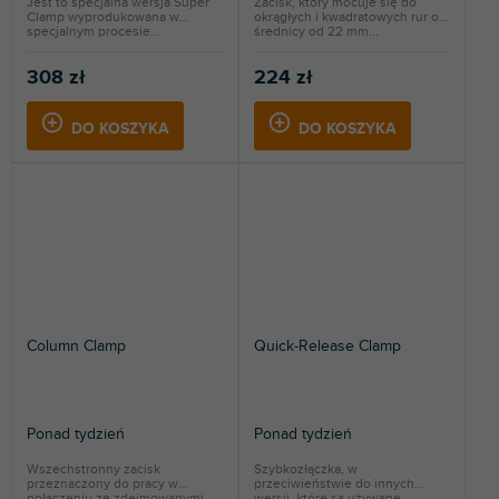
Jest to specjalna wersja Super
Zacisk, który mocuje się do
Clamp wyprodukowana w
okrągłych i kwadratowych rur o
specjalnym procesie...
średnicy od 22 mm...
308 zł
224 zł
DO KOSZYKA
DO KOSZYKA
Column Clamp
Quick-Release Clamp
Ponad tydzień
Ponad tydzień
Wszechstronny zacisk
Szybkozłączka, w
przeznaczony do pracy w
przeciwieństwie do innych
połączeniu ze zdejmowanymi...
wersji, które są używane