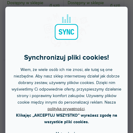
Dostępny w sklepie
Dostępny w sklepie
(
1 szt
)
(
1 szt
)
stacjonarnym
stacjonarnym
Oryginalny zacisk Super Clamp
Uniwersalny zacisk z różnymi
035 firmy Manfrotto,
możliwościami podłączenia,
masterkarton - opakowanie...
można go zamocować na...
124 zł
103 zł
DO KOSZYKA
DO KOSZYKA
Synchronizuj pliki cookies!
Wiem, że wiele osób ich nie znosi, ale tutaj są one
niezbędne. Aby nasz sklep internetowy działał jak dobrze
dobrany zestaw, używamy plików cookies. Dzięki nim
wyświetlimy Ci odpowiednie oferty, przyspieszymy działanie
strony i poprawimy komfort zakupów. Używamy plików
cookie między innymi do personalizacji reklam. Nasza
polityka prywatności
.
Super Photo Clamp Without
Set Of 4 Wedges For Super
Stud, Aluminium
Clamp
Klikając „AKCEPTUJ WSZYSTKO” wyrażasz zgodę na
wszystkie pliki cookies.
Dostępny w sklepie
Dostępny w sklepie