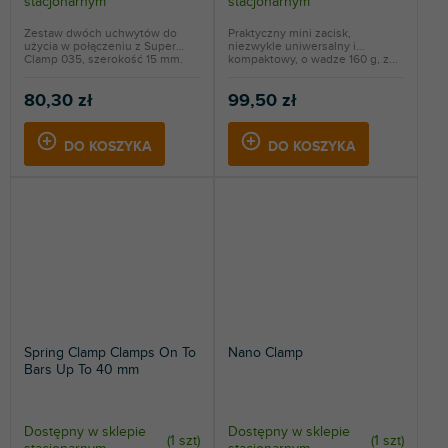
stacjonarnym
stacjonarnym
Zestaw dwóch uchwytów do
Praktyczny mini zacisk,
użycia w połączeniu z Super
niezwykle uniwersalny i
Clamp 035, szerokość 15 mm.
kompaktowy, o wadze 160 g, z...
80,30 zł
99,50 zł
DO KOSZYKA
DO KOSZYKA
Spring Clamp Clamps On To
Nano Clamp
Bars Up To 40 mm
Dostępny w sklepie
Dostępny w sklepie
(
1 szt
)
(
1 szt
)