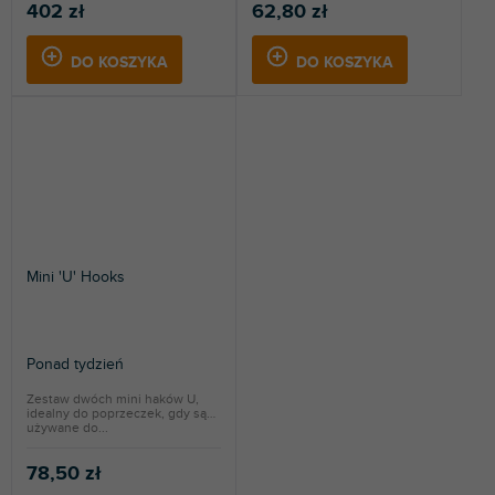
402 zł
62,80 zł
DO KOSZYKA
DO KOSZYKA
Mini 'U' Hooks
Ponad tydzień
Zestaw dwóch mini haków U,
idealny do poprzeczek, gdy są
używane do...
78,50 zł