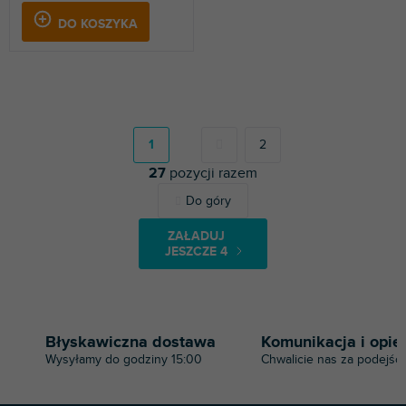
DO KOSZYKA
P
a
g
1
2
i
27
pozycji razem
n
a
K
Do góry
c
o
j
n
a
ZAŁADUJ
t
JESZCZE 4
r
o
l
k
i
Błyskawiczna dostawa
Komunikacja i opie
l
Wysyłamy do godziny 15:00
Chwalicie nas za podejści
i
s
t