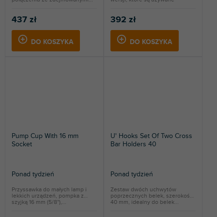
głównie...
437 zł
392 zł
DO KOSZYKA
DO KOSZYKA
Pump Cup With 16 mm
U' Hooks Set Of Two Cross
Socket
Bar Holders 40
Ponad tydzień
Ponad tydzień
Przyssawka do małych lamp i
Zestaw dwóch uchwytów
lekkich urządzeń, pompka z
poprzecznych belek, szerokość
szyjką 16 mm (5/8''),...
40 mm, idealny do belek...