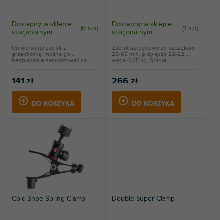
u
k
t
Dostępny w sklepie
Dostępny w sklepie
(
5 szt
)
(
1 szt
)
stacjonarnym
stacjonarnym
ó
w
Uniwersalny zacisk z
Zacisk szczękowy ze szczękami
grzechotką, można go
25-65 mm, przyłącze 22-22,
bezpiecznie zamontować na
waga 0,65 kg, Spigot...
dowolnej...
141 zł
266 zł
DO KOSZYKA
DO KOSZYKA
Cold Shoe Spring Clamp
Double Super Clamp