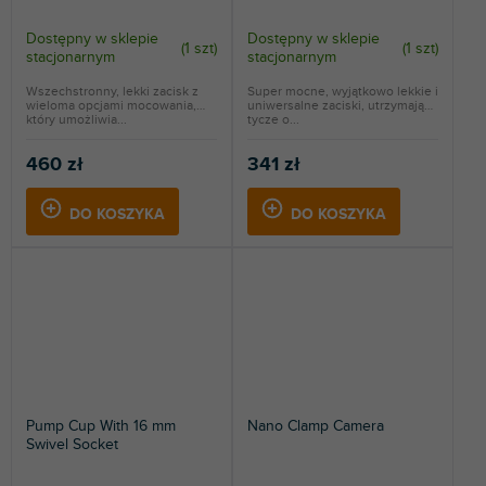
Dostępny w sklepie
Dostępny w sklepie
(
1 szt
)
(
1 szt
)
stacjonarnym
stacjonarnym
Wszechstronny, lekki zacisk z
Super mocne, wyjątkowo lekkie i
wieloma opcjami mocowania,
uniwersalne zaciski, utrzymają
który umożliwia...
tycze o...
460 zł
341 zł
DO KOSZYKA
DO KOSZYKA
Pump Cup With 16 mm
Nano Clamp Camera
Swivel Socket