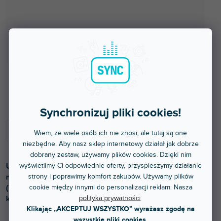
Do 5 dni
Synchronizuj pliki cookies!
Wiem, że wiele osób ich nie znosi, ale tutaj są one
niezbędne. Aby nasz sklep internetowy działał jak dobrze
dobrany zestaw, używamy plików cookies. Dzięki nim
wyświetlimy Ci odpowiednie oferty, przyspieszymy działanie
Uniwersalny adapter do łatwego łączenia statywów
strony i poprawimy komfort zakupów. Używamy plików
mikrofonowych (5/8") z akcesoriami fotograficznymi
cookie między innymi do personalizacji reklam. Nasza
(TV16) i odwrotnie. Upraszcza montaż oświetlenia oraz
polityka prywatności
.
kamer.
Klikając „AKCEPTUJ WSZYSTKO” wyrażasz zgodę na
wszystkie pliki cookies.