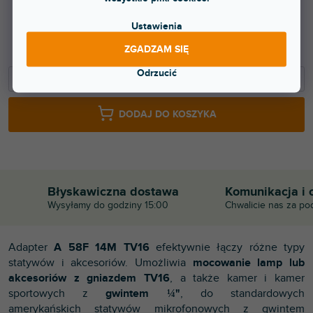
31,30 zł
Ustawienia
25,87 zł bez VAT
ZGADZAM SIĘ
Odrzucić
−
+
DODAJ DO KOSZYKA
Błyskawiczna dostawa
Komunikacja i 
Wysyłamy do godziny 15:00
Chwalicie nas za po
Adapter
A 58F 14M TV16
efektywnie łączy różne typy
statywów i akcesoriów. Umożliwia
mocowanie lamp lub
akcesoriów z gniazdem TV16
, a także kamer i kamer
sportowych z
gwintem ¼"
, do standardowych
amerykańskich statywów mikrofonowych z gwintem