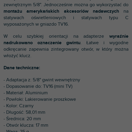
zewnętrznym 5/8". Jednocześnie można go wykorzystać do
montażu amerykańskich akcesoriów nadawczych
na
statywach oświetleniowych i statywach typu C
wyposażonych w gniazdo TV16.
W celu szybkiej orientacji na adapterze
wyraźnie
nadrukowano oznaczenie gwintu
. Łatwe i wygodne
odkręcanie zapewnia zintegrowany otwór, w który można
włożyć klucz.
Dane techniczne:
- Adaptacja z: 5/8" gwint wewnętrzny
- Dopasowanie do: TV16 (mini TV)
- Materiał: Aluminium
- Powłoki: Lakierowanie proszkowe
- Kolor: Czarny
- Długość: 58,01 mm
- Średnica: 20 mm
- Otwór klucza: 17 mm
- Waga: 25 g