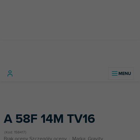
Przejść
do
treści
Home
Sprzęt DJ-ski
Mikrofony
Adaptery do statywów mikrofonowych
A 58F 14M TV16
A 58F 14M TV16
Kod:
158417
Średnia
Brak oceny
Szczegóły oceny
Marka:
Gravity