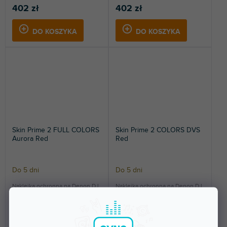
402 zł
402 zł
DO KOSZYKA
DO KOSZYKA
Skin Prime 2 FULL COLORS
Skin Prime 2 COLORS DVS
Aurora Red
Red
Do 5 dni
Do 5 dni
Naklejka ochronna na Denon DJ
Naklejka ochronna na Denon DJ
Prime 2. Ochroni Twój kontroler i
Prime 2. Ochroni Twój kontroler i
nada mu...
nada mu...
402 zł
402 zł