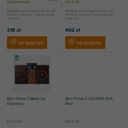
stacjonarnym
Do 5 dni
ó
w
Naklejka ochronna na Denon DJ
Naklejka ochronna na Denon DJ
Prime 2. Ochroni Twój kontroler i
Prime 2. Ochroni Twój kontroler i
nada mu...
nada mu...
318 zł
402 zł
DO KOSZYKA
DO KOSZYKA
Skin Prime 2 Mash-Up
Skin Prime 2 COLORS DVS
Espresso
Blue
Do 5 dni
Do 5 dni