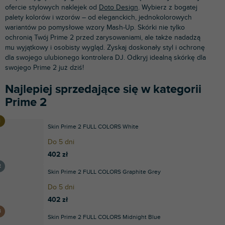
ofercie stylowych naklejek od
Doto Design
. Wybierz z bogatej
palety kolorów i wzorów – od eleganckich, jednokolorowych
wariantów po pomysłowe wzory Mash-Up. Skórki nie tylko
ochronią Twój Prime 2 przed zarysowaniami, ale także nadadzą
mu wyjątkowy i osobisty wygląd. Zyskaj doskonały styl i ochronę
dla swojego ulubionego kontrolera DJ. Odkryj idealną skórkę dla
swojego Prime 2 już dziś!
Najlepiej sprzedające się w kategorii
Prime 2
Skin Prime 2 FULL COLORS White
Do 5 dni
402 zł
Skin Prime 2 FULL COLORS Graphite Grey
Do 5 dni
402 zł
Skin Prime 2 FULL COLORS Midnight Blue