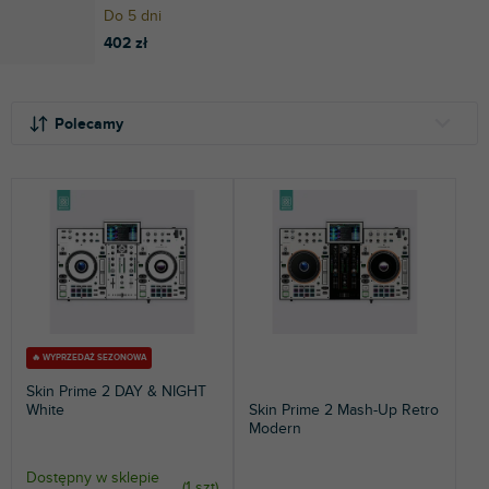
Do 5 dni
402 zł
S
L
o
i
Polecamy
r
s
t
t
NAJTAŃSZE
o
a
NAJDROŻSZE
w
p
a
r
NAJCZĘŚCIEJ SPRZEDAWANE
n
o
i
d
ALFABETYCZNIE
e
u
p
k
r
t
🔥 WYPRZEDAŻ SEZONOWA
o
ó
Skin Prime 2 DAY & NIGHT
d
w
White
Skin Prime 2 Mash-Up Retro
Modern
u
k
t
Dostępny w sklepie
(
1 szt
)