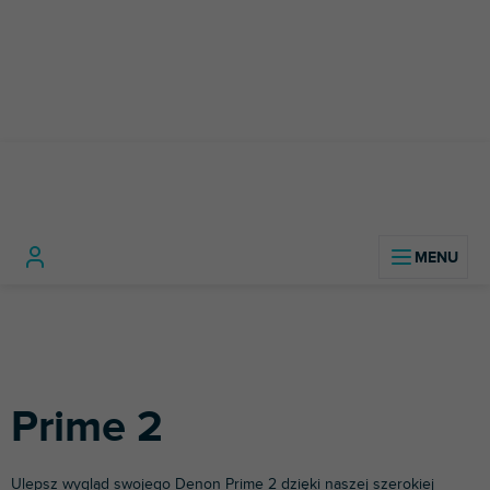
Przejść
do
treści
Pri
Home
Sprzęt DJ-
Akcesoria
Naklejki
Kontrolery
Denon
2
ski
DJ-skie
DJ-skie
Prime 2
Ulepsz wygląd swojego Denon Prime 2 dzięki naszej szerokiej