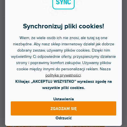
DO KOSZYKA
DO KOSZYKA
Synchronizuj pliki cookies!
Wiem, że wiele osób ich nie znosi, ale tutaj są one
niezbędne. Aby nasz sklep internetowy działał jak dobrze
dobrany zestaw, używamy plików cookies. Dzięki nim
wyświetlimy Ci odpowiednie oferty, przyspieszymy działanie
strony i poprawimy komfort zakupów. Używamy plików
Skin Prime 2 COLORS DVS
Skin Prime 2 COLORS DVS
cookie między innymi do personalizacji reklam. Nasza
Purple
Pink
polityka prywatności
.
Klikając „AKCEPTUJ WSZYSTKO” wyrażasz zgodę na
Do 5 dni
Do 5 dni
wszystkie pliki cookies.
Naklejka ochronna na Denon DJ
Naklejka ochronna na Denon DJ
Ustawienia
Prime 2. Ochroni Twój kontroler i
Prime 2. Ochroni Twój kontroler i
nada mu...
nada mu...
ZGADZAM SIĘ
402 zł
402 zł
Odrzucić