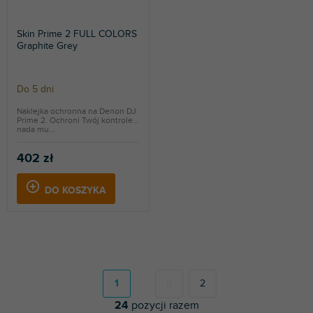
Skin Prime 2 FULL COLORS
Graphite Grey
Do 5 dni
Naklejka ochronna na Denon DJ
Prime 2. Ochroni Twój kontroler i
nada mu...
402 zł
DO KOSZYKA
P
a
g
1
2
i
24
pozycji razem
n