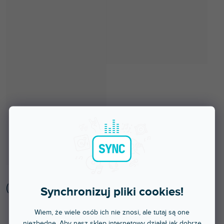
(
3 szt
)
Synchronizuj pliki cookies!
Dostępny w sklepie stacjonarnym
Wiem, że wiele osób ich nie znosi, ale tutaj są one
niezbędne. Aby nasz sklep internetowy działał jak dobrze