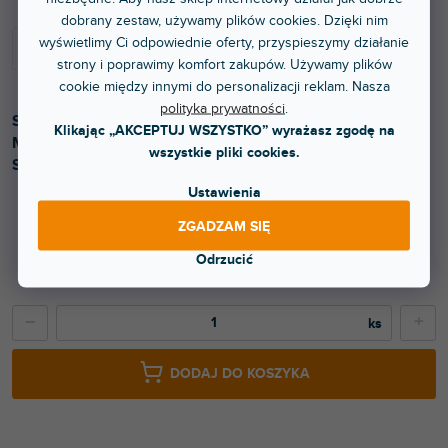
dobrany zestaw, używamy plików cookies. Dzięki nim
wyświetlimy Ci odpowiednie oferty, przyspieszymy działanie
strony i poprawimy komfort zakupów. Używamy plików
cookie między innymi do personalizacji reklam. Nasza
polityka prywatności
.
Specjalny kontroler MIDI z padami perkusyjnymi.
Klikając „AKCEPTUJ WSZYSTKO” wyrażasz zgodę na
Możliwość sterowania aż 4 deckami. Przeznaczony do
wszystkie pliki cookies.
Serato DJ.
Ustawienia
ZGADZAM SIĘ
448 zł
Odrzucić
370,25 zł bez VAT
−
+
DODAJ DO KOSZYKA