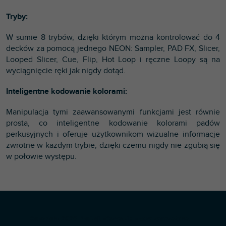
Tryby:
W sumie 8 trybów, dzięki którym można kontrolować do 4
decków za pomocą jednego NEON: Sampler, PAD FX, Slicer,
Looped Slicer, Cue, Flip, Hot Loop i ręczne Loopy są na
wyciągnięcie ręki jak nigdy dotąd.
Inteligentne kodowanie kolorami:
Manipulacja tymi zaawansowanymi funkcjami jest równie
prosta, co inteligentne kodowanie kolorami padów
perkusyjnych i oferuje użytkownikom wizualne informacje
zwrotne w każdym trybie, dzięki czemu nigdy nie zgubią się
w połowie występu.
S
Copyright 2026
Profi-dj
. Wszystkie prawa zastrzeżone.