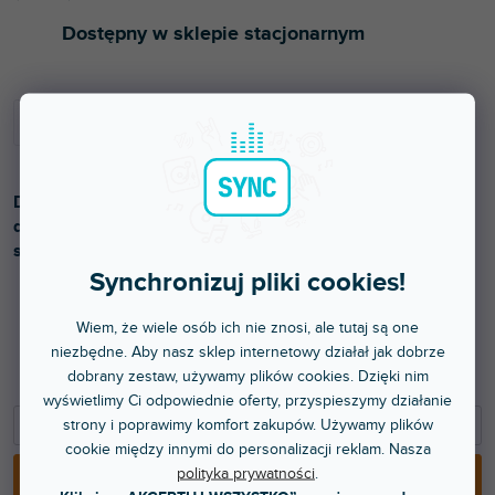
Dostępny w sklepie stacjonarnym
DJControl Mix to bezprzewodowy kontroler DJ z dwoma
deckami zaprojektowany specjalnie do użytku ze
smartfonami z systemem iOS i Android.
Synchronizuj pliki cookies!
Wiem, że wiele osób ich nie znosi, ale tutaj są one
445 zł
niezbędne. Aby nasz sklep internetowy działał jak dobrze
dobrany zestaw, używamy plików cookies. Dzięki nim
367,77 zł bez VAT
wyświetlimy Ci odpowiednie oferty, przyspieszymy działanie
−
+
strony i poprawimy komfort zakupów. Używamy plików
cookie między innymi do personalizacji reklam. Nasza
polityka prywatności
.
DODAJ DO KOSZYKA