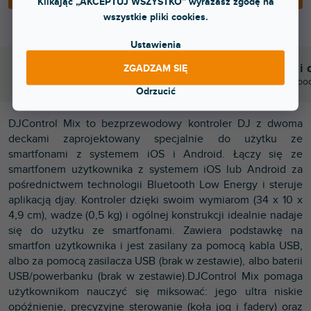
Klikając „AKCEPTUJ WSZYSTKO” wyrażasz zgodę na
wszystkie pliki cookies.
Ustawienia
Błyskawiczna dostawa
Komunikacja i 
ZGADZAM SIĘ
Wysyłamy do godziny 15:00
Chwalicie nas za po
Odrzucić
DJControl Mix to bezprzewodowy kontroler DJ z dwoma
deckami zaprojektowany specjalnie do użytku ze
smartfonami z systemem iOS i Android. Łączy się ze
smartfonem użytkownika z systemem iOS lub Android za
pośrednictwem technologii Bluetooth Low Energy i steruje
aplikacją djay. Kontroler dzięki swoim wymiarom (34 x 10 x
4,9 cm), wadze (0,5 kg) i ogólnej konstrukcji idealnie nadaje
się do użytku ze smartfonami. Zawiera podstawkę na
smartfon użytkownika i jest zasilany za pomocą kabla USB,
albo za pomocą zasilacza USB (brak w zestawie), albo baterii
USB/powerbanku (brak w zestawie).DJControl Mix pomaga
użytkownikom nauczyć się miksować: jego ultra niskie
opóźnienie, precyzyjne sterowanie (koła jog i fadery) oraz