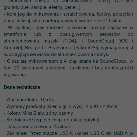
- Umożliwia dostęp do podstawowych funkcji DJ-skich
(punkty cue, sample, efekty, pętle...)
- Koła jog do miksowania i scratchowania, fadery, pokrętła i
pady: miksuj jak na pełnoprawnym kontrolerze DJ-skim!
- W aplikacji djay możesz miksować utwory zapisane w
smartfonie lub z obsługiwanych serwisów do
strumieniowania muzyki (TIDAL i SoundCloud [iOS i
Android], Beatport i Beatsource [tylko iOS]); wymagana jest
subskrypcja serwisów do strumieniowania muzyki
- Ciesz się miksowaniem z 4 playlistami na SoundCloud, w
tym 20 świetnymi utworami, za darmo i bez konieczności
logowania
Dane techniczne:
- Waga produktu: 0,5 kg
- Wymiary produktu (szer. x gł. x wys.): 4 x 10 x 4,9 cm
- Kolory: Miks Biały, żółty, czarny
- Średnica kół jog: 5,5 cm (z detekcją dotyku)
- Dołączone akcesoria: Zasilacz
- Zasilanie: Przez złącze USB-C (kabel USB-C do USB-A w