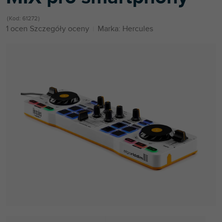
Kod:
61272
Średnia
1 ocen
Szczegóły oceny
Marka:
Hercules
ocena
produktu
wynosi
5,0
na
5
gwiazdek.