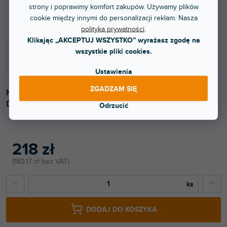
strony i poprawimy komfort zakupów. Używamy plików
Dostępny w sklepie stacjonarnym
cookie między innymi do personalizacji reklam. Nasza
polityka prywatności
.
Klikając „AKCEPTUJ WSZYSTKO” wyrażasz zgodę na
wszystkie pliki cookies.
Ustawienia
ZGADZAM SIĘ
Najwyższej klasy kabel USB typu C na typ C. Klasa B.
Długość 2 m. Zielony kolor.
Odrzucić
218 zł
180,17 zł bez VAT
−
+
DODAJ DO KOSZYKA