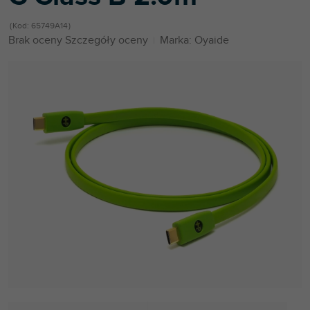
Kod:
65749A14
Średnia
Brak oceny
Szczegóły oceny
Marka:
Oyaide
ocena
produktu
wynosi
0,0
na
5
gwiazdek.