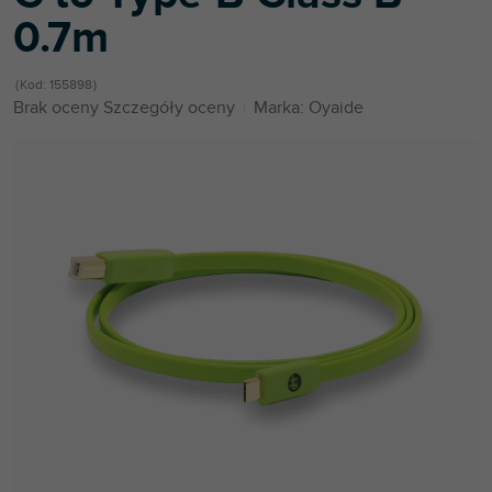
0.7m
Kod:
155898
Średnia
Brak oceny
Szczegóły oceny
Marka:
Oyaide
ocena
produktu
wynosi
0,0
na
5
gwiazdek.