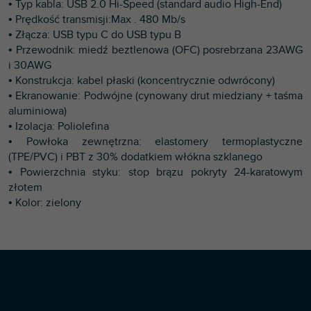
• Typ kabla: USB 2.0 Hi-Speed (standard audio High-End)
• Prędkość transmisji:Max . 480 Mb/s
• Złącza: USB typu C do USB typu B
• Przewodnik: miedź beztlenowa (OFC) posrebrzana 23AWG
i 30AWG
• Konstrukcja: kabel płaski (koncentrycznie odwrócony)
• Ekranowanie: Podwójne (cynowany drut miedziany + taśma
aluminiowa)
• Izolacja: Poliolefina
• Powłoka zewnętrzna: elastomery termoplastyczne
(TPE/PVC) i PBT z 30% dodatkiem włókna szklanego
• Powierzchnia styku: stop brązu pokryty 24-karatowym
złotem
• Kolor: zielony
S
Copyright 2026
Profi-dj
. Wszystkie prawa zastrzeżone.
t