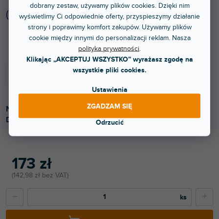
dobrany zestaw, używamy plików cookies. Dzięki nim
(
1 szt
)
wyświetlimy Ci odpowiednie oferty, przyspieszymy działanie
strony i poprawimy komfort zakupów. Używamy plików
Dostępny w sklepie stacjonarnym
cookie między innymi do personalizacji reklam. Nasza
polityka prywatności
.
Klikając „AKCEPTUJ WSZYSTKO” wyrażasz zgodę na
wszystkie pliki cookies.
Ustawienia
ZGADZAM SIĘ
Najwyższej jakości kabel USB typu C na typ B. Klasa B.
Długość 0,7 m. Zielony kolor.
Odrzucić
173 zł
142,98 zł bez VAT
−
+