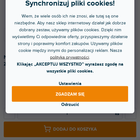
Synchronizuj pliki cookies!
Dostępny w sklepie stacjonarnym
Wiem, że wiele osób ich nie znosi, ale tutaj są one
niezbędne. Aby nasz sklep internetowy działał jak dobrze
dobrany zestaw, używamy plików cookies. Dzięki nim
wyświetlimy Ci odpowiednie oferty, przyspieszymy działanie
strony i poprawimy komfort zakupów. Używamy plików
cookie między innymi do personalizacji reklam. Nasza
Najwyższej klasy kabel RCA/RCA. Klasa B. Długość 3 m.
polityka prywatności
.
Zielono-biały kolor.
Klikając „AKCEPTUJ WSZYSTKO” wyrażasz zgodę na
wszystkie pliki cookies.
Ustawienia
226 zł
ZGADZAM SIĘ
186,78 zł bez VAT
Odrzucić
−
+
DODAJ DO KOSZYKA