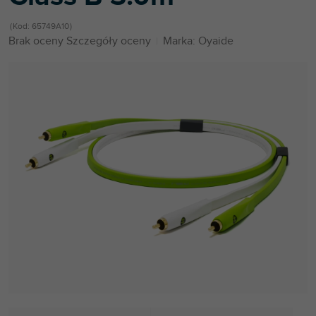
Kod:
65749A10
Średnia
Brak oceny
Szczegóły oceny
Marka:
Oyaide
ocena
produktu
wynosi
0,0
na
5
gwiazdek.