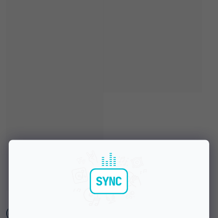
(
4 szt
)