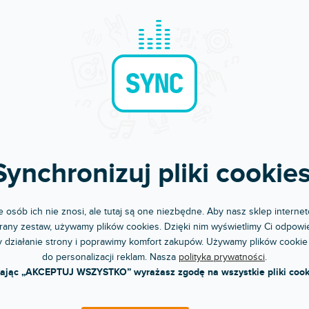
Synchronizuj pliki cookies
Błyskawiczna dostawa
Komunikacja i opi
Wysyłamy do godziny 15:00
Chwalicie nas za podejśc
 osób ich nie znosi, ale tutaj są one niezbędne. Aby nasz sklep internet
any zestaw, używamy plików cookies. Dzięki nim wyświetlimy Ci odpowie
 działanie strony i poprawimy komfort zakupów. Używamy plików cookie
do personalizacji reklam. Nasza
polityka prywatności
.
kając „AKCEPTUJ WSZYSTKO” wyrażasz zgodę na wszystkie pliki cook
OPIS
OCENA