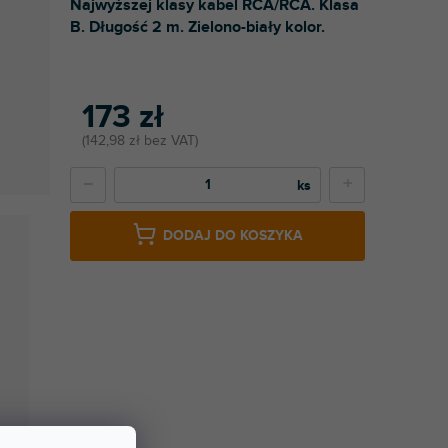
Najwyższej klasy kabel RCA/RCA. Klasa
B. Długość 2 m. Zielono-biały kolor.
173 zł
142,98 zł bez VAT
−
+
DODAJ DO KOSZYKA