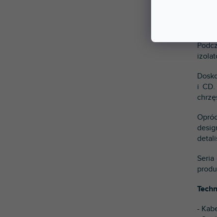
Seria
Choci
stere
Podcz
izola
Dosko
i CD.
chrzę
Opróc
desig
detali
Seria
produ
Techn
- Kab