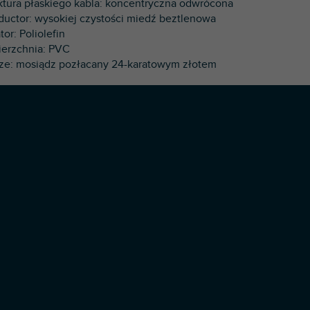
uktura płaskiego kabla: koncentryczna odwrócona
ductor: wysokiej czystości miedź beztlenowa
ator: Poliolefin
ierzchnia: PVC
cze: mosiądz pozłacany 24-karatowym złotem