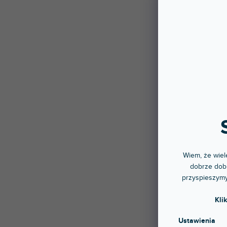
Wiem, że wiele
dobrze dobr
przyspieszymy
Kli
Ustawienia