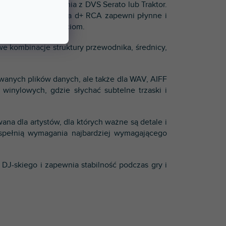
 podczas korzystania z DVS Serato lub Traktor.
 ludzkiego ucha, seria d+ RCA zapewni płynne i
skonałym właściwościom.
e kombinacje struktury przewodnika, średnicy,
owanych plików danych, ale także dla WAV, AIFF
winylowych, gdzie słychać subtelne trzaski i
ana dla artystów, dla których ważne są detale i
or spełnią wymagania najbardziej wymagającego
DJ-skiego i zapewnia stabilność podczas gry i