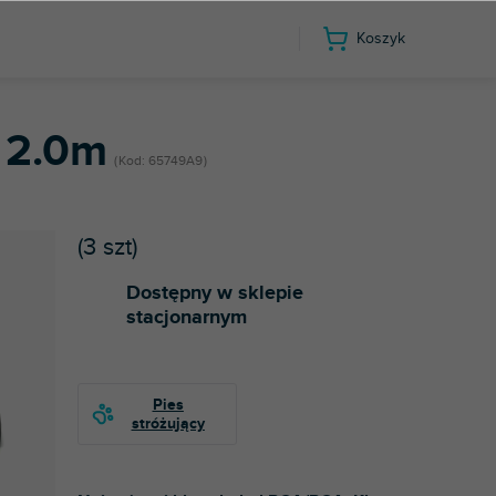
Koszyk
 2.0m
Kod:
65749A9
(
3 szt
)
Dostępny w sklepie
stacjonarnym