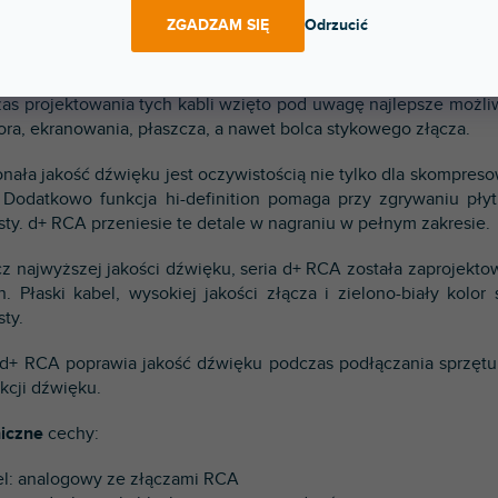
 d+ RCA została zaprojektowana w celu poprawy jakości dźwięku
ZGADZAM SIĘ
Odrzucić
aż pliki MP3 często zawierają częstotliwości niesłyszalne dla
oskopowe przesyłanie tych danych bez żadnych strat dzięki do
as projektowania tych kabli wzięto pod uwagę najlepsze możliw
tora, ekranowania, płaszcza, a nawet bolca stykowego złącza.
nała jakość dźwięku jest oczywistością nie tylko dla skompres
 Dodatkowo funkcja hi-definition pomaga przy zgrywaniu płyt 
sty. d+ RCA przeniesie te detale w nagraniu w pełnym zakresie.
z najwyższej jakości dźwięku, seria d+ RCA została zaprojektow
n. Płaski kabel, wysokiej jakości złącza i zielono-biały kol
sty.
 d+ RCA poprawia jakość dźwięku podczas podłączania sprzętu 
kcji dźwięku.
iczne
cechy:
el: analogowy ze złączami RCA