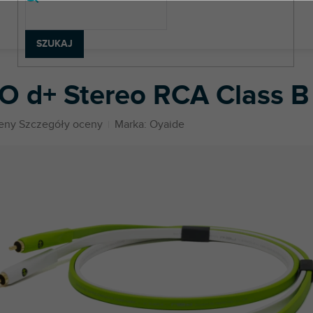
SZUKAJ
e RCA
RCA/RCA
NEO d+ Stereo RCA Class B 2.0m
O d+ Stereo RCA Class B
eny
Szczegóły oceny
Marka:
Oyaide
u
k.