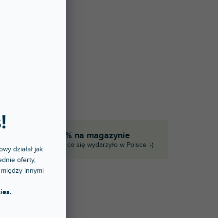
!
eka
90% na magazynie
ie
I to, co się wydarzyło w Polsce :-)
owy działał jak
dnie oferty,
 między innymi
ies.