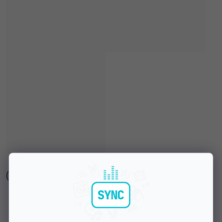
(
1 szt
)
Dostępny w sklepie stacjonarnym