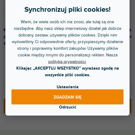
Synchronizuj pliki cookies!
Wiem, że wiele osób ich nie znosi, ale tutaj są one
niezbędne. Aby nasz sklep internetowy działał jak dobrze
Klasyczna gitara rozmiar 4/4 odpowiednia dla
dobrany zestaw, używamy plików cookies. Dzięki nim
początkujących. Drewno lipowe warstwowe, 19 progów, w
wyświetlimy Ci odpowiednie oferty, przyspieszymy działanie
zestawie z pokrowcem. Kolor niebieski.
strony i poprawimy komfort zakupów. Używamy plików
cookie między innymi do personalizacji reklam. Nasza
polityka prywatności
.
278 zł
Klikając „AKCEPTUJ WSZYSTKO” wyrażasz zgodę na
wszystkie pliki cookies.
229,75 zł bez VAT
Ustawienia
−
+
ZGADZAM SIĘ
DODAJ DO KOSZYKA
Odrzucić