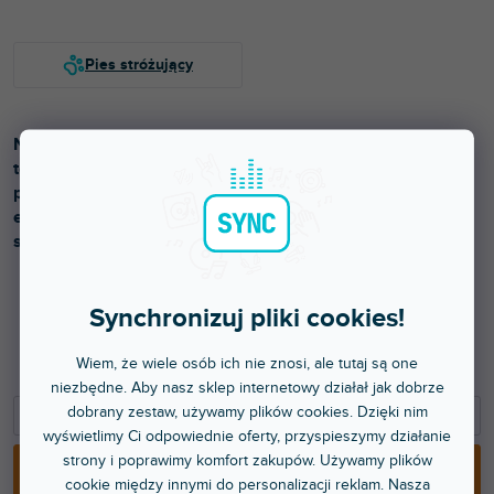
Narzędzie do nauki gry na flecie, które uczy prawidłowej
techniki oddychania i trzymania głowy. Wytrzymała
plastikowa konstrukcja gwarantuje długą żywotność i
efektywny trening zadęcia nawet bez konieczności
składania całego instrumentu.
Synchronizuj pliki cookies!
119 zł
Wiem, że wiele osób ich nie znosi, ale tutaj są one
98,35 zł bez VAT
niezbędne. Aby nasz sklep internetowy działał jak dobrze
dobrany zestaw, używamy plików cookies. Dzięki nim
−
+
wyświetlimy Ci odpowiednie oferty, przyspieszymy działanie
strony i poprawimy komfort zakupów. Używamy plików
DODAJ DO KOSZYKA
cookie między innymi do personalizacji reklam. Nasza