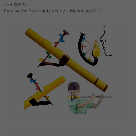
Kod:
154315
Średnia
Brak oceny
Szczegóły oceny
Marka:
V-TONE
ocena
produktu
wynosi
0,0
na
5
gwiazdek.