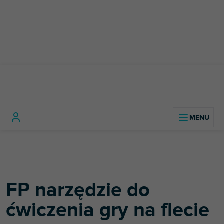
Przejść
do
treści
Home
Instrumenty muzyczne
FP narzędzie do ćwiczenia gry na flecie
FP narzędzie do
ćwiczenia gry na flecie