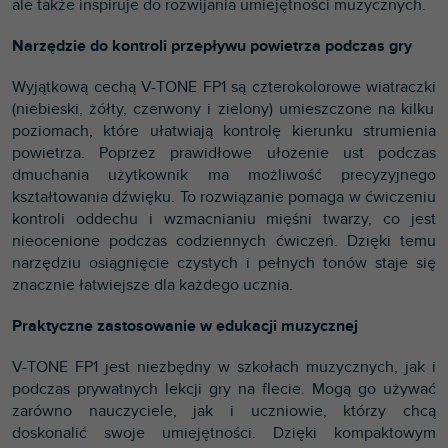
ale także inspiruje do rozwijania umiejętności muzycznych.
Narzędzie do kontroli przepływu powietrza podczas gry
Wyjątkową cechą
V-TONE FP1
są
czterokolorowe wiatraczki
(niebieski, żółty, czerwony i zielony) umieszczone
na kilku
poziomach
, które
ułatwiają kontrolę kierunku strumienia
powietrza.
Poprzez
prawidłowe ułożenie ust podczas
dmuchania
użytkownik ma możliwość
precyzyjnego
kształtowania dźwięku.
To rozwiązanie
pomaga w ćwiczeniu
kontroli oddechu i wzmacnianiu mięśni twarzy
, co jest
nieocenione podczas codziennych ćwiczeń. Dzięki temu
narzędziu
osiągnięcie czystych i pełnych tonów staje się
znacznie łatwiejsze dla każdego ucznia
.
Praktyczne zastosowanie w edukacji muzycznej
V-TONE FP1 jest niezbędny w szkołach muzycznych, jak i
podczas prywatnych lekcji gry na flecie. Mogą go używać
zarówno nauczyciele, jak i uczniowie, którzy chcą
doskonalić swoje umiejętności. Dzięki kompaktowym