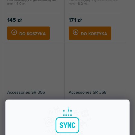
mm - 4,0 m.
mm - 6,0 m.
145 zł
171 zł
DO KOSZYKA
DO KOSZYKA
Accessories SR 356
Accessories SR 358
Do 5 dni
Do 5 dni
Pas mocujący z grzechotką 35
Pas mocujący z grzechotką 35
mm - 6,0 m.
mm - 8,0 m.