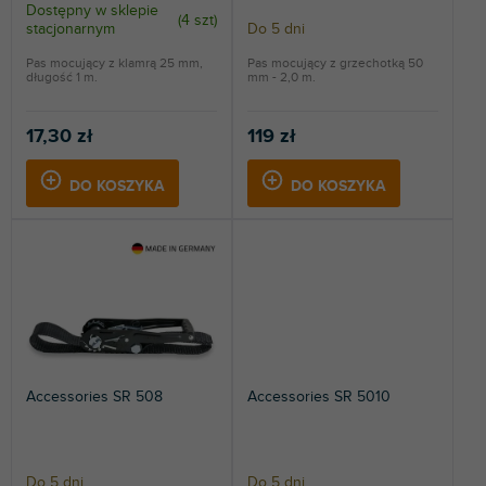
t
Dostępny w sklepie
(
4 szt
)
stacjonarnym
Do 5 dni
ó
w
Pas mocujący z klamrą 25 mm,
Pas mocujący z grzechotką 50
długość 1 m.
mm - 2,0 m.
17,30 zł
119 zł
DO KOSZYKA
DO KOSZYKA
Accessories SR 508
Accessories SR 5010
Do 5 dni
Do 5 dni