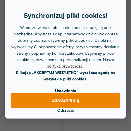
131 zł
154 zł
Synchronizuj pliki cookies!
DO KOSZYKA
DO KOSZYKA
Wiem, że wiele osób ich nie znosi, ale tutaj są one
niezbędne. Aby nasz sklep internetowy działał jak dobrze
dobrany zestaw, używamy plików cookies. Dzięki nim
wyświetlimy Ci odpowiednie oferty, przyspieszymy działanie
strony i poprawimy komfort zakupów. Używamy plików
cookie między innymi do personalizacji reklam. Nasza
polityka prywatności
.
Klikając „AKCEPTUJ WSZYSTKO” wyrażasz zgodę na
wszystkie pliki cookies.
Accessories SZK 254
Accessories SR 254
Ustawienia
ZGADZAM SIĘ
Do 5 dni
Do 5 dni
Odrzucić
Pas mocujący z klamrą 25 mm,
Pas mocujący z grzechotką 25
długość 4 m.
mm - 4,0 m.