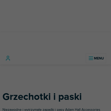
Przejść
do
treści
Sprzęt
Konstrukcje
Akcesoria do
Grzecho
Home
sceniczny
aluminiowe
konstrukcji
i paski
Grzechotki i paski
Niezawodne i wytrzymałe zapadki i pasy
Adam Hall
Accessories