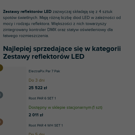
Zestawy reflektorów LED
zazwyczaj składają się z 4 sztuk
spotów świetlnych. Mają różną liczbę diod LED w zależności od
mocy i rodzaju reflektora. Większości z nich towarzyszy
zintegrowany kontroler DMX oraz statyw oświetleniowy dla
łatwego rozmieszczenia.
Najlepiej sprzedające się w kategorii
Zestawy reflektorów LED
ElectraPix Par 7 Pak
Do 3 dni
25 522 zł
Root PAR 6 SET 1
Dostępny w sklepie stacjonarnym
(
1 szt
)
2 011 zł
Root PAR 4 WH SET 1
Do 5 dni