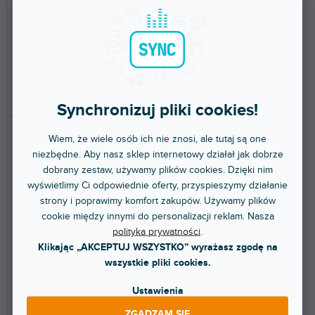
w
Zestaw 4 szt. wysokowydajnych
Zestaw 4 wysokowydajnych
reflektorów punktowych 6 x 12W
reflektorów punktowych z
RGBAW + UV PAR,...
najnowocześniejszą...
2 011 zł
1 539 zł
DO KOSZYKA
DO KOSZYKA
Synchronizuj pliki cookies!
Wiem, że wiele osób ich nie znosi, ale tutaj są one
niezbędne. Aby nasz sklep internetowy działał jak dobrze
dobrany zestaw, używamy plików cookies. Dzięki nim
wyświetlimy Ci odpowiednie oferty, przyspieszymy działanie
strony i poprawimy komfort zakupów. Używamy plików
cookie między innymi do personalizacji reklam. Nasza
polityka prywatności
.
BEZPŁATNA WYSYŁKA
Klikając „AKCEPTUJ WSZYSTKO” wyrażasz zgodę na
VPAR PAK
Mirage Q6 Pak Barva chrom
wszystkie pliki cookies.
Ustawienia
Do 3 dni
Do 3 dni
ZGADZAM SIĘ