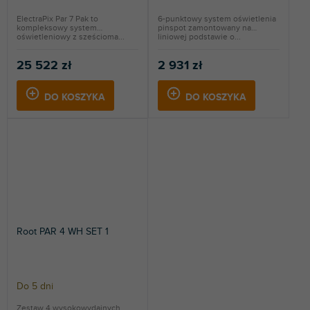
ElectraPix Par 7 Pak to
6-punktowy system oświetlenia
kompleksowy system
pinspot zamontowany na
oświetleniowy z sześcioma...
liniowej podstawie o...
25 522 zł
2 931 zł
DO KOSZYKA
DO KOSZYKA
Root PAR 4 WH SET 1
Do 5 dni
Zestaw 4 wysokowydajnych