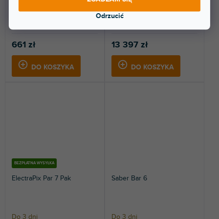
Zestaw LED PAR zawierający
Kompletny system
Odrzucić
dwa reflektory LED PAR. W
oświetleniowy typu „wszystko w
zestawie znajduje się...
jednym” z sześcioma lampami...
661 zł
13 397 zł
DO KOSZYKA
DO KOSZYKA
BEZPŁATNA WYSYŁKA
ElectraPix Par 7 Pak
Saber Bar 6
Do 3 dni
Do 3 dni