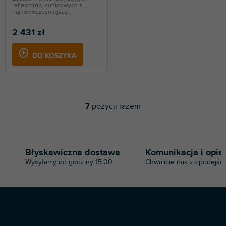
reflektorów punktowych z
najnowocześniejszą...
2 431 zł
DO KOSZYKA
7
pozycji razem
K
o
n
t
r
Błyskawiczna dostawa
Komunikacja i opie
o
Wysyłamy do godziny 15:00
Chwalicie nas za podejści
l
k
i
l
i
S
s
Copyright 2026
Profi-dj
. Wszystkie prawa zastrzeżone.
t
t