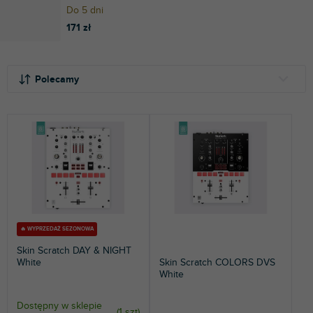
Do 5 dni
171 zł
S
L
o
i
Polecamy
r
s
t
t
NAJTAŃSZE
o
a
NAJDROŻSZE
w
p
a
r
NAJCZĘŚCIEJ SPRZEDAWANE
n
o
i
d
ALFABETYCZNIE
e
u
p
k
r
t
🔥 WYPRZEDAŻ SEZONOWA
o
ó
Skin Scratch DAY & NIGHT
d
w
White
Skin Scratch COLORS DVS
White
u
k
t
Dostępny w sklepie
(
1 szt
)