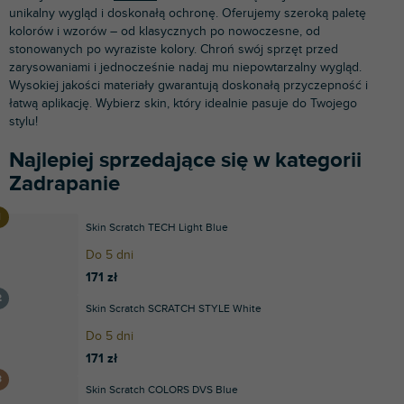
unikalny wygląd i doskonałą ochronę. Oferujemy szeroką paletę
kolorów i wzorów – od klasycznych po nowoczesne, od
stonowanych po wyraziste kolory. Chroń swój sprzęt przed
zarysowaniami i jednocześnie nadaj mu niepowtarzalny wygląd.
Wysokiej jakości materiały gwarantują doskonałą przyczepność i
łatwą aplikację. Wybierz skin, który idealnie pasuje do Twojego
stylu!
Najlepiej sprzedające się w kategorii
Zadrapanie
Skin Scratch TECH Light Blue
Do 5 dni
171 zł
Skin Scratch SCRATCH STYLE White
Do 5 dni
171 zł
Skin Scratch COLORS DVS Blue