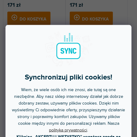
171 zł
171 zł
DO KOSZYKA
DO KOSZYKA
Synchronizuj pliki cookies!
Skin Scratch COLORS DVS
Skin Scratch COLORS DVS
Red
Pink
Wiem, że wiele osób ich nie znosi, ale tutaj są one
niezbędne. Aby nasz sklep internetowy działał jak dobrze
Do 5 dni
Do 5 dni
dobrany zestaw, używamy plików cookies. Dzięki nim
wyświetlimy Ci odpowiednie oferty, przyspieszymy działanie
Naklejka na Numark Scratch.
Naklejka na Numark Scratch.
strony i poprawimy komfort zakupów. Używamy plików
Ochroni Twój mikser i nada mu
Ochroni Twój mikser i nada mu
wyjątkowy wygląd....
wyjątkowy wygląd....
cookie między innymi do personalizacji reklam. Nasza
polityka prywatności
.
171 zł
171 zł
Klikając „AKCEPTUJ WSZYSTKO” wyrażasz zgodę na