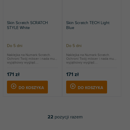
Skin Scratch SCRATCH
Skin Scratch TECH Light
STYLE White
Blue
Do 5 dni
Do 5 dni
Naklejka na Numark Scratch.
Naklejka na Numark Scratch.
Ochroni Twój mikser i nada mu
Ochroni Twój mikser i nada mu
wyjątkowy wygląd....
wyjątkowy wygląd....
171 zł
171 zł
DO KOSZYKA
DO KOSZYKA
22
pozycji razem
K
o