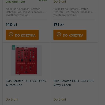
stacjonarnym
Do 5 dni
ó
w
Naklejka na Numark Scratch.
Naklejka na Numark Scratch.
Ochroni Twój mikser i nada mu
Ochroni Twój mikser i nada mu
wyjątkowy wygląd....
wyjątkowy wygląd....
140 zł
171 zł
DO KOSZYKA
DO KOSZYKA
Skin Scratch FULL COLORS
Skin Scratch FULL COLORS
Aurora Red
Army Green
Do 5 dni
Do 5 dni