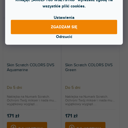
wszystkie pliki cookies.
DO KOSZYKA
DO KOSZYKA
Ustawienia
ZGADZAM SIĘ
Odrzucić
Skin Scratch COLORS DVS
Skin Scratch COLORS DVS
Aquamarine
Green
Do 5 dni
Do 5 dni
Naklejka na Numark Scratch.
Naklejka na Numark Scratch.
Ochroni Twój mikser i nada mu
Ochroni Twój mikser i nada mu
wyjątkowy wygląd....
wyjątkowy wygląd....
171 zł
171 zł