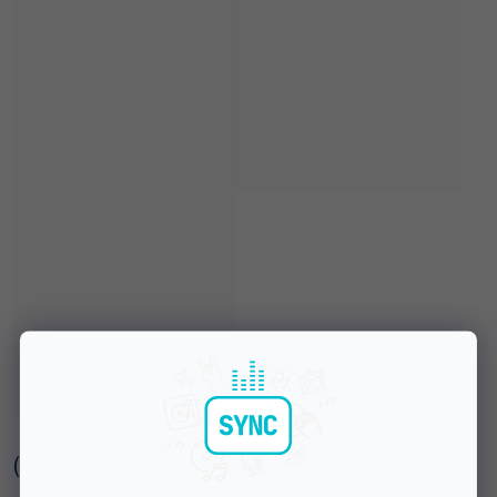
(
2 szt
)