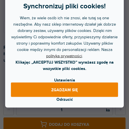
Dostępny w sklepie stacjonarnym
Synchronizuj pliki cookies!
Wiem, że wiele osób ich nie znosi, ale tutaj są one
niezbędne. Aby nasz sklep internetowy działał jak dobrze
dobrany zestaw, używamy plików cookies. Dzięki nim
wyświetlimy Ci odpowiednie oferty, przyspieszymy działanie
strony i poprawimy komfort zakupów. Używamy plików
Rękawice robocze do prac fizycznych na eventach, które
cookie między innymi do personalizacji reklam. Nasza
łączą w sobie wytrzymałość, komfort i czułość do obsługi
polityka prywatności
.
urządzeń cyfrowych.
Klikając „AKCEPTUJ WSZYSTKO” wyrażasz zgodę na
wszystkie pliki cookies.
Ustawienia
50,50 zł
ZGADZAM SIĘ
41,74 zł bez VAT
85,10 zł
Odrzucić
−
+
DODAJ DO KOSZYKA