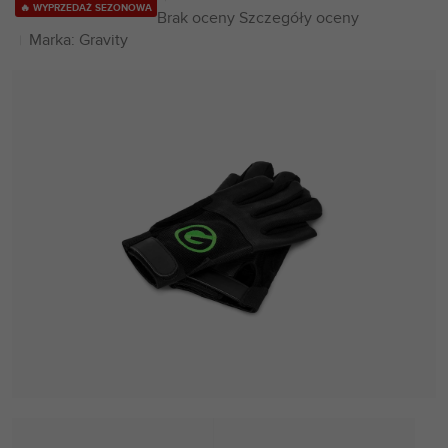
🔥 WYPRZEDAŻ SEZONOWA
Średnia
Brak oceny
Szczegóły oceny
ocena
Marka:
Gravity
produktu
wynosi
0,0
na
5
gwiazdek.