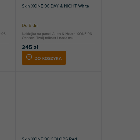
Skin XONE 96 DAY & NIGHT White
Do 5 dni
:96.
Naklejka na panel Allen & Heath XONE:96.
Ochroni Twój mikser i nada mu...
245 zł
DO KOSZYKA
Skin XONE 96 COLORS Red