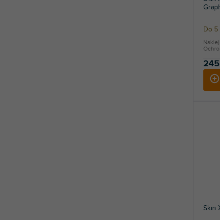
Graph
Do 5 
Nakle
Ochron
245
Skin