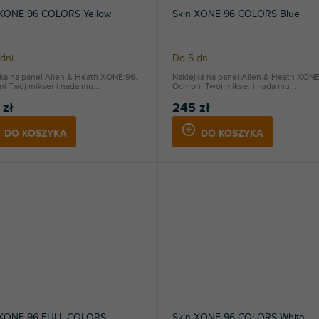
 XONE 96 COLORS Yellow
Skin XONE 96 COLORS Blue
dni
Do 5 dni
jka na panel Allen & Heath XONE:96.
Naklejka na panel Allen & Heath XONE
i Twój mikser i nada mu...
Ochroni Twój mikser i nada mu...
 zł
245 zł
DO KOSZYKA
DO KOSZYKA
 XONE 96 FULL COLORS
Skin XONE 96 COLORS White