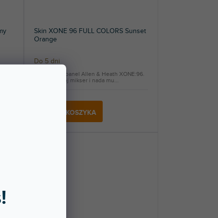
my
Skin XONE 96 FULL COLORS Sunset
Orange
Do 5 dni
:96.
Naklejka na panel Allen & Heath XONE:96.
Ochroni Twój mikser i nada mu...
245 zł
DO KOSZYKA
!