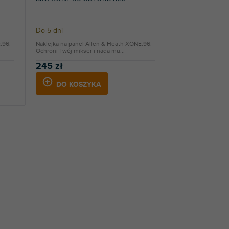
Do 5 dni
:96.
Naklejka na panel Allen & Heath XONE:96.
Ochroni Twój mikser i nada mu...
245 zł
DO KOSZYKA