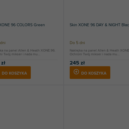
 XONE 96 COLORS Green
Skin XONE 96 DAY & NIGHT Blac
dni
Do 5 dni
jka na panel Allen & Heath XONE:96.
Naklejka na panel Allen & Heath XONE
i Twój mikser i nada mu...
Ochroni Twój mikser i nada mu...
 zł
245 zł
DO KOSZYKA
DO KOSZYKA