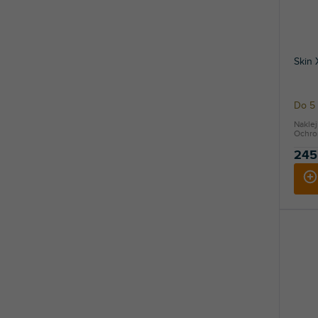
Skin
Do 5 
Nakle
Ochron
245