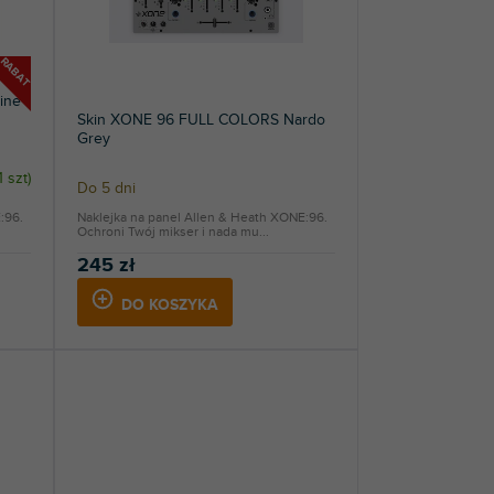
RABAT
ine
Skin XONE 96 FULL COLORS Nardo
Grey
1 szt
)
Do 5 dni
:96.
Naklejka na panel Allen & Heath XONE:96.
Ochroni Twój mikser i nada mu...
245 zł
DO KOSZYKA