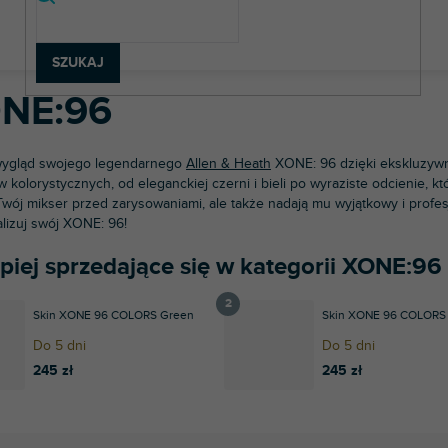
rzęt DJ-ski
Akcesoria DJ-skie
Naklejki
Miksery DJ-skie
Alle
SZUKAJ
NE:96
wygląd swojego legendarnego
Allen & Heath
XONE: 96 dzięki ekskluzy
 kolorystycznych, od eleganckiej czerni i bieli po wyraziste odcienie, kt
Twój mikser przed zarysowaniami, ale także nadają mu wyjątkowy i profes
lizuj swój XONE: 96!
epiej sprzedające się w kategorii XONE:96
Skin XONE 96 COLORS Green
Skin XONE 96 COLORS 
Do 5 dni
Do 5 dni
245 zł
245 zł