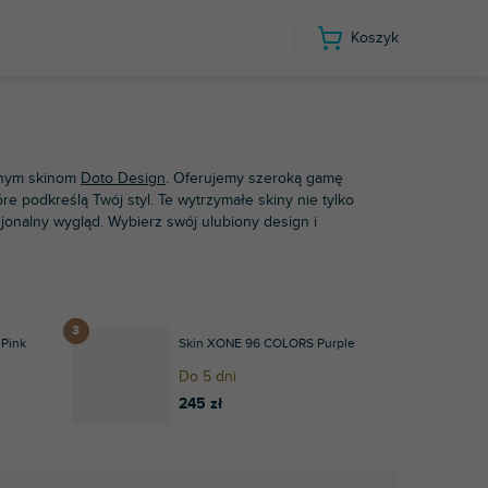
Koszyk
n & Heath
XONE:96
wnym skinom
Doto Design
. Oferujemy szeroką gamę
óre podkreślą Twój styl. Te wytrzymałe skiny nie tylko
jonalny wygląd. Wybierz swój ulubiony design i
Pink
Skin XONE 96 COLORS Purple
Do 5 dni
245 zł