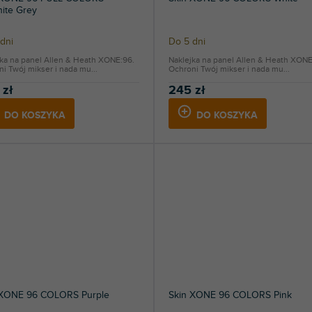
ite Grey
dni
Do 5 dni
jka na panel Allen & Heath XONE:96.
Naklejka na panel Allen & Heath XONE
i Twój mikser i nada mu...
Ochroni Twój mikser i nada mu...
 zł
245 zł
DO KOSZYKA
DO KOSZYKA
 XONE 96 COLORS Purple
Skin XONE 96 COLORS Pink