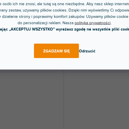
 osób ich nie znosi, ale tutaj są one niezbędne. Aby nasz sklep internet
any zestaw, używamy plików cookies. Dzięki nim wyświetlimy Ci odpowie
 XONE 96 FULL COLORS Stone
Skin XONE 96 FULL COLORS Bla
 działanie strony i poprawimy komfort zakupów. Używamy plików cookie
e
do personalizacji reklam. Nasza
polityka prywatności
.
kając „AKCEPTUJ WSZYSTKO” wyrażasz zgodę na wszystkie pliki cook
dni
Do 5 dni
jka na panel Allen & Heath XONE:96.
Naklejka na panel Allen & Heath XONE
i Twój mikser i nada mu...
Ochroni Twój mikser i nada mu...
 zł
245 zł
ZGADZAM SIĘ
Odrzucić
DO KOSZYKA
DO KOSZYKA