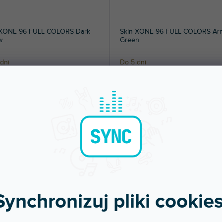
 XONE 96 FULL COLORS Dark
Skin XONE 96 FULL COLORS Ar
w
Green
dni
Do 5 dni
jka na panel Allen & Heath XONE:96.
Naklejka na panel Allen & Heath XONE
i Twój mikser i nada mu...
Ochroni Twój mikser i nada mu...
 zł
245 zł
DO KOSZYKA
DO KOSZYKA
Synchronizuj pliki cookies