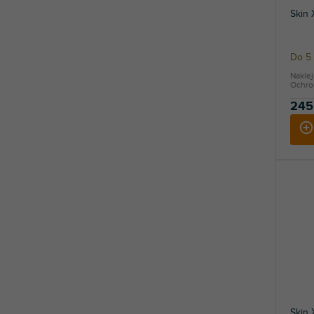
Skin
Do 5 
Nakle
Ochron
245
Skin