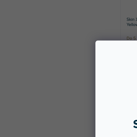
Skin
Yello
Do 5 
Nakle
Ochron
245