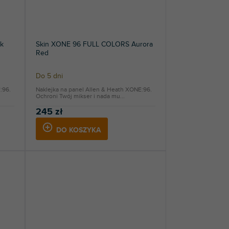
k
Skin XONE 96 FULL COLORS Aurora
Red
Do 5 dni
:96.
Naklejka na panel Allen & Heath XONE:96.
Ochroni Twój mikser i nada mu...
245 zł
DO KOSZYKA