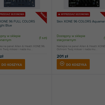
RABAT
YPRZEDAŻ SEZONOWA
🔥 WYPRZEDAŻ SEZONOWA
 XONE 96 FULL COLORS
Skin XONE 96 COLORS Aquamar
ght Blue
pny w sklepie
Dostępny w sklepie
(
1 szt
)
(
jonarnym
stacjonarnym
jka na panel Allen & Heath XONE:96.
Naklejka na panel Allen & Heath XONE
i Twój mikser i nada mu...
Ochroni Twój mikser i nada mu...
zł
201 zł
DO KOSZYKA
DO KOSZYKA