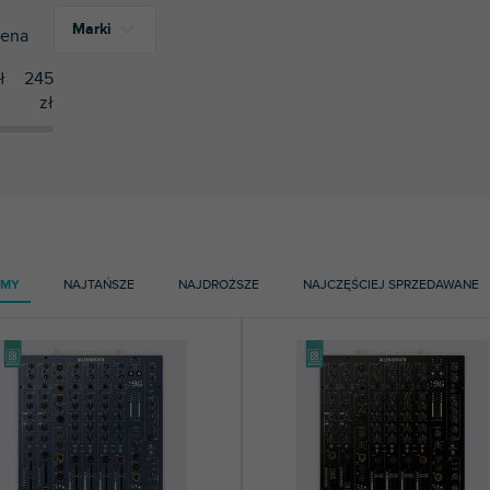
Marki
ena
ł
245
zł
20
Doto Design
AMY
NAJTAŃSZE
NAJDROŻSZE
NAJCZĘŚCIEJ SPRZEDAWANE