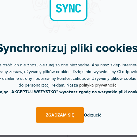
ite Grey
dni
Do 5 dni
ka ochronna dla Allen & Heath
Naklejka ochronna dla Allen & Heath
2. Ochroni Twój mikser i nada...
XONE:62. Ochroni Twój mikser i nada..
 zł
245 zł
Synchronizuj pliki cookies
DO KOSZYKA
DO KOSZYKA
 osób ich nie znosi, ale tutaj są one niezbędne. Aby nasz sklep internet
any zestaw, używamy plików cookies. Dzięki nim wyświetlimy Ci odpowie
 działanie strony i poprawimy komfort zakupów. Używamy plików cookie
do personalizacji reklam. Nasza
polityka prywatności
.
kając „AKCEPTUJ WSZYSTKO” wyrażasz zgodę na wszystkie pliki cook
ZGADZAM SIĘ
Odrzucić
 XONE 62 COLORS Purple
Skin XONE 62 COLORS Pink