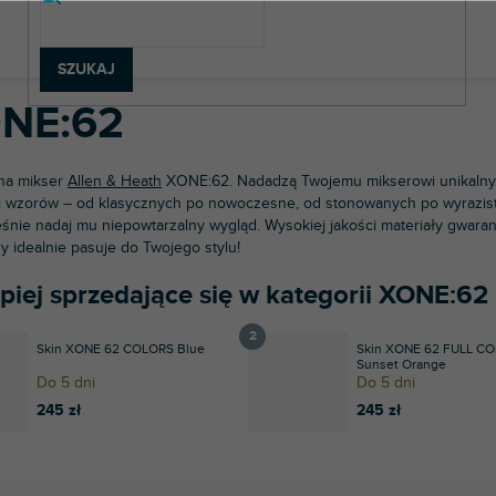
rzęt DJ-ski
Akcesoria DJ-skie
Naklejki
Miksery DJ-skie
Alle
SZUKAJ
NE:62
 na mikser
Allen & Heath
XONE:62. Nadadzą Twojemu mikserowi unikalny 
i wzorów – od klasycznych po nowoczesne, od stonowanych po wyraziste
śnie nadaj mu niepowtarzalny wygląd. Wysokiej jakości materiały gwaran
ry idealnie pasuje do Twojego stylu!
epiej sprzedające się w kategorii XONE:62
Skin XONE 62 COLORS Blue
Skin XONE 62 FULL C
Sunset Orange
Do 5 dni
Do 5 dni
245 zł
245 zł