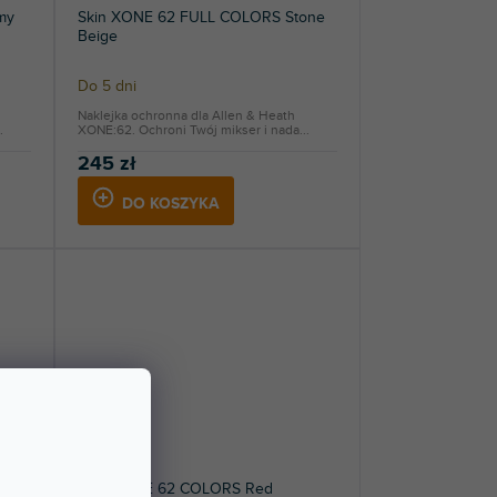
my
Skin XONE 62 FULL COLORS Stone
Beige
Do 5 dni
Naklejka ochronna dla Allen & Heath
.
XONE:62. Ochroni Twój mikser i nada...
245 zł
DO KOSZYKA
Skin XONE 62 COLORS Red