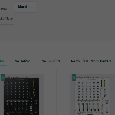
Marki
ena
zł
246
zł
18
Doto Design
AMY
NAJTAŃSZE
NAJDROŻSZE
NAJCZĘŚCIEJ SPRZEDAWANE