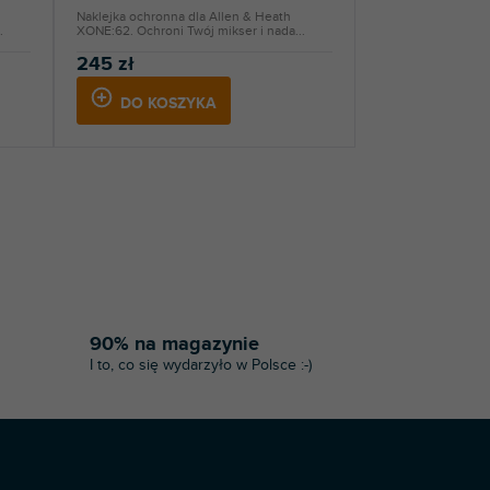
Naklejka ochronna dla Allen & Heath
.
XONE:62. Ochroni Twój mikser i nada...
245 zł
DO KOSZYKA
90% na magazynie
I to, co się wydarzyło w Polsce :-)