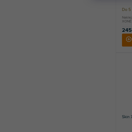
Do 5 
Naklej
XONE:6
245
Skin