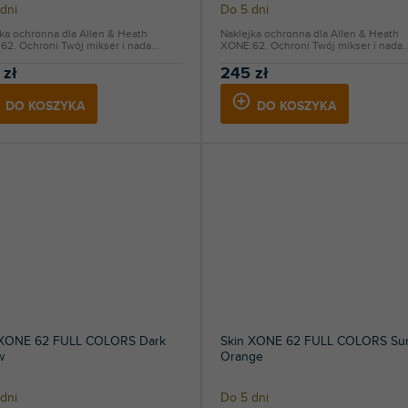
dni
Do 5 dni
ka ochronna dla Allen & Heath
Naklejka ochronna dla Allen & Heath
2. Ochroni Twój mikser i nada...
XONE:62. Ochroni Twój mikser i nada..
 zł
245 zł
DO KOSZYKA
DO KOSZYKA
 XONE 62 FULL COLORS Dark
Skin XONE 62 FULL COLORS Su
w
Orange
dni
Do 5 dni