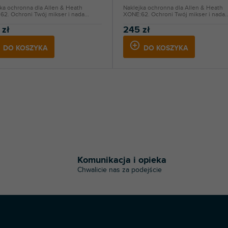
ka ochronna dla Allen & Heath
Naklejka ochronna dla Allen & Heath
2. Ochroni Twój mikser i nada...
XONE:62. Ochroni Twój mikser i nada..
 zł
245 zł
DO KOSZYKA
DO KOSZYKA
K
o
n
t
Komunikacja i opieka
r
Chwalicie nas za podejście
o
l
k
i
l
i