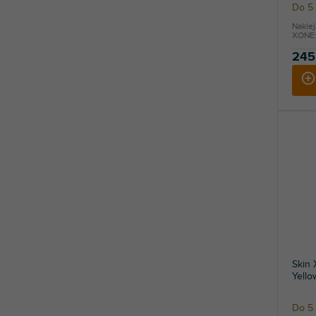
Do 5 
Naklej
XONE:6
245
Skin
Yello
Do 5 