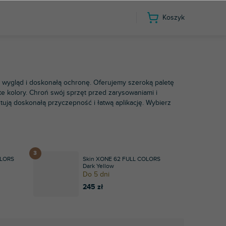
Koszyk
n & Heath
XONE:62
wygląd i doskonałą ochronę. Oferujemy szeroką paletę
 kolory. Chroń swój sprzęt przed zarysowaniami i
tują doskonałą przyczepność i łatwą aplikację. Wybierz
OLORS
Skin XONE 62 FULL COLORS
Dark Yellow
Do 5 dni
245 zł