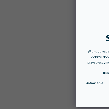
Graph
Do 5 
Naklej
XONE:6
245
Wiem, że wiele
dobrze dobr
przyspieszymy
Kli
Ustawienia
Skin