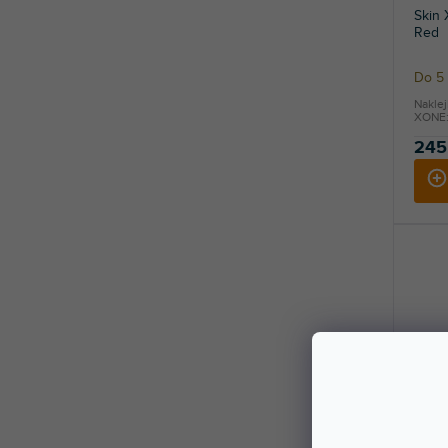
Skin
Red
Do 5 
Naklej
XONE:6
245
Skin