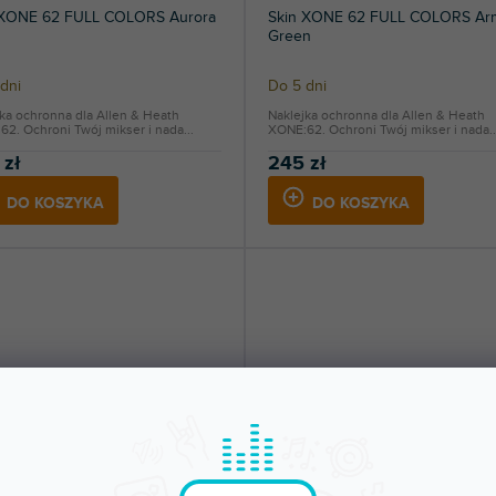
 XONE 62 FULL COLORS Aurora
Skin XONE 62 FULL COLORS Ar
Green
dni
Do 5 dni
ka ochronna dla Allen & Heath
Naklejka ochronna dla Allen & Heath
2. Ochroni Twój mikser i nada...
XONE:62. Ochroni Twój mikser i nada..
 zł
245 zł
DO KOSZYKA
DO KOSZYKA
 XONE 62 FULL COLORS
Skin XONE 62 COLORS White