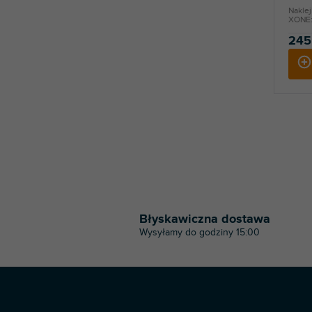
Naklej
XONE:6
245
Błyskawiczna dostawa
Wysyłamy do godziny 15:00