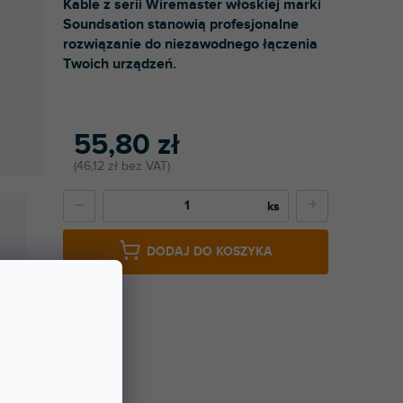
Kable z serii Wiremaster włoskiej marki
Soundsation stanowią profesjonalne
rozwiązanie do niezawodnego łączenia
Twoich urządzeń.
55,80 zł
46,12 zł bez VAT
−
+
DODAJ DO KOSZYKA