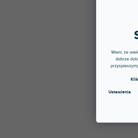
Wiem, że wiele
dobrze dobr
przyspieszymy
Kli
Ustawienia