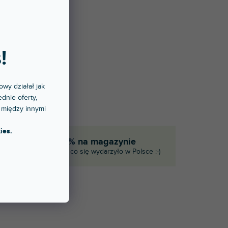
!
owy działał jak
dnie oferty,
 między innymi
ies.
eka
90% na magazynie
ie
I to, co się wydarzyło w Polsce :-)