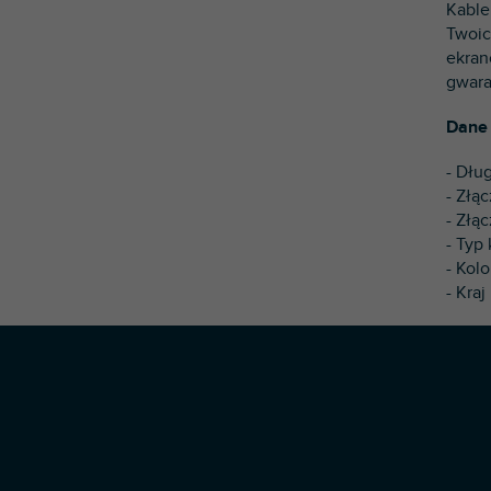
Kable
Twoi
ekran
gwara
Dane 
- Dłu
- Złą
- Złą
- Typ
- Kolo
- Kraj
S
t
o