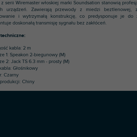
 z serii Wiremaster włoskiej marki Soundsation stanowią profe
ch urządzeń. Zawierają przewody z miedzi beztlenowej,
owanie i wytrzymałą konstrukcję, co predysponuje je do 
ntuje doskonałą transmisję sygnału bez zakłóceń.
techniczne:
gość kabla: 2 m
cze 1: Speakon 2-biegunowy (M)
cze 2: Jack TS 6.3 mm - prosty (M)
 kabla: Głośnikowy
r: Czarny
 produkcji: Chiny