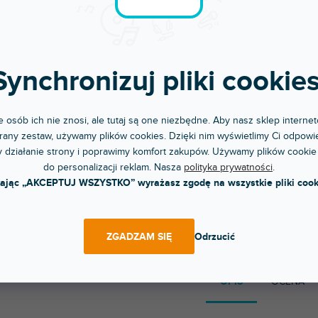
Synchronizuj pliki cookies
 osób ich nie znosi, ale tutaj są one niezbędne. Aby nasz sklep internet
any zestaw, używamy plików cookies. Dzięki nim wyświetlimy Ci odpowie
 działanie strony i poprawimy komfort zakupów. Używamy plików cookie
do personalizacji reklam. Nasza
polityka prywatności
.
kając „AKCEPTUJ WSZYSTKO” wyrażasz zgodę na wszystkie pliki cook
Błyskawiczna dostawa
Komunikacja i opi
Wysyłamy do godziny 15:00
Chwalicie nas za podejśc
ZGADZAM SIĘ
Odrzucić
OPIS
OCENA