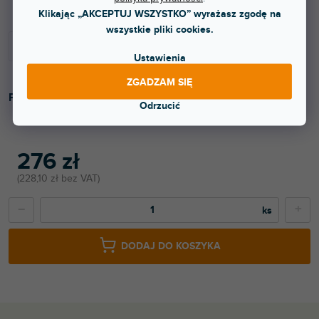
Klikając „AKCEPTUJ WSZYSTKO” wyrażasz zgodę na
wszystkie pliki cookies.
Ustawienia
ZGADZAM SIĘ
Pokrowiec przeciwkurzowy na mikser GB4-16CH.
Odrzucić
276 zł
228,10 zł bez VAT
−
+
DODAJ DO KOSZYKA