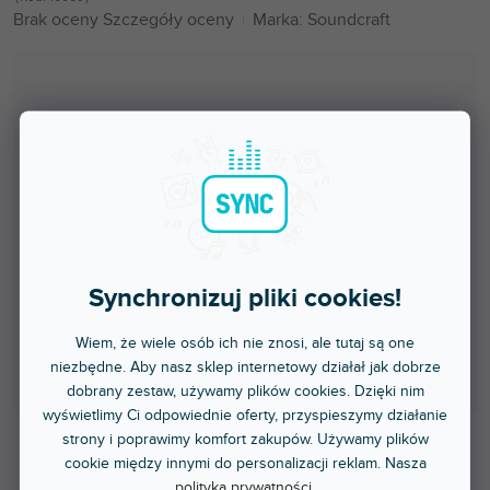
Średnia
Brak oceny
Szczegóły oceny
Marka:
Soundcraft
ocena
produktu
wynosi
0,0
na
5
gwiazdek.
Synchronizuj pliki cookies!
Wiem, że wiele osób ich nie znosi, ale tutaj są one
niezbędne. Aby nasz sklep internetowy działał jak dobrze
dobrany zestaw, używamy plików cookies. Dzięki nim
wyświetlimy Ci odpowiednie oferty, przyspieszymy działanie
strony i poprawimy komfort zakupów. Używamy plików
cookie między innymi do personalizacji reklam. Nasza
Ponad tydzień
polityka prywatności
.