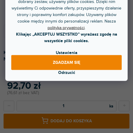
dobrany zestaw, używamy plików cookies. Dzięki nim
Do 3 dni
wyświetlimy Ci odpowiednie oferty, przyspieszymy działanie
strony i poprawimy komfort zakupów. Używamy plików
cookie między innymi do personalizacji reklam. Nasza
polityka prywatności
.
Klikając „AKCEPTUJ WSZYSTKO” wyrażasz zgodę na
wszystkie pliki cookies.
Kabel mikrofonowy o długości 7.5m wyposażony w złącza
Ustawienia
Neutrik XLR.
ZGADZAM SIĘ
Odrzucić
92,70 zł
76,61 zł bez VAT
−
+
DODAJ DO KOSZYKA