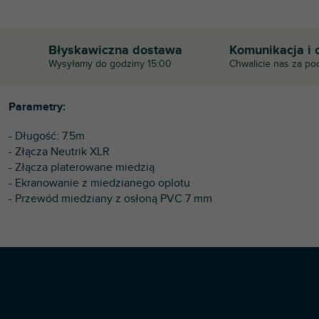
Błyskawiczna dostawa
Komunikacja i 
Wysyłamy do godziny 15:00
Chwalicie nas za po
Parametry:
- Długość: 7.5m
- Złącza Neutrik XLR
- Złącza platerowane miedzią
- Ekranowanie z miedzianego oplotu
- Przewód miedziany z osłoną PVC 7 mm
S
Copyright 2026
Profi-dj
. Wszystkie prawa zastrzeżone.
t
Opracował Shoptet Premium
o