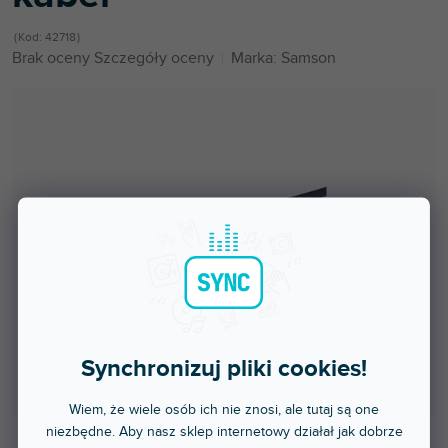
Kod:
42718
Średnia
Brak oceny
Szczegóły oceny
Marka:
Samson
ocena
produktu
wynosi
0,0
na
5
gwiazdek.
Synchronizuj pliki cookies!
Wiem, że wiele osób ich nie znosi, ale tutaj są one
niezbędne. Aby nasz sklep internetowy działał jak dobrze