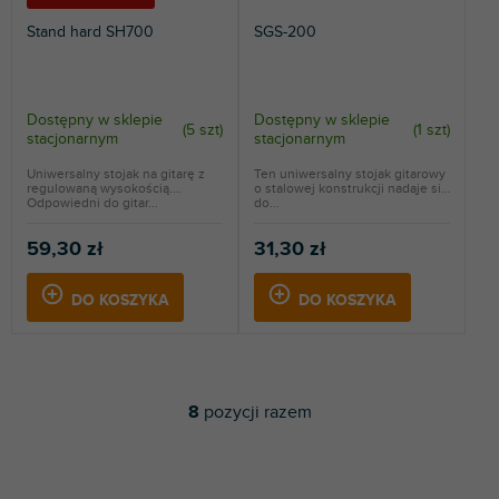
Stand hard SH700
SGS-200
Dostępny w sklepie
Dostępny w sklepie
(
5 szt
)
(
1 szt
)
stacjonarnym
stacjonarnym
Uniwersalny stojak na gitarę z
Ten uniwersalny stojak gitarowy
regulowaną wysokością.
o stalowej konstrukcji nadaje się
Odpowiedni do gitar...
do...
59,30 zł
31,30 zł
DO KOSZYKA
DO KOSZYKA
8
pozycji razem
K
o
n
t