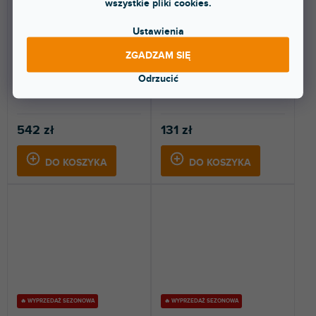
wszystkie pliki cookies.
Ustawienia
Dostępny w sklepie
(
2 szt
)
ZGADZAM SIĘ
Dostępny w sklepie
stacjonarnym
(
3 szt
)
stacjonarnym
Odrzucić
Składany stojak gitarowy z
Statyw gitarowy GLOW STAND.
obejmą na szyję.
542 zł
131 zł
DO KOSZYKA
DO KOSZYKA
🔥 WYPRZEDAŻ SEZONOWA
🔥 WYPRZEDAŻ SEZONOWA