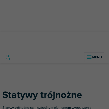
Przejść
do
treści
Instrumenty
Stojaki i wieszaki
Statywy
Home
muzyczne
Gitary
na gitary
trójnożne
Statywy trójnożne
Statywy trójnożne są niezbędnym elementem wyposażenia