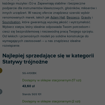
każdego muzyka i DJ-a. Zapewniają stabilne i bezpieczne
podparcie dla instrumentów klawiszowych, głośników, mikserów i
innych urządzeń. W naszej ofercie znajdziesz szeroki wybór
renomowanych marek, takich jak
Adam Hall
,
Bespeco
,
Gravity
i
Soundsation
, które gwarantują wysoką jakość i wytrzymałość.
Wybierz statyw, który idealnie odpowiada Twoim potrzebom i
ciesz się bezproblemową i niezawodną pracą Twojego sprzętu.
Od lekkich i przenośnych modeli po solidne konstrukcje do
wymagających zastosowań – u nas znajdziesz idealne
rozwiązanie.
Najlepiej sprzedające się w kategorii
Statywy trójnożne
SG-A100BK
Dostępny w sklepie stacjonarnym
(
17 szt
)
43,60 zł
Stands SGS 101
Dostępny w sklepie stacjonarnym
(
2 szt
)