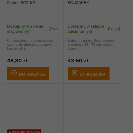
Stands SGS 101
SG-A100BK
Dostępny w sklepie
Dostępny w sklepie
(
2 szt
)
(
17 szt
)
stacjonarnym
stacjonarnym
Uniwersalny stojak na gitarę,
Stojak na gitarę. Regulowana
czarny, do gitar akustycznych,
wysokość 65 - 70 cm. Kolor
basowych i...
czarny.
48,80 zł
43,60 zł
DO KOSZYKA
DO KOSZYKA
🔥 WYPRZEDAŻ SEZONOWA