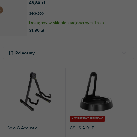
48,80 zł
SGS-200
Dostępny w sklepie stacjonarnym
(
1 szt
)
31,30 zł
S
L
o
i
Polecamy
r
s
t
t
NAJTAŃSZE
o
a
NAJDROŻSZE
w
p
a
r
NAJCZĘŚCIEJ SPRZEDAWANE
n
o
i
d
ALFABETYCZNIE
e
u
p
k
r
t
🔥 WYPRZEDAŻ SEZONOWA
o
ó
Solo-G Acoustic
GS LS A 01 B
d
w