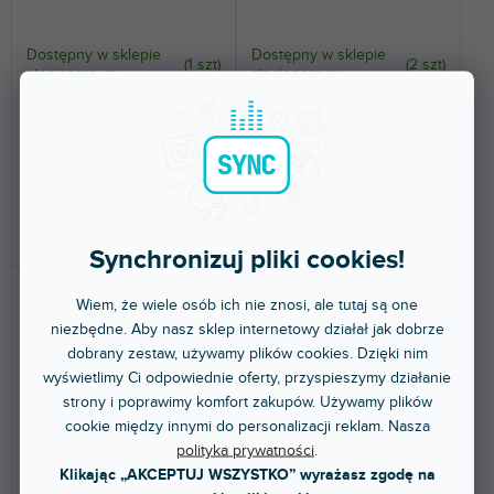
u
k
t
Dostępny w sklepie
Dostępny w sklepie
(
1 szt
)
(
2 szt
)
stacjonarnym
stacjonarnym
ó
w
Standardowy stojak gitarowy,
Stojak gitarowy GLOW STAND,
czarny kolor.
A-Frame.
114 zł
455 zł
DO KOSZYKA
DO KOSZYKA
Synchronizuj pliki cookies!
Wiem, że wiele osób ich nie znosi, ale tutaj są one
niezbędne. Aby nasz sklep internetowy działał jak dobrze
dobrany zestaw, używamy plików cookies. Dzięki nim
wyświetlimy Ci odpowiednie oferty, przyspieszymy działanie
strony i poprawimy komfort zakupów. Używamy plików
cookie między innymi do personalizacji reklam. Nasza
polityka prywatności
.
🔥 WYPRZEDAŻ SEZONOWA
🔥 WYPRZEDAŻ SEZONOWA
Klikając „AKCEPTUJ WSZYSTKO” wyrażasz zgodę na
GS 01 NHB
GS LS 01 NH B