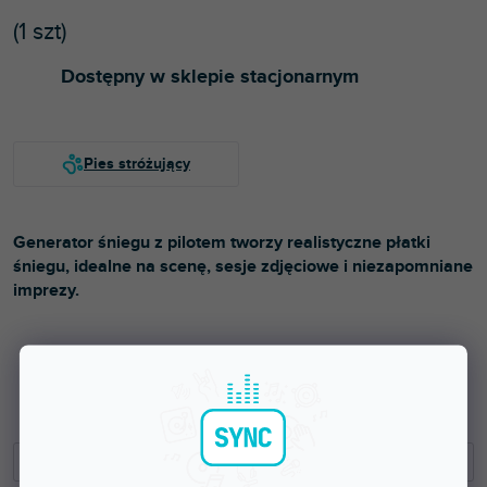
(
1 szt
)
Dostępny w sklepie stacjonarnym
Generator śniegu z pilotem tworzy realistyczne płatki
śniegu, idealne na scenę, sesje zdjęciowe i niezapomniane
imprezy.
253 zł
209,09 zł bez VAT
−
+