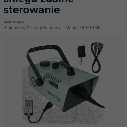
sterowanie
Kod:
153103
Średnia
Brak oceny
Szczegóły oceny
Marka:
LIGHT4ME
ocena
produktu
wynosi
0,0
na
5
gwiazdek.