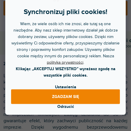
DODAJ DO KOSZYKA
Synchronizuj pliki cookies!
Wiem, że wiele osób ich nie znosi, ale tutaj są one
niezbędne. Aby nasz sklep internetowy działał jak dobrze
dobrany zestaw, używamy plików cookies. Dzięki nim
Błyskawiczna dostawa
Komunikacja i 
wyświetlimy Ci odpowiednie oferty, przyspieszymy działanie
Wysyłamy do godziny 15:00
Chwalicie nas za po
strony i poprawimy komfort zakupów. Używamy plików
cookie między innymi do personalizacji reklam. Nasza
polityka prywatności
.
Zamień dowolną przestrzeń w magiczną zimową krainę
Klikając „AKCEPTUJ WSZYSTKO” wyrażasz zgodę na
wszystkie pliki cookies.
Light4Me SM 600W to profesjonalna wytwornica śniegu,
która w mgnieniu oka wypełni przestrzeń realistycznie
Ustawienia
wyglądającym, lekkim śniegiem. Idealna na scenę, imprezy
plenerowe (pod zadaszeniem), sesje zdjęciowe, a nawet do
ZGADZAM SIĘ
dekoracji witryn sklepowych. Wyjątkowo wydajna i łatwa w
Odrzucić
obsłudze, świetnie sprawdzi się u DJ-ów, w domach kultury i
na imprezach firmowych. Zasięg działania do 30 m²
gwarantuje efekt, który zachwyci publiczność na każdej
imprezie. Dzięki wygodnemu bezprzewodowemu