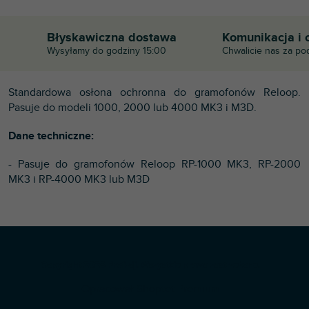
Błyskawiczna dostawa
Komunikacja i 
Wysyłamy do godziny 15:00
Chwalicie nas za po
Standardowa osłona ochronna do gramofonów Reloop.
Pasuje do modeli 1000, 2000 lub 4000 MK3 i M3D.
Dane techniczne:
- Pasuje do gramofonów Reloop RP-1000 MK3, RP-2000
MK3 i RP-4000 MK3 lub M3D
S
Copyright 2026
Profi-dj
. Wszystkie prawa zastrzeżone.
t
Opracował Shoptet Premium
o
p