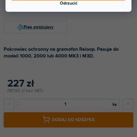
Dostępny w sklepie stacjonarnym
Odrzucić
Pokrowiec ochronny na gramofon Reloop. Pasuje do
modeli 1000, 2000 lub 4000 MK3 i M3D.
227 zł
187,60 zł bez VAT
−
+
DODAJ DO KOSZYKA