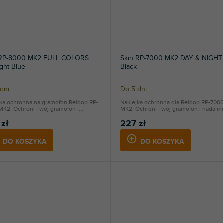
 RP-8000 MK2 FULL COLORS
Skin RP-7000 MK2 DAY & NIGHT
ght Blue
Black
dni
Do 5 dni
jka ochronna na gramofon Reloop RP-
Naklejka ochronna dla Reloop RP-700
K2. Ochroni Twój gramofon i...
MK2. Ochroni Twój gramofon i nada mu
 zł
227 zł
DO KOSZYKA
DO KOSZYKA