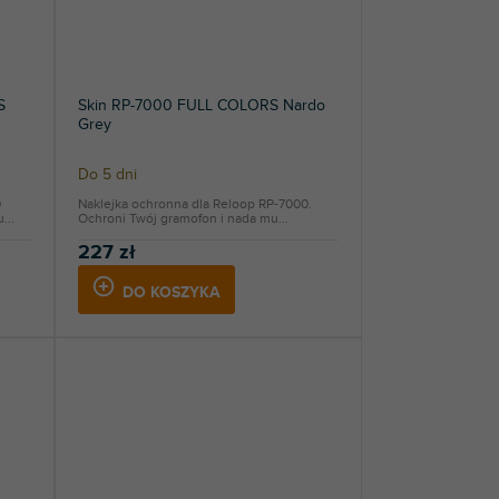
S
Skin RP-7000 FULL COLORS Nardo
Grey
Do 5 dni
0
Naklejka ochronna dla Reloop RP-7000.
...
Ochroni Twój gramofon i nada mu...
227 zł
DO KOSZYKA