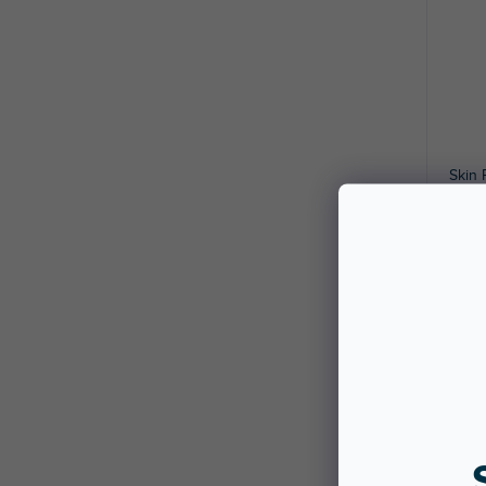
Skin
Dark 
Do 5 
Nakle
8000 M
227