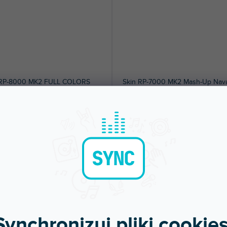
 RP-8000 MK2 FULL COLORS
Skin RP-7000 MK2 Mash-Up Nava
Yellow
dni
Do 5 dni
jka ochronna na gramofon Reloop RP-
Naklejka ochronna dla Reloop RP-700
K2. Ochroni Twój gramofon i...
MK2. Ochroni Twój gramofon i nada mu
 zł
227 zł
DO KOSZYKA
DO KOSZYKA
Synchronizuj pliki cookies