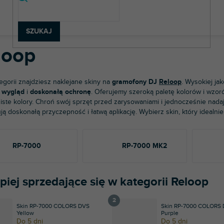
rzęt DJ-ski
Akcesoria DJ-skie
Naklejki
Gramofony DJ-skie
SZUKAJ
loop
tegorii znajdziesz naklejane skiny na
gramofony DJ
Reloop
. Wysokiej ja
y wygląd
i
doskonałą ochronę
. Oferujemy szeroką paletę kolorów i wz
iste kolory. Chroń swój sprzęt przed zarysowaniami i jednocześnie nadaj
ją doskonałą przyczepność i łatwą aplikację. Wybierz skin, który idealni
RP-7000
RP-7000 MK2
piej sprzedające się w kategorii Reloop
Skin RP-7000 COLORS DVS
Skin RP-7000 COLORS
Yellow
Purple
Do 5 dni
Do 5 dni