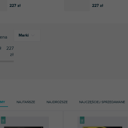
227 zł
227 zł
Marki
ena
ł
227
zł
78
Doto Design
AMY
NAJTAŃSZE
NAJDROŻSZE
NAJCZĘŚCIEJ SPRZEDAWANE