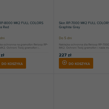
 RP-8000 MK2 FULL COLORS
Skin RP-7000 MK2 FULL COLOR
ra Red
Graphite Grey
dni
Do 5 dni
jka ochronna na gramofon Reloop RP-
Naklejka ochronna dla Reloop RP-700
K2. Ochroni Twój gramofon i...
MK2. Ochroni Twój gramofon i nada mu
 zł
227 zł
DO KOSZYKA
DO KOSZYKA