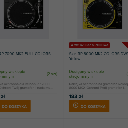
🔥 WYPRZEDAŻ SEZONOWA
 RP-7000 MK2 FULL COLORS
Skin RP-8000 MK2 COLORS DV
Yellow
pny w sklepie
Dostępny w sklepie
(
2 szt
)
(
jonarnym
stacjonarnym
jka ochronna dla Reloop RP-7000
Naklejka ochronna na gramofon Reloo
chroni Twój gramofon i nada mu...
8000 MK2. Ochroni Twój gramofon i...
 zł
183 zł
DO KOSZYKA
DO KOSZYKA