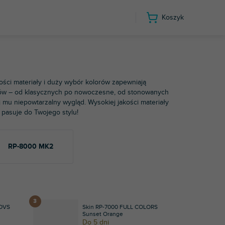
Koszyk
Reloop
kości materiały i duży wybór kolorów zapewniają
orów – od klasycznych po nowoczesne, od stonowanych
 mu niepowtarzalny wygląd. Wysokiej jakości materiały
e pasuje do Twojego stylu!
RP-8000 MK2
 DVS
Skin RP-7000 FULL COLORS
Sunset Orange
Do 5 dni