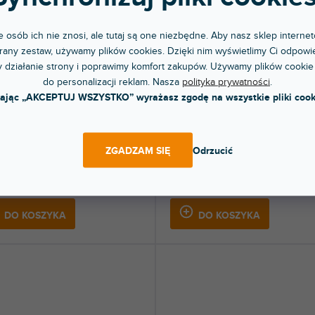
 osób ich nie znosi, ale tutaj są one niezbędne. Aby nasz sklep internet
any zestaw, używamy plików cookies. Dzięki nim wyświetlimy Ci odpowie
 działanie strony i poprawimy komfort zakupów. Używamy plików cookie
do personalizacji reklam. Nasza
polityka prywatności
.
kając „AKCEPTUJ WSZYSTKO” wyrażasz zgodę na wszystkie pliki cook
 RP-8000 MK2 FULL COLORS
Skin RP-7000 MK2 DAY & NIGHT
 Green
White
dni
Do 5 dni
ZGADZAM SIĘ
Odrzucić
jka ochronna na gramofon Reloop RP-
Naklejka ochronna dla Reloop RP-700
K2. Ochroni Twój gramofon i...
MK2. Ochroni Twój gramofon i nada mu
 zł
227 zł
DO KOSZYKA
DO KOSZYKA