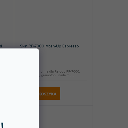
l
Skin RP-7000 Mash-Up Espresso
Do 5 dni
0
Naklejka ochronna dla Reloop RP-7000.
...
Ochroni Twój gramofon i nada mu...
227 zł
DO KOSZYKA
!