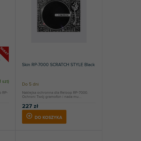
RABAT
S
Skin RP-7000 SCRATCH STYLE Black
1 szt
)
Do 5 dni
p RP-
Naklejka ochronna dla Reloop RP-7000.
Ochroni Twój gramofon i nada mu...
227 zł
DO KOSZYKA