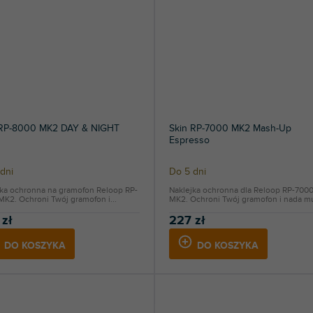
 RP-8000 MK2 DAY & NIGHT
Skin RP-7000 MK2 Mash-Up
Espresso
dni
Do 5 dni
jka ochronna na gramofon Reloop RP-
Naklejka ochronna dla Reloop RP-700
K2. Ochroni Twój gramofon i...
MK2. Ochroni Twój gramofon i nada mu
 zł
227 zł
DO KOSZYKA
DO KOSZYKA