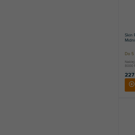
Skin
Midni
Do 5 
Nakle
8000 M
227