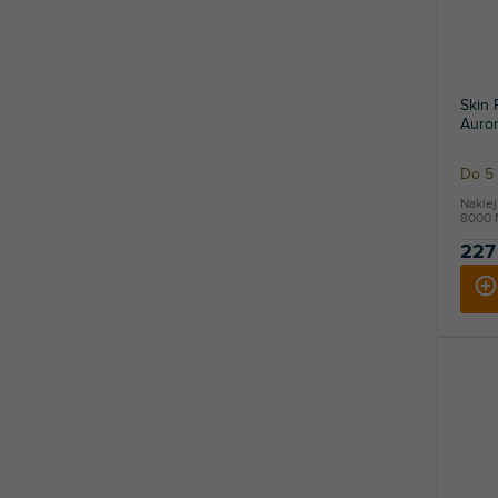
Skin
Auro
Do 5 
Nakle
8000 M
227