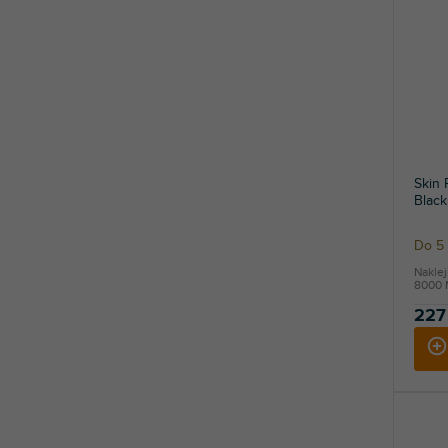
Skin
Black
Do 5 
Nakle
8000 M
227