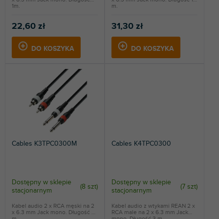
w
1m.
m.
22,60 zł
31,30 zł
DO KOSZYKA
DO KOSZYKA
Cables K3TPC0300M
Cables K4TPC0300
Dostępny w sklepie
Dostępny w sklepie
(
8 szt
)
(
7 szt
)
stacjonarnym
stacjonarnym
Kabel audio 2 x RCA męski na 2
Kabel audio z wtykami REAN 2 x
x 6.3 mm Jack mono. Długość 3
RCA male na 2 x 6.3 mm Jack
m.
mono. Długość 3 m.