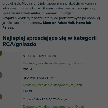
drugiej
jack.
Mogą się różnić typem złącza, jakością wykonania
lub samą długością kabla. Główne zastosowanie znajduje przy
łączeniu
urządzeń audio, mikserów lub innych
urządzeń.
Wybieraj z naszej oferty od podstawowych po wysokiej
jakości kable producentów
Monster,
Adam Hall
, Hama lub
Reloop
.
Najlepiej sprzedające się w kategorii
RCA/gniazdo
NEO d+ RTS Class B 3.0m
Dostępny w sklepie stacjonarnym
(
2 szt
)
261 zł
NEO d+ RTS Class B 1.0m
Dostępny w sklepie stacjonarnym
(
1 szt
)
173 zł
Chroma Cable RCA-6,3 TS Orange
Dostępny w sklepie stacjonarnym
(
10 szt
)