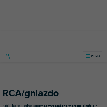
Przejść
do
treści
Kable,
RCA/gniazd
Home
Technologia
złącza i
Kable
Kable
dźwięku
adaptery
jack
RCA/gniazdo
Kable, które z jednej strony
są wyposażone w złącza cinch, a
z