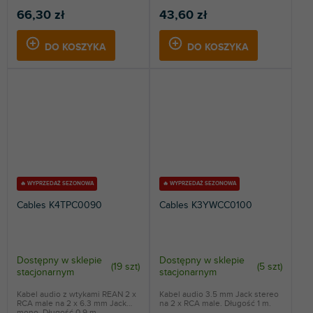
66,30 zł
43,60 zł
DO KOSZYKA
DO KOSZYKA
🔥 WYPRZEDAŻ SEZONOWA
🔥 WYPRZEDAŻ SEZONOWA
Cables K4TPC0090
Cables K3YWCC0100
Dostępny w sklepie
Dostępny w sklepie
(
19 szt
)
(
5 szt
)
stacjonarnym
stacjonarnym
Kabel audio z wtykami REAN 2 x
Kabel audio 3.5 mm Jack stereo
RCA male na 2 x 6.3 mm Jack
na 2 x RCA male. Długość 1 m.
mono. Długość 0.9 m.