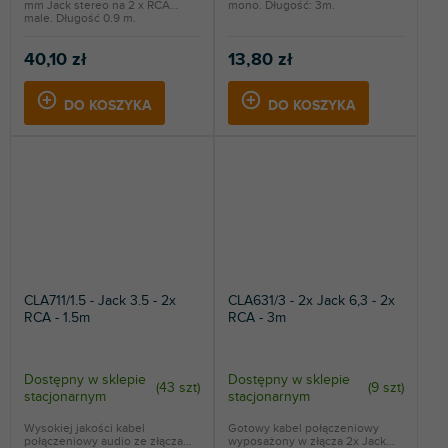
mm Jack stereo na 2 x RCA
mono. Długość: 3m.
male. Długość 0.9 m.
40,10 zł
13,80 zł
DO KOSZYKA
DO KOSZYKA
CLA711/1.5 - Jack 3.5 - 2x
CLA631/3 - 2x Jack 6,3 - 2x
RCA - 1.5m
RCA - 3m
Dostępny w sklepie
Dostępny w sklepie
(
43 szt
)
(
9 szt
)
stacjonarnym
stacjonarnym
Wysokiej jakości kabel
Gotowy kabel połączeniowy
połączeniowy audio ze złączami
wyposażony w złącza 2x Jack