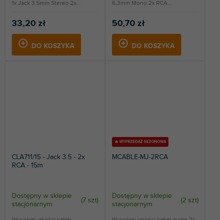
1x Jack 3.5mm Stereo 2x...
6,3mm Mono 2x RCA...
33,20 zł
50,70 zł
DO KOSZYKA
DO KOSZYKA
🔥 WYPRZEDAŻ SEZONOWA
CLA711/15 - Jack 3.5 - 2x
MCABLE-MJ-2RCA
RCA - 15m
Dostępny w sklepie
Dostępny w sklepie
(
7 szt
)
(
2 szt
)
stacjonarnym
stacjonarnym
Wysokiej jakości kabel
Wysokiej jakości kabel audio 2x