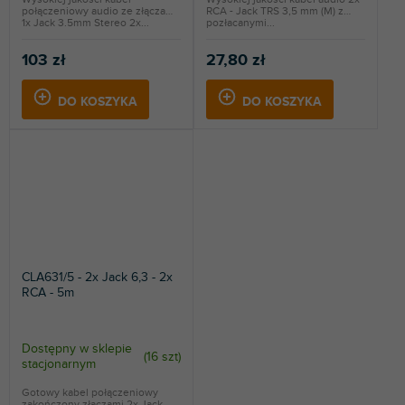
połączeniowy audio ze złączami
RCA - Jack TRS 3,5 mm (M) z
1x Jack 3.5mm Stereo 2x...
pozłacanymi...
103 zł
27,80 zł
DO KOSZYKA
DO KOSZYKA
CLA631/5 - 2x Jack 6,3 - 2x
RCA - 5m
Dostępny w sklepie
(
16 szt
)
stacjonarnym
Gotowy kabel połączeniowy
zakończony złączami 2x Jack