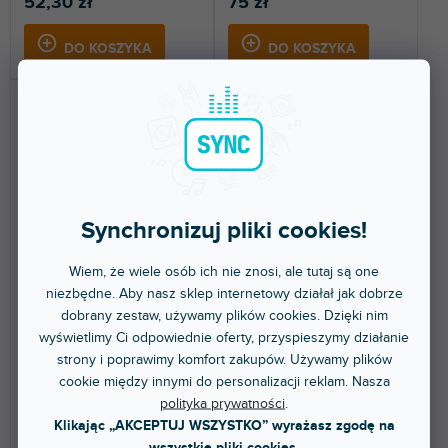
52,30 zł
75 zł
DO KOSZYKA
DO KOSZYKA
Synchronizuj pliki cookies!
🔥 WYPRZEDAŻ SEZONOWA
Wiem, że wiele osób ich nie znosi, ale tutaj są one
Cables K4YWCC0150
Cables K3YWCC0300
niezbędne. Aby nasz sklep internetowy działał jak dobrze
dobrany zestaw, używamy plików cookies. Dzięki nim
wyświetlimy Ci odpowiednie oferty, przyspieszymy działanie
Dostępny w sklepie
Dostępny w sklepie
strony i poprawimy komfort zakupów. Używamy plików
(
7 szt
)
(
7 szt
)
stacjonarnym
stacjonarnym
cookie między innymi do personalizacji reklam. Nasza
polityka prywatności
.
Kabel audio REAN 3.5 mm Jack
Kabel audio 3.5 mm Jack stereo
stereo na 2 x RCA male. Długość
na 2 x RCA male. Długość 3 m.
Klikając „AKCEPTUJ WSZYSTKO” wyrażasz zgodę na
1.5 m.
wszystkie pliki cookies.