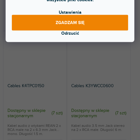
66,30 zł
22,60 zł
Ustawienia
DO KOSZYKA
DO KOSZYKA
ZGADZAM SIĘ
Odrzucić
Cables K4TPC0150
Cables K3YWCC0600
Dostępny w sklepie
Dostępny w sklepie
(
7 szt
)
(
7 szt
)
stacjonarnym
stacjonarnym
Kabel audio z wtykami REAN 2 x
Kabel audio 3.5 mm Jack stereo
RCA male na 2 x 6.3 mm Jack
na 2 x RCA male. Długość 6 m.
mono. Długość 1.5 m.