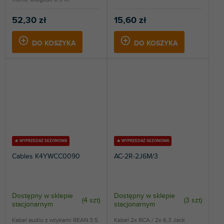
52,30 zł
15,60 zł
DO KOSZYKA
DO KOSZYKA
🔥 WYPRZEDAŻ SEZONOWA
🔥 WYPRZEDAŻ SEZONOWA
Cables K4YWCC0090
AC-2R-2J6M/3
Dostępny w sklepie
Dostępny w sklepie
(
4 szt
)
(
3 szt
)
stacjonarnym
stacjonarnym
Kabel audio z wtykami REAN 3.5
Kabel 2x RCA / 2x 6,3 Jack