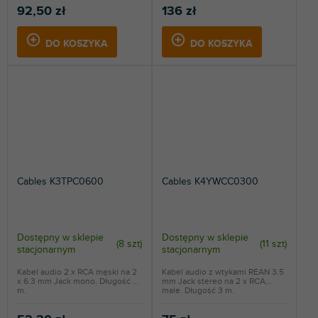
92,50 zł
136 zł
DO KOSZYKA
DO KOSZYKA
Cables K3TPC0600
Cables K4YWCC0300
Dostępny w sklepie
Dostępny w sklepie
(
8 szt
)
(
11 szt
)
stacjonarnym
stacjonarnym
Kabel audio 2 x RCA męski na 2
Kabel audio z wtykami REAN 3.5
x 6.3 mm Jack mono. Długość 6
mm Jack stereo na 2 x RCA
m.
male. Długość 3 m.