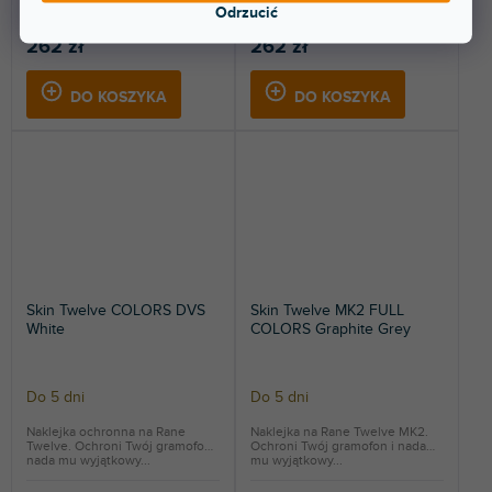
nada mu wyjątkowy...
mu wyjątkowy...
Odrzucić
262 zł
262 zł
DO KOSZYKA
DO KOSZYKA
Skin Twelve COLORS DVS
Skin Twelve MK2 FULL
White
COLORS Graphite Grey
Do 5 dni
Do 5 dni
Naklejka ochronna na Rane
Naklejka na Rane Twelve MK2.
Twelve. Ochroni Twój gramofon i
Ochroni Twój gramofon i nada
nada mu wyjątkowy...
mu wyjątkowy...