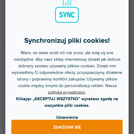
Naklejka ochronna na Rane
Naklejka na Rane Twelve MK2.
Twelve. Ochroni Twój gramofon i
Ochroni Twój gramofon i nada
nada mu wyjątkowy...
mu wyjątkowy...
262 zł
262 zł
DO KOSZYKA
DO KOSZYKA
Synchronizuj pliki cookies!
Wiem, że wiele osób ich nie znosi, ale tutaj są one
niezbędne. Aby nasz sklep internetowy działał jak dobrze
dobrany zestaw, używamy plików cookies. Dzięki nim
wyświetlimy Ci odpowiednie oferty, przyspieszymy działanie
strony i poprawimy komfort zakupów. Używamy plików
cookie między innymi do personalizacji reklam. Nasza
polityka prywatności
.
Skin Twelve FULL COLORS
Skin Twelve MK2 FULL
Graphite Grey
COLORS Army Green
Klikając „AKCEPTUJ WSZYSTKO” wyrażasz zgodę na
wszystkie pliki cookies.
Do 5 dni
Do 5 dni
Ustawienia
Naklejka ochronna na Rane
Naklejka na Rane Twelve MK2.
ZGADZAM SIĘ
Twelve. Ochroni Twój gramofon i
Ochroni Twój gramofon i nada