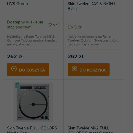
DVS Green
Skin Twelve DAY & NIGHT
o
ó
Black
d
w
u
Dostępny w sklepie
(
2 szt
)
k
stacjonarnym
Do 5 dni
t
Naklejka na Rane Twelve MK2.
Naklejka ochronna na Rane
ó
Ochroni Twój gramofon i nada
Twelve. Ochroni Twój gramofon i
w
mu wyjątkowy...
nada mu wyjątkowy...
262 zł
262 zł
DO KOSZYKA
DO KOSZYKA
Skin Twelve FULL COLORS
Skin Twelve MK2 FULL