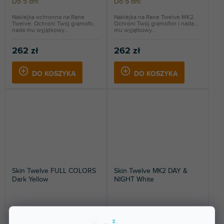
Do 5 dni
Do 5 dni
Naklejka ochronna na Rane
Naklejka na Rane Twelve MK2.
Twelve. Ochroni Twój gramofon i
Ochroni Twój gramofon i nada
nada mu wyjątkowy...
mu wyjątkowy...
262 zł
262 zł
DO KOSZYKA
DO KOSZYKA
Skin Twelve FULL COLORS
Skin Twelve MK2 DAY &
Dark Yellow
NIGHT White
Do 5 dni
Do 5 dni