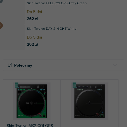
Skin Twelve FULL COLORS Army Green
Do 5 dni
262 zł
Skin Twelve DAY & NIGHT White
Do 5 dni
262 zł
S
L
o
i
Polecamy
r
s
t
t
NAJTAŃSZE
o
a
NAJDROŻSZE
w
p
a
r
NAJCZĘŚCIEJ SPRZEDAWANE
n
o
i
d
ALFABETYCZNIE
e
u
p
k
Skin Twelve MK2 COLORS
r
t