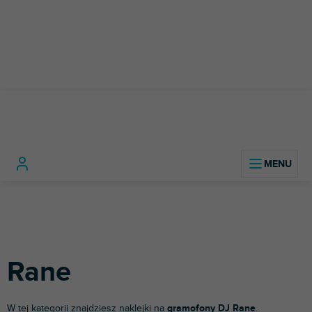
Przejść
do
treści
Sprzęt
Akcesoria
Gramofony
Ran
Home
DJ-ski
DJ-skie
Naklejki
DJ-skie
Rane
W tej kategorii znajdziesz naklejki na
gramofony DJ
Rane
.