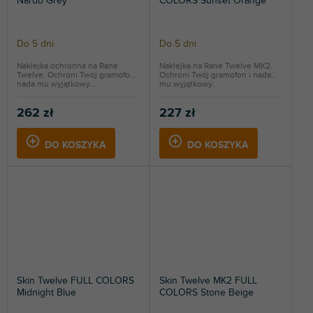
Nardo Grey
COLORS Sunset Orange
Do 5 dni
Do 5 dni
Naklejka ochronna na Rane
Naklejka na Rane Twelve MK2.
Twelve. Ochroni Twój gramofon i
Ochroni Twój gramofon i nada
nada mu wyjątkowy...
mu wyjątkowy...
262 zł
227 zł
DO KOSZYKA
DO KOSZYKA
Skin Twelve FULL COLORS
Skin Twelve MK2 FULL
Midnight Blue
COLORS Stone Beige