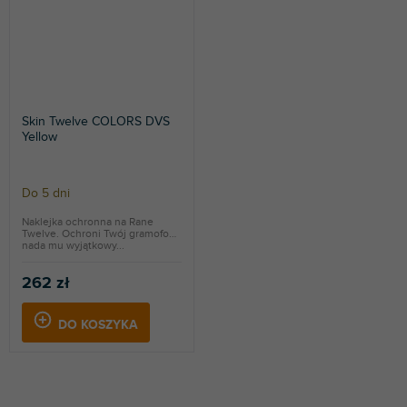
Skin Twelve COLORS DVS
Yellow
Do 5 dni
Naklejka ochronna na Rane
Twelve. Ochroni Twój gramofon i
nada mu wyjątkowy...
262 zł
DO KOSZYKA