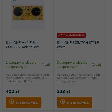
🔥 WYPRZEDAŻ SEZONOWA
Skin ONE MK2 FULL
Skin ONE SCRATCH STYLE
COLORS Dark Yellow
White
Dostępny w sklepie
Dostępny w sklepie
(
1 szt
)
(
2 szt
)
stacjonarnym
stacjonarnym
Naklejka ochronna na Rane ONE
Naklejka ochronna na Rane ONE.
MK2. Ochroni Twój kontroler i
Ochroni Twój kontroler i nada
nada mu wyjątkowy...
mu wyjątkowy...
402 zł
323 zł
DO KOSZYKA
DO KOSZYKA