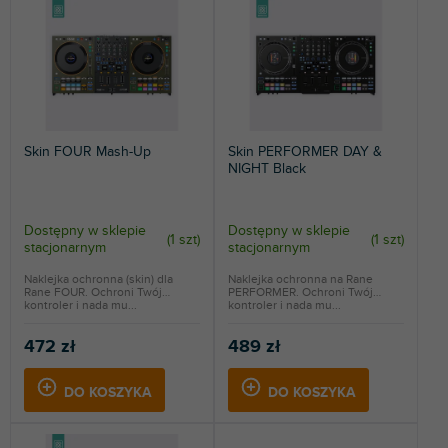
o
a
NAJDROŻSZE
w
p
a
r
NAJCZĘŚCIEJ SPRZEDAWANE
n
o
i
d
ALFABETYCZNIE
e
u
p
k
Skin FOUR Mash-Up
Skin PERFORMER DAY &
r
t
NIGHT Black
o
ó
d
w
u
Dostępny w sklepie
Dostępny w sklepie
(
1 szt
)
(
1 szt
)
k
stacjonarnym
stacjonarnym
t
Naklejka ochronna (skin) dla
Naklejka ochronna na Rane
ó
Rane FOUR. Ochroni Twój
PERFORMER. Ochroni Twój
w
kontroler i nada mu...
kontroler i nada mu...
472 zł
489 zł
DO KOSZYKA
DO KOSZYKA