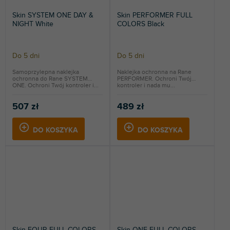
Skin SYSTEM ONE DAY &
Skin PERFORMER FULL
NIGHT White
COLORS Black
Do 5 dni
Do 5 dni
Samoprzylepna naklejka
Naklejka ochronna na Rane
ochronna do Rane SYSTEM
PERFORMER. Ochroni Twój
ONE. Ochroni Twój kontroler i...
kontroler i nada mu...
507 zł
489 zł
DO KOSZYKA
DO KOSZYKA
Skin FOUR FULL COLORS
Skin ONE FULL COLORS