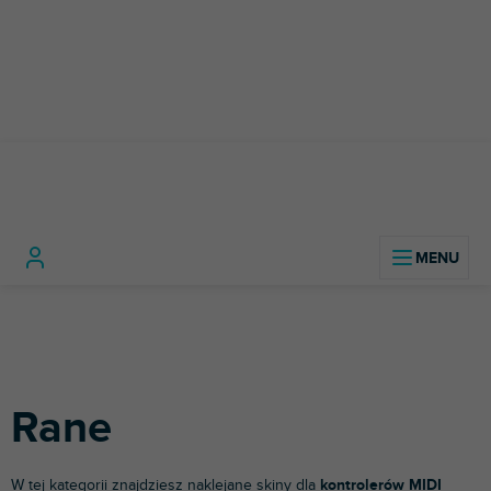
Przejść
do
treści
Sprzęt
Akcesoria
Kontrolery
Ran
Home
DJ-ski
DJ-skie
Naklejki
DJ-skie
Rane
W tej kategorii znajdziesz naklejane skiny dla
kontrolerów MIDI