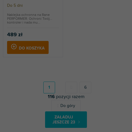
Do 5 dni
Naklejka ochronna na Rane
PERFORMER. Ochroni Twój
kontroler i nada mu...
489 zł
DO KOSZYKA
P
a
g
1
6
i
116
pozycji razem
n
a
K
Do góry
c
o
j
n
a
ZAŁADUJ
t
JESZCZE 23
r
o