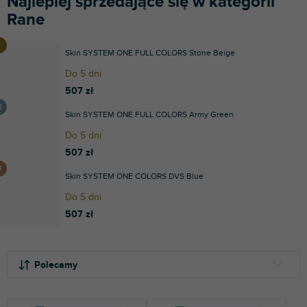
Najlepiej sprzedające się w kategorii
Rane
Skin SYSTEM ONE FULL COLORS Stone Beige
Do 5 dni
507 zł
Skin SYSTEM ONE FULL COLORS Army Green
Do 5 dni
507 zł
Skin SYSTEM ONE COLORS DVS Blue
Do 5 dni
507 zł
S
L
o
i
Polecamy
r
s
t
t
NAJTAŃSZE