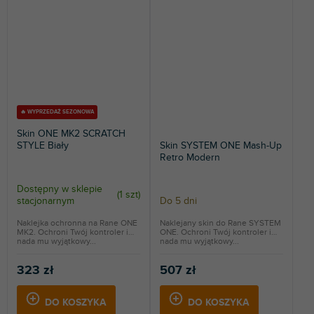
🔥 WYPRZEDAŻ SEZONOWA
Skin ONE MK2 SCRATCH
STYLE Biały
Skin SYSTEM ONE Mash-Up
Retro Modern
Dostępny w sklepie
(
1 szt
)
stacjonarnym
Do 5 dni
Naklejka ochronna na Rane ONE
Naklejany skin do Rane SYSTEM
MK2. Ochroni Twój kontroler i
ONE. Ochroni Twój kontroler i
nada mu wyjątkowy...
nada mu wyjątkowy...
323 zł
507 zł
DO KOSZYKA
DO KOSZYKA