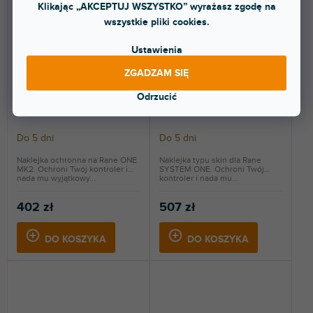
Klikając „AKCEPTUJ WSZYSTKO” wyrażasz zgodę na
wszystkie pliki cookies.
Ustawienia
ZGADZAM SIĘ
Skin ONE MK2 Mash-Up
Skin SYSTEM ONE FULL
Espresso
COLORS Nardo Grey
Odrzucić
Do 5 dni
Do 5 dni
Naklejka ochronna na Rane ONE
Naklejka typu skin dla Rane
MK2. Ochroni Twój kontroler i
SYSTEM ONE. Ochroni Twój
nada mu wyjątkowy...
kontroler i nada mu...
402 zł
507 zł
DO KOSZYKA
DO KOSZYKA