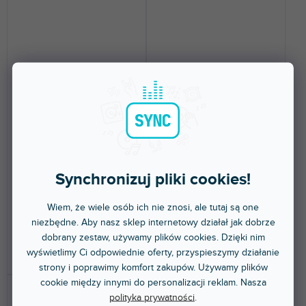
Skin FOUR DAY & NIGHT
Skin ONE DAY & NIGHT
Black
White
Do 5 dni
Do 5 dni
Synchronizuj pliki cookies!
Naklejka ochronna (skin) dla
Naklejka ochronna na Rane ONE.
Rane FOUR. Ochroni Twój
Ochroni Twój kontroler i nada
kontroler i nada mu...
mu wyjątkowy...
Wiem, że wiele osób ich nie znosi, ale tutaj są one
472 zł
402 zł
niezbędne. Aby nasz sklep internetowy działał jak dobrze
dobrany zestaw, używamy plików cookies. Dzięki nim
wyświetlimy Ci odpowiednie oferty, przyspieszymy działanie
DO KOSZYKA
DO KOSZYKA
strony i poprawimy komfort zakupów. Używamy plików
cookie między innymi do personalizacji reklam. Nasza
polityka prywatności
.