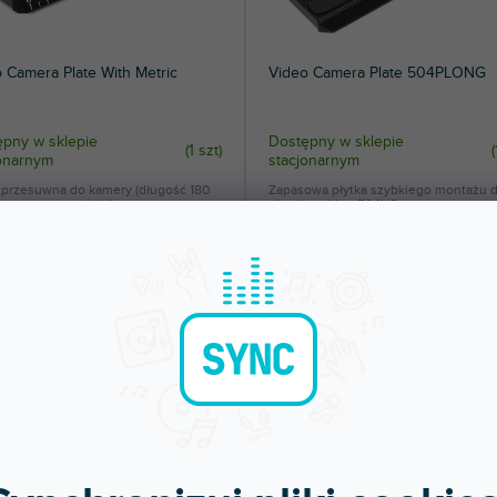
 Camera Plate With Metric
Video Camera Plate 504PLONG
pny w sklepie
Dostępny w sklepie
(
1 szt
)
(
jonarnym
stacjonarnym
a przesuwna do kamery (długość 180
Zapasowa płytka szybkiego montażu 
 metryczną podziałką.
głowicy wideo 504HD.
zł
220 zł
DO KOSZYKA
DO KOSZYKA