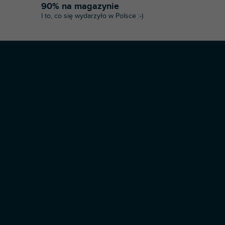
90% na magazynie
I to, co się wydarzyło w Polsce :-)
Opracował Shoptet Premium