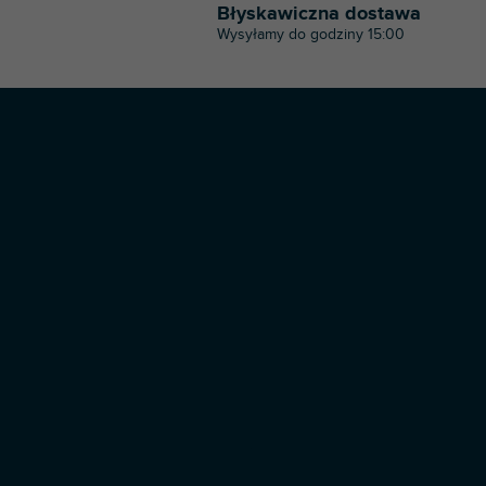
Błyskawiczna dostawa
Wysyłamy do godziny 15:00
S
t
o
p
k
a
Copyright 2026
Profi-dj
. Wszystkie prawa zastrzeżone.