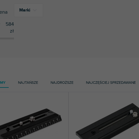
Marki
ena
ł
584
zł
9
Manfrotto
AMY
NAJTAŃSZE
NAJDROŻSZE
NAJCZĘŚCIEJ SPRZEDAWANE