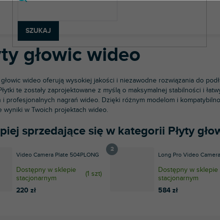
rzęt fotograficzny i wideo
Statywy
Statywy i głowice wideo
Akc
SZUKAJ
yty głowic wideo
o głowic wideo oferują wysokiej jakości i niezawodne rozwiązania do pod
Płytki te zostały zaprojektowane z myślą o maksymalnej stabilności i łat
 i profesjonalnych nagrań wideo. Dzięki różnym modelom i kompatybilnoś
e wyniki w Twoich projektach wideo.
piej sprzedające się w kategorii Płyty gło
Video Camera Plate 504PLONG
Long Pro Video Camera
Dostępny w sklepie
Dostępny w sklepie
(
1 szt
)
stacjonarnym
stacjonarnym
220 zł
584 zł