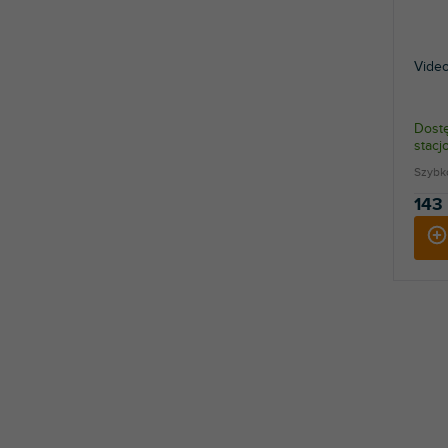
Video
Dostę
stac
Szybk
143 