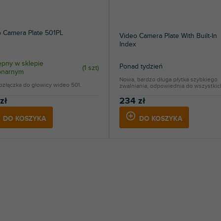
 Camera Plate 501PL
Video Camera Plate With Built-In
Index
pny w sklepie
Ponad tydzień
(
1 szt
)
jonarnym
Nowa, bardzo długa płytka szybkiego
ozłączka do głowicy wideo 501.
zwalniania, odpowiednia do wszystkich
zł
234 zł
DO KOSZYKA
DO KOSZYKA
K
o
n
t