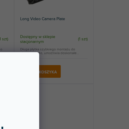
Long Video Camera Plate
Dostępny w sklepie
1 szt
)
(
1 szt
)
stacjonarnym
do
Długa płytka szybkiego montażu do
głowicy wideo, umożliwia doskonałe...
406 zł
DO KOSZYKA