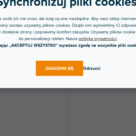
Synchronizuj pliki cookies
 osób ich nie znosi, ale tutaj są one niezbędne. Aby nasz sklep internet
 Camera Plate (180 mm long)
Long Pro Video Camera Plate
any zestaw, używamy plików cookies. Dzięki nim wyświetlimy Ci odpowie
 działanie strony i poprawimy komfort zakupów. Używamy plików cookie
do personalizacji reklam. Nasza
polityka prywatności
.
pny w sklepie
Dostępny w sklepie
(
1 szt
)
(
kając „AKCEPTUJ WSZYSTKO” wyrażasz zgodę na wszystkie pliki cook
jonarnym
stacjonarnym
nna płytka szybkiego mocowania do
Płytka przesuwna do kamery (długość 
 wideo, wykonana ze stopu...
mm) z podziałką metryczną,...
 zł
584 zł
ZGADZAM SIĘ
Odrzucić
DO KOSZYKA
DO KOSZYKA