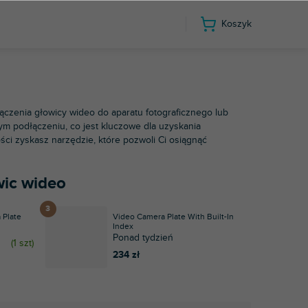
Koszyk
esoria
Płyty głowic wideo
łączenia głowicy wideo do aparatu fotograficznego lub
wym podłączeniu, co jest kluczowe dla uzyskania
ci zyskasz narzędzie, które pozwoli Ci osiągnąć
wic wideo
 Plate
Video Camera Plate With Built-In
Index
Ponad tydzień
(
1 szt
)
234 zł