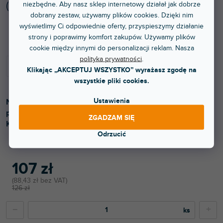
(
2 szt
)
niezbędne. Aby nasz sklep internetowy działał jak dobrze
dobrany zestaw, używamy plików cookies. Dzięki nim
Dostępny w sklepie stacjonarnym
wyświetlimy Ci odpowiednie oferty, przyspieszymy działanie
strony i poprawimy komfort zakupów. Używamy plików
cookie między innymi do personalizacji reklam. Nasza
polityka prywatności
.
Klikając „AKCEPTUJ WSZYSTKO” wyrażasz zgodę na
wszystkie pliki cookies.
Ustawienia
NTH-Cable to wysokiej jakości, elastyczny kabel
przeznaczony do użytku ze słuchawkami RØDE NTH-100.
ZGADZAM SIĘ
Kolor niebieski.
Odrzucić
107 zł
88,43 zł bez VAT
126 zł
−
+