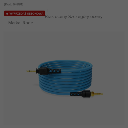
Kod:
64891
🔥 WYPRZEDAŻ SEZONOWA
Średnia
Brak oceny
Szczegóły oceny
ocena
Marka:
Rode
produktu
wynosi
0,0
na
5
gwiazdek.