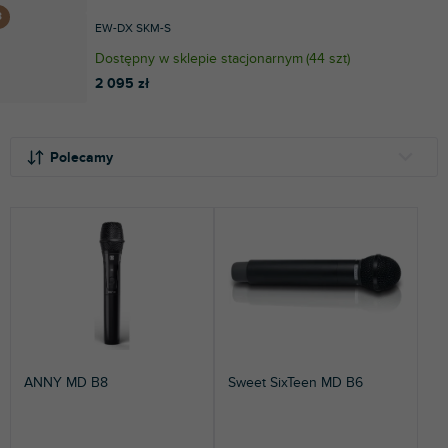
EW-DX SKM-S
Dostępny w sklepie stacjonarnym
(
44 szt
)
2 095 zł
S
L
o
i
Polecamy
r
s
t
t
NAJTAŃSZE
o
a
NAJDROŻSZE
w
p
a
r
NAJCZĘŚCIEJ SPRZEDAWANE
n
o
i
d
ALFABETYCZNIE
e
u
p
k
r
t
ANNY MD B8
Sweet SixTeen MD B6
o
ó
d
w
u