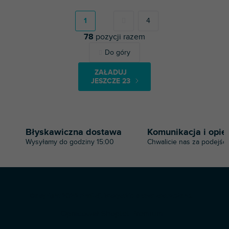
P
a
g
1
4
i
78
pozycji razem
n
a
K
Do góry
c
o
j
n
a
ZAŁADUJ
t
JESZCZE 23
r
o
l
k
i
Błyskawiczna dostawa
Komunikacja i opie
l
Wysyłamy do godziny 15:00
Chwalicie nas za podejści
i
s
t
y
S
Copyright 2026
Profi-dj
. Wszystkie prawa zastrzeżone.
t
Opracował Shoptet Premium
o
p