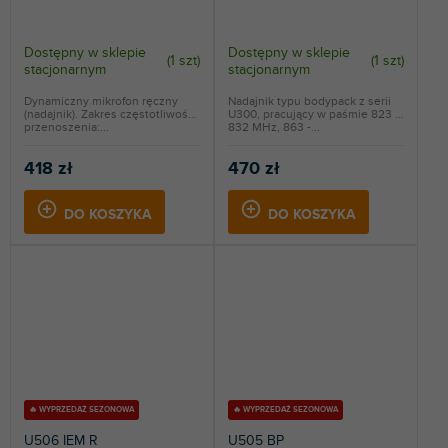
Dostępny w sklepie
Dostępny w sklepie
(
1 szt
)
(
1 szt
)
stacjonarnym
stacjonarnym
Dynamiczny mikrofon ręczny
Nadajnik typu bodypack z serii
(nadajnik). Zakres częstotliwości
U300, pracujący w paśmie 823 -
przenoszenia:...
832 MHz, 863 -...
418 zł
470 zł
DO KOSZYKA
DO KOSZYKA
🔥 WYPRZEDAŻ SEZONOWA
🔥 WYPRZEDAŻ SEZONOWA
U506 IEM R
U505 BP