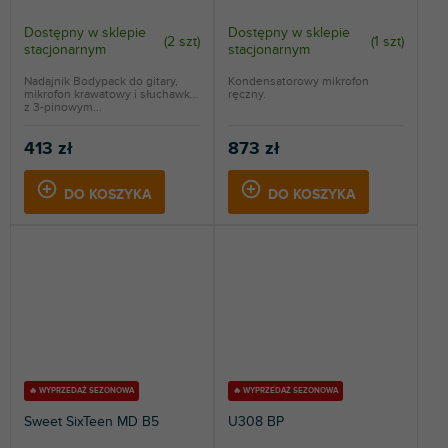
Dostępny w sklepie
Dostępny w sklepie
(
2 szt
)
(
1 szt
)
stacjonarnym
stacjonarnym
Nadajnik Bodypack do gitary,
Kondensatorowy mikrofon
mikrofon krawatowy i słuchawki
ręczny.
z 3-pinowym...
413 zł
873 zł
DO KOSZYKA
DO KOSZYKA
🔥 WYPRZEDAŻ SEZONOWA
🔥 WYPRZEDAŻ SEZONOWA
Sweet SixTeen MD B5
U308 BP