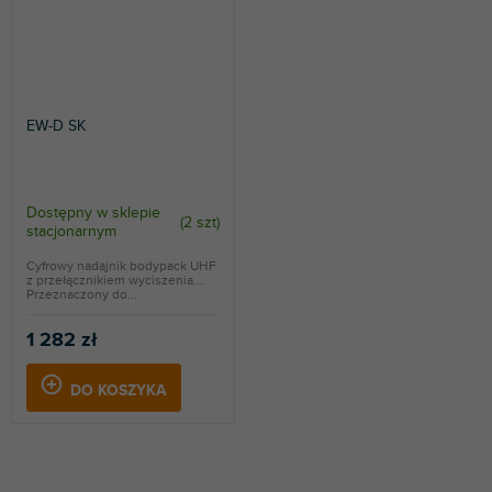
EW-D SK
Dostępny w sklepie
(
2 szt
)
stacjonarnym
Cyfrowy nadajnik bodypack UHF
z przełącznikiem wyciszenia.
Przeznaczony do...
1 282 zł
DO KOSZYKA