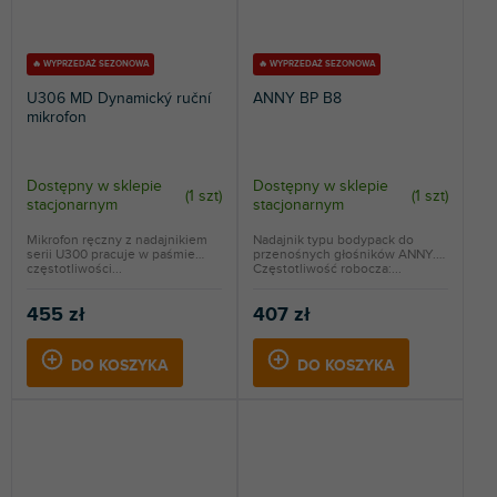
🔥 WYPRZEDAŻ SEZONOWA
🔥 WYPRZEDAŻ SEZONOWA
U306 MD Dynamický ruční
ANNY BP B8
mikrofon
Dostępny w sklepie
Dostępny w sklepie
(
1 szt
)
(
1 szt
)
stacjonarnym
stacjonarnym
Mikrofon ręczny z nadajnikiem
Nadajnik typu bodypack do
serii U300 pracuje w paśmie
przenośnych głośników ANNY.
częstotliwości...
Częstotliwość robocza:...
455 zł
407 zł
DO KOSZYKA
DO KOSZYKA