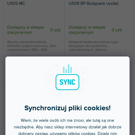
U505 MC
U508 BP Bodypack vysílač
Dostępny w sklepie
Dostępny w sklepie
(
1 szt
)
(
1 szt
)
stacjonarnym
stacjonarnym
Ręczny bezprzewodowy
Nadajnik bezprzewodowy typu
mikrofon pojemnościowy. Zakres
bodypack do systemów
częstotliwości 584 - 608...
mikrofonowych. Zakres...
818 zł
733 zł
DO KOSZYKA
DO KOSZYKA
Synchronizuj pliki cookies!
Wiem, że wiele osób ich nie znosi, ale tutaj są one
niezbędne. Aby nasz sklep internetowy działał jak dobrze
dobrany zestaw, używamy plików cookies. Dzięki nim