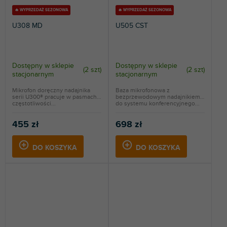
🔥 WYPRZEDAŻ SEZONOWA
🔥 WYPRZEDAŻ SEZONOWA
U308 MD
U505 CST
Dostępny w sklepie
Dostępny w sklepie
(
2 szt
)
(
2 szt
)
stacjonarnym
stacjonarnym
Mikrofon doręczny nadajnika
Baza mikrofonowa z
serii U300® pracuje w pasmach
bezprzewodowym nadajnikiem
częstotliwości...
do systemu konferencyjnego...
455 zł
698 zł
DO KOSZYKA
DO KOSZYKA