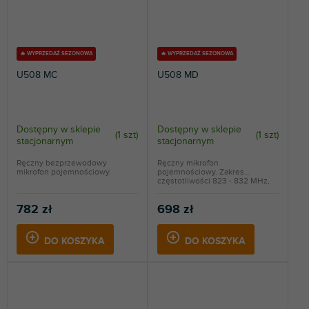
🔥 WYPRZEDAŻ SEZONOWA
🔥 WYPRZEDAŻ SEZONOWA
U508 MC
U508 MD
Dostępny w sklepie
Dostępny w sklepie
(
1 szt
)
(
1 szt
)
stacjonarnym
stacjonarnym
Ręczny bezprzewodowy
Ręczny mikrofon
mikrofon pojemnościowy.
pojemnościowy. Zakres
częstotliwości 823 - 832 MHz,
863 - 865...
782 zł
698 zł
DO KOSZYKA
DO KOSZYKA