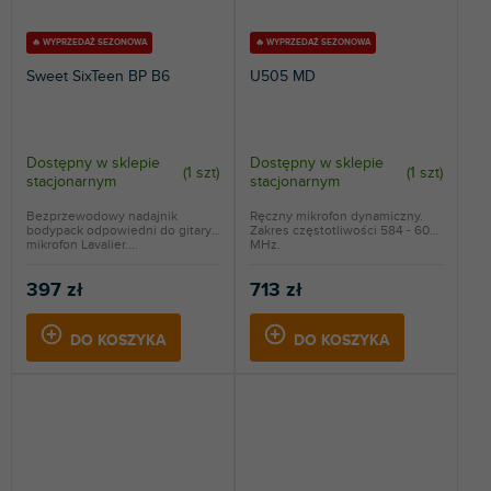
🔥 WYPRZEDAŻ SEZONOWA
🔥 WYPRZEDAŻ SEZONOWA
Sweet SixTeen BP B6
U505 MD
Dostępny w sklepie
Dostępny w sklepie
(
1 szt
)
(
1 szt
)
stacjonarnym
stacjonarnym
Bezprzewodowy nadajnik
Ręczny mikrofon dynamiczny.
bodypack odpowiedni do gitary,
Zakres częstotliwości 584 - 608
mikrofon Lavalier....
MHz.
397 zł
713 zł
DO KOSZYKA
DO KOSZYKA