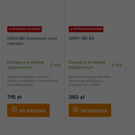
🔥 WYPRZEDAŻ SEZONOWA
🔥 WYPRZEDAŻ SEZONOWA
U506 MD Dynamický ruční
ANNY MD B5
mikrofon
Dostępny w sklepie
Dostępny w sklepie
(
1 szt
)
(
1 szt
)
stacjonarnym
stacjonarnym
Bezprzewodowy mikrofon
Bezprzewodowy mikrofon
ręczny (nadajnik) z dynamiczną
ręczny do głośników
charakterystyką...
przenośnych ANNY.
Częstotliwość...
715 zł
393 zł
DO KOSZYKA
DO KOSZYKA