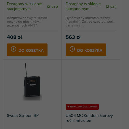
k
Dostępny w sklepie
Dostępny w sklepie
(
2 szt
)
(
2 szt
)
stacjonarnym
stacjonarnym
t
ó
Bezprzewodowy mikrofon
Dynamiczny mikrofon ręczny
ręczny do głośników
(nadajnik). Zakres częstotliwości
w
przenośnych ANNY.
transmisji:...
Częstotliwość...
408 zł
563 zł
DO KOSZYKA
DO KOSZYKA
🔥 WYPRZEDAŻ SEZONOWA
Sweet SixTeen BP
U506 MC Kondenzátorový
ruční mikrofon