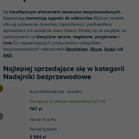
Są
nieodłącznym elementem zestawów bezprzewodowych.
Zapewniają
transmisję sygnału do odbiornika.
Wyższe modele
oferują ustawienie dowolnej częstotliwości, podświetlany
wyświetlacz lub wskaźnik stanu baterii. Dzielą się ze względu na
zastosowanie na
klasyczne ręczne, nagłowne, przypinane i
inne.
Do najważniejszych producentów nadajników
bezprzewodowych należą marki
Sennheiser
,
Shure
,
Audix
lub
AKG
.
Najlepiej sprzedające się w kategorii
Nadajniki bezprzewodowe
BLX2/SM58 H8E 518 - 542 MHz
Dostępny w sklepie stacjonarnym
(
1 szt
)
797 zł
EW-DX TS 5-Pin
Ponad tydzień
3 564 zł