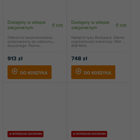
Dostępny w sklepie
Dostępny w sklepie
(
1 szt
)
(
1 szt
)
stacjonarnym
stacjonarnym
Odbiornik bezprzewodowy
Nadajnik typu Bodypack. Zakres
przeznaczony do odsłuchu
częstotliwości transmisji: 584 -
dousznego. Pasmo...
608 MHz.
913 zł
748 zł
DO KOSZYKA
DO KOSZYKA
🔥 WYPRZEDAŻ SEZONOWA
🔥 WYPRZEDAŻ SEZONOWA