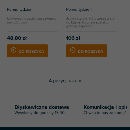
Ponad tydzień
Ponad tydzień
Uniwersalny zacisk sprężynowy
Stolny statyw, który zmieści się
mikrofonowy.
do każdej torby na aparat,
gotowy zapewnić...
48,80 zł
106 zł
DO KOSZYKA
DO KOSZYKA
4
pozycji razem
K
o
n
t
r
Błyskawiczna dostawa
Komunikacja i opie
o
Wysyłamy do godziny 15:00
Chwalicie nas za podejści
l
k
i