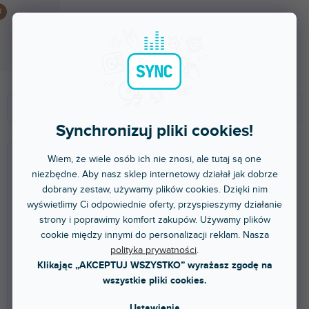
Microphone Clip Universal Spring
Ponad tydzień
48,80 zł
S
L
o
i
Polecamy
r
s
Synchronizuj pliki cookies!
t
t
NAJTAŃSZE
o
a
Wiem, że wiele osób ich nie znosi, ale tutaj są one
NAJDROŻSZE
w
p
niezbędne. Aby nasz sklep internetowy działał jak dobrze
a
r
NAJCZĘŚCIEJ SPRZEDAWANE
dobrany zestaw, używamy plików cookies. Dzięki nim
n
o
wyświetlimy Ci odpowiednie oferty, przyspieszymy działanie
i
d
ALFABETYCZNIE
strony i poprawimy komfort zakupów. Używamy plików
e
u
cookie między innymi do personalizacji reklam. Nasza
p
k
polityka prywatności
.
r
t
🔥 WYPRZEDAŻ SEZONOWA
Klikając „AKCEPTUJ WSZYSTKO” wyrażasz zgodę na
o
ó
VS TRIPOD 01 B
Table Top Tripod, 1/4
wszystkie pliki cookies.
d
w
u
Ustawienia