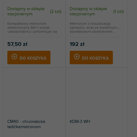
Dostępny w sklepie
Dostępny w sklepie
(
2 szt
)
(
1 szt
)
stacjonarnym
stacjonarnym
Kompaktowy metronom
Metronom z wizualizacją
elektroniczny MA-1 został
zamachu, wraz ze świetlnym i
udoskonalony i prezentuje się
dźwiękowym określeniem...
w...
57,50 zł
192 zł
DO KOSZYKA
DO KOSZYKA
CM40 - chromatická
KDM-3 WH
ladička/metronom