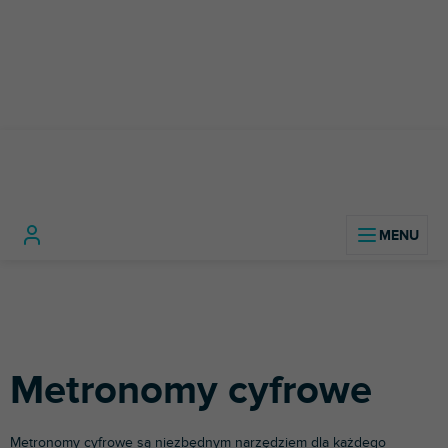
Przejść
do
treści
Instrumenty
Gitary
Metronomy
Home
muzyczne
basowe
Metronomy
cyfrowe
Metronomy cyfrowe
Metronomy cyfrowe są niezbędnym narzędziem dla każdego