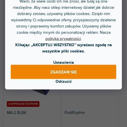
Wiem, że wiele osób ich nie znosi, ale tutaj są one
t
Dostępny w sklepie
Dostępny w sklepie
(
2 szt
)
(
2 szt
)
niezbędne. Aby nasz sklep internetowy działał jak dobrze
stacjonarnym
stacjonarnym
ó
dobrany zestaw, używamy plików cookies. Dzięki nim
w
Kompaktowy metronom
Metronom. Tempo można
wyświetlimy Ci odpowiednie oferty, przyspieszymy działanie
elektroniczny MA-1 został
ustawiać w zakresie 30 - 252
udoskonalony i prezentuje się
bpm. Zakres kalibracji...
strony i poprawimy komfort zakupów. Używamy plików
w...
cookie między innymi do personalizacji reklam. Nasza
57,50 zł
211 zł
polityka prywatności
.
Klikając „AKCEPTUJ WSZYSTKO” wyrażasz zgodę na
DO KOSZYKA
DO KOSZYKA
wszystkie pliki cookies.
Ustawienia
ZGADZAM SIĘ
Odrzucić
🔥 WYPRZEDAŻ SEZONOWA
MA-2 BLBK
PuttRhythm