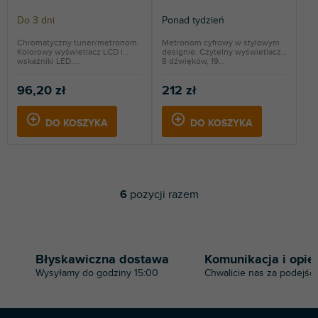
Do 3 dni
Ponad tydzień
Chromatyczny tuner/metronom.
Metronom cyfrowy w stylowym
Kolorowy wyświetlacz LCD i
designie. Czytelny wyświetlacz,
wskaźniki LED....
8 dźwięków, 19...
96,20 zł
212 zł
DO KOSZYKA
DO KOSZYKA
6
pozycji razem
K
o
n
t
r
Błyskawiczna dostawa
Komunikacja i opie
o
Wysyłamy do godziny 15:00
Chwalicie nas za podejści
l
k
i