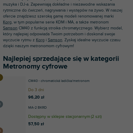
muzyka i DJ-a. Zapewniają dokładne i niezawodne wskazania
rytmiczne do ćwiczeń, nagrywania i występów na żywo. W naszej
ofercie znajdziesz szeroką gamę modeli renomowanej marki
Korg
, w tym popularne serie KDM i MA, a także metronom
Samson
CM40 z funkcją stroika chromatycznego. Wybierz model,
który najlepiej odpowiada Twoim potrzebom i doskonal swoje
wyczucie rytmu z
Korg
i
Samson
. Zyskaj idealne wyczucie czasu
dzięki naszym metronomom cyfrowym!
Najlepiej sprzedające się w kategorii
Metronomy cyfrowe
CM40 - chromatická ladička/metronom
Do 3 dni
96,20 zł
MA-2 BKRD
Dostępny w sklepie stacjonarnym
(
2 szt
)
57,50 zł