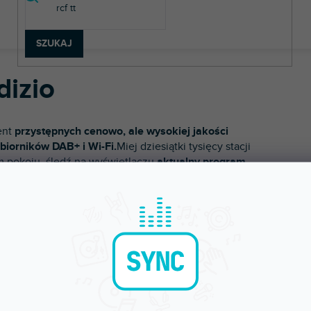
SZUKAJ
dizio
ent
przystępnych cenowo, ale wysokiej jakości
biorników DAB+ i Wi-Fi.
Miej dziesiątki tysięcy stacji
 pokoju, śledź na wyświetlaczu
aktualny program
gnozę pogody
. Świetne produkty do Twojego domu,
że jako prezent dla seniorów.
leziono towarów marki
Audizio
...