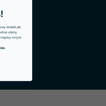
!
owy działał jak
dnie oferty,
 między innymi
ies.
Opracował Shoptet Premium