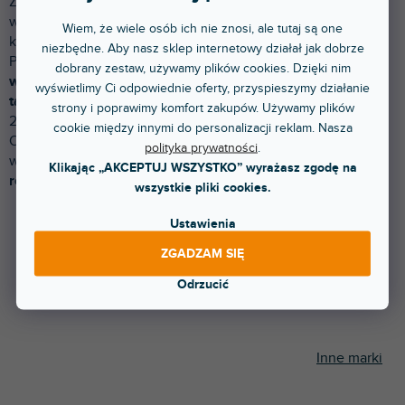
Założona w 1980 roku. Alesis to firma produkująca
wysokiej klasy instrumenty muzyczne o tradycyjnej
Wiem, że wiele osób ich nie znosi, ale tutaj są one
konstrukcji, jak i te pełne najnowszych technologii.
niezbędne. Aby nasz sklep internetowy działał jak dobrze
Przełomowym rokiem dla firmy był rok 1991, kiedy
dobrany zestaw, używamy plików cookies. Dzięki nim
wprowadzili swój pierwszy magnetofon, na który w
wyświetlimy Ci odpowiednie oferty, przyspieszymy działanie
tamtym czasie naprawdę każdy mógł sobie pozwolić.
W
strony i poprawimy komfort zakupów. Używamy plików
2001 roku firma pozyskała pod swoje skrzydła Jacka
cookie między innymi do personalizacji reklam. Nasza
O'Donnella, który wniósł do firmy kolejne doświadczenia i
polityka prywatności
.
wartości dla muzyków. Obecnie firma stoi
Alesis na czele
Klikając „AKCEPTUJ WSZYSTKO” wyrażasz zgodę na
rozwoju cyfrowych instrumentów muzycznych.
wszystkie pliki cookies.
Ustawienia
ZGADZAM SIĘ
Odrzucić
Inne marki