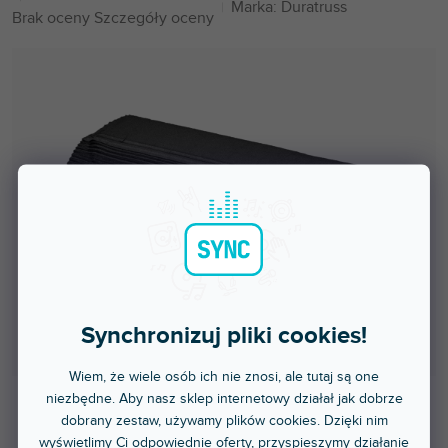
Marka:
Duratruss
Średnia
Brak oceny
Szczegóły oceny
ocena
produktu
wynosi
0,0
na
5
gwiazdek.
Synchronizuj pliki cookies!
Wiem, że wiele osób ich nie znosi, ale tutaj są one
niezbędne. Aby nasz sklep internetowy działał jak dobrze
dobrany zestaw, używamy plików cookies. Dzięki nim
Do 5 dni
wyświetlimy Ci odpowiednie oferty, przyspieszymy działanie