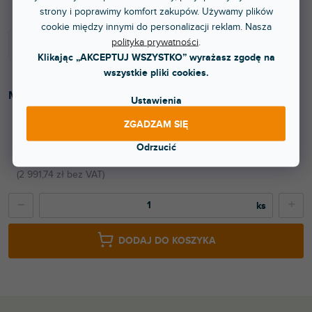
strony i poprawimy komfort zakupów. Używamy plików
cookie między innymi do personalizacji reklam. Nasza
polityka prywatności
.
Klikając „AKCEPTUJ WSZYSTKO” wyrażasz zgodę na
wszystkie pliki cookies.
Molton w rolce. Kolor czarny.
Ustawienia
ZGADZAM SIĘ
Odrzucić
3 620 zł
2 991,74 zł bez VAT
−
+
DODAJ DO KOSZYKA