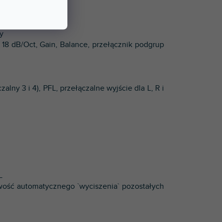
y
 18 dB/Oct, Gain, Balance, przełącznik podgrup
alny 3 i 4), PFL, przełączalne wyjście dla L, R i
L
wość automatycznego `wyciszenia` pozostałych