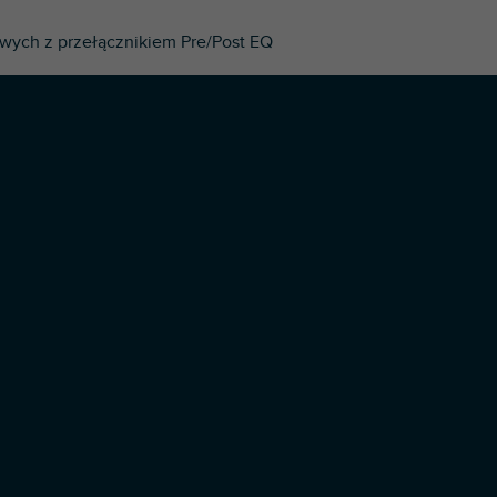
owych z przełącznikiem Pre/Post EQ
Opracował Shoptet Premium