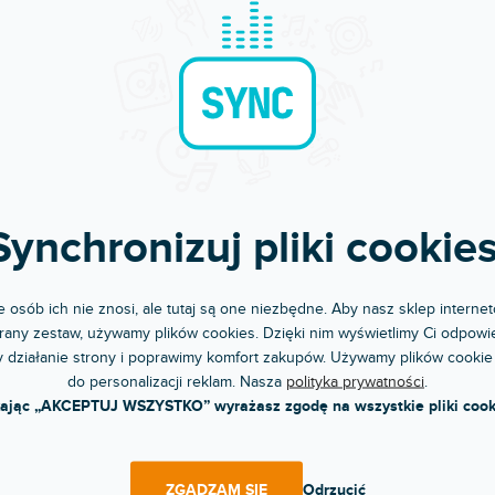
Błyskawiczna dostawa
Komunikacja i opi
Wysyłamy do godziny 15:00
Chwalicie nas za podejśc
OPIS
OCENA
Synchronizuj pliki cookies
esamowitym sukcesie serii analogowych konsolet mikserskich
pcę, LX7ii, które są lepsze zarówno pod względem dźwięku, jak
 osób ich nie znosi, ale tutaj są one niezbędne. Aby nasz sklep internet
gółów. Ich design teraz bazuje na popularnych konsolach serii 
any zestaw, używamy plików cookies. Dzięki nim wyświetlimy Ci odpowie
 zawierają bardzo wysokiej jakości nisko szumowe
przedwzmac
 działanie strony i poprawimy komfort zakupów. Używamy plików cookie
. Dzięki temu i wielu innym cechom są to profesjonalne k
do personalizacji reklam. Nasza
polityka prywatności
.
zystać w klubach muzycznych i barach, w salach prób, podc
kając „AKCEPTUJ WSZYSTKO” wyrażasz zgodę na wszystkie pliki cook
ach, salach wykładowych i salach konferencyjnych.
techniczne:
ZGADZAM SIĘ
Odrzucić