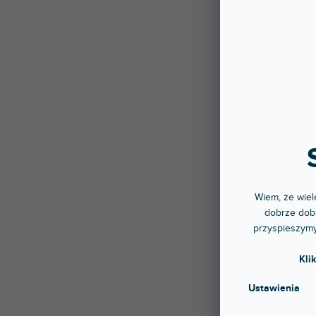
Po ni
nastę
Wiem, że wiele
szcze
dobrze dobr
także
przyspieszymy
marki
wykor
Kli
teatr
Ustawienia
Dane 