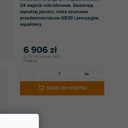
24 wejścia mikrofonowe. Zawierają
wysokiej jakości, nisko szumowe
przedwzmacniacze GB30 i precyzyjne
equalizery.
6 906 zł
5 707,44 zł bez VAT
7 518 zł
−
+
DODAJ DO KOSZYKA