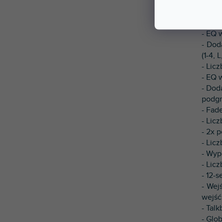
- Kons
- Lic
- EQ 
- Dod
(1-4, 
- Licz
- EQ 
- Dod
podg
- Fad
- Licz
- 2x 
- Licz
- Wyp
- Lic
- 12-
- Wej
wejść
- Tal
- Glo