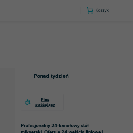
Koszyk
Ponad tydzień
Profesjonalny 24-kanałowy stół
mikserski. Oferuje 24 wejścia liniowe i