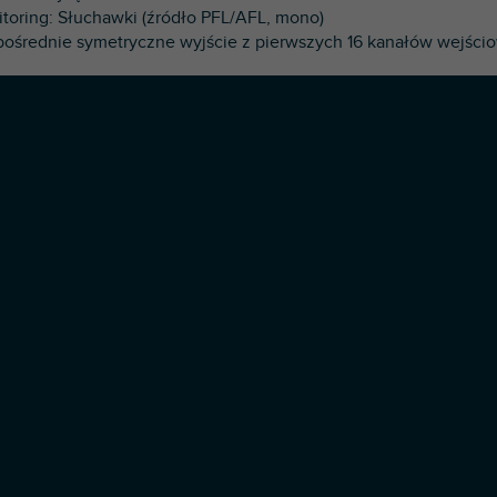
itoring: Słuchawki (źródło PFL/AFL, mono)
pośrednie symetryczne wyjście z pierwszych 16 kanałów wejści