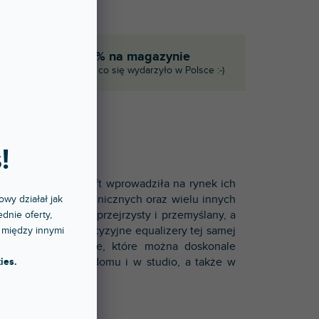
eka
90% na magazynie
ie
I to, co się wydarzyło w Polsce :-)
!
LX7
firma Soundcraft wprowadziła na rynek ich
 i specyfikacji technicznych oraz wielu innych
owy działał jak
MH4, jest bardziej przejrzysty i przemyślany, a
dnie oferty,
niacze GB30
i precyzyjne equalizery tej samej
 między innymi
onsolety mikserskie, które można doskonale
zas nagrywania w domu i w studio, a także w
ies.