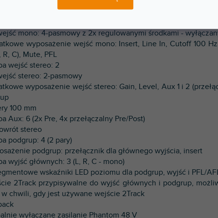
oleta mikserska - Seria Live
zba kanałów: 24
wejść mono: 4-pasmowy z 2x regulowanymi środkami - wyłączan
atkowe wyposażenie wejść mono: Insert, Line In, Cutoff 100 Hz
L, R, C), Mute, PFL
ba wejść stereo: 2
wejść stereo: 2-pasmowy
atkowe wyposażenie wejść stereo: Gain, Level, Aux 1 i 2 (przełącz
rup
ery 100 mm
ba Aux: 6 (2x Pre, 4x przełączalny Pre/Post)
powrót stereo
ba podgrup: 4 (2 pary)
osażenie podgrup: przełącznik dla głównego wyjścia, insert
zba wyjść głównych: 3 (L, R, C - mono)
segmentowe wskaźniki LED poziomu dla podgrup, wyjść i PFL/AF
ście 2Track przypisywalne do wyjść głównych i podgrup, możli
 w chwili, gdy jest używane wejście 2Track
kback
balnie wyłączane zasilanie Phantom 48 V