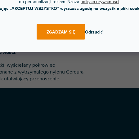
do personalizacji reklam. Nasza
polityka prywatności
.
OPIS
OCENA
kając „AKCEPTUJ WSZYSTKO” wyrażasz zgodę na wszystkie pliki cook
owy QSC K10 TOTE
polstrovaný ochranný obal
. QSC oferu
ZGADZAM SIĘ
Odrzucić
nanych z wytrzymałego nylonu Cordura
. Pomóż chronić swoj
dały jak nowe.
iwości:
kki, wyściełany pokrowiec
onane z wytrzymałego nylonu Cordura
ek ułatwiający przenoszenie