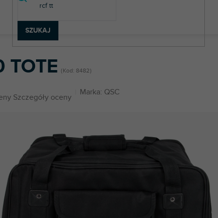
SZUKAJ
ny
K10 TOTE
0 TOTE
Kod:
8482
Marka:
QSC
eny
Szczegóły oceny
u
k.