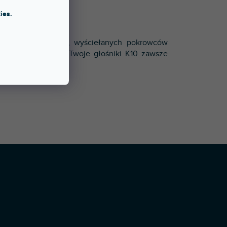
ies.
je szereg miękkich, wyściełanych pokrowców
e inwestycje, aby Twoje głośniki K10 zawsze