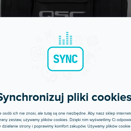
Synchronizuj pliki cookies
Błyskawiczna dostawa
Komunikacja i opi
Wysyłamy do godziny 15:00
Chwalicie nas za podejśc
 osób ich nie znosi, ale tutaj są one niezbędne. Aby nasz sklep internet
any zestaw, używamy plików cookies. Dzięki nim wyświetlimy Ci odpowie
 działanie strony i poprawimy komfort zakupów. Używamy plików cookie