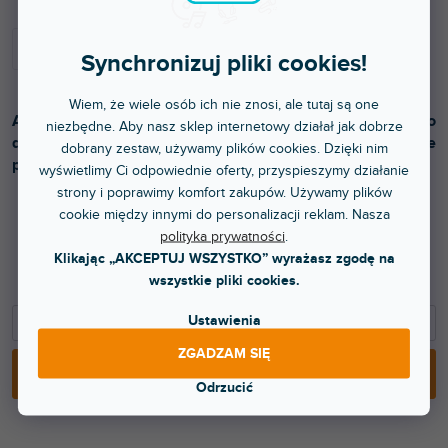
Synchronizuj pliki cookies!
Wiem, że wiele osób ich nie znosi, ale tutaj są one
Adapter do bezprzewodowego nadajnika Wireless Micro
niezbędne. Aby nasz sklep internetowy działał jak dobrze
do ręcznego mikrofonu reporterskiego. W zestawie
dobrany zestaw, używamy plików cookies. Dzięki nim
piankowa osłona przeciwwietrzna. Kolor biały.
wyświetlimy Ci odpowiednie oferty, przyspieszymy działanie
strony i poprawimy komfort zakupów. Używamy plików
cookie między innymi do personalizacji reklam. Nasza
polityka prywatności
.
114 zł
Klikając „AKCEPTUJ WSZYSTKO” wyrażasz zgodę na
94,21 zł bez VAT
wszystkie pliki cookies.
Ustawienia
−
+
ZGADZAM SIĘ
DODAJ DO KOSZYKA
Odrzucić