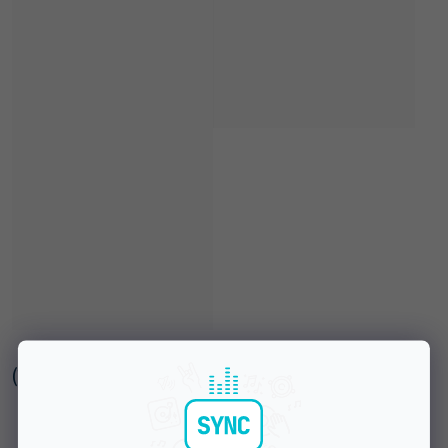
(
1 szt
)
Dostępny w sklepie stacjonarnym