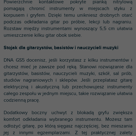
Powierzchnie kontaktowe pokryte pianką nitrylową
pomagają chronić instrumenty w miejscach styku z
korpusem i gryfem. Dzięki temu unikniesz drobnych otarć
podczas odkładania gitar po próbie, lekcji lub nagraniu.
Rozstaw między instrumentami wynoszący 5,5 cm ułatwia
umieszczenie kilku gitar obok siebie.
Stojak dla gitarzystów, basistów i nauczycieli muzyki
DNA GS5 docenisz, jeśli korzystasz z kilku instrumentów i
chcesz mieć je zawsze pod ręką. Stanowi rozwiązanie dla
gitarzystów, basistów, nauczycieli muzyki, szkół, sal prób,
studiów nagraniowych i sklepów. Jeśli przeplatasz gitarę
elektryczną i akustyczną lub przechowujesz instrumenty
całego zespołu w jednym miejscu, takie rozwiązanie ułatwia
codzienną pracę.
Dodatkowy boczny uchwyt z blokadą gryfu zwiększa
komfort odkładania wybranego instrumentu. Możesz tam
odłożyć gitarę, po którą sięgasz najczęściej, bez mieszania
jej z innymi egzemplarzami. Z tej praktycznej zalety