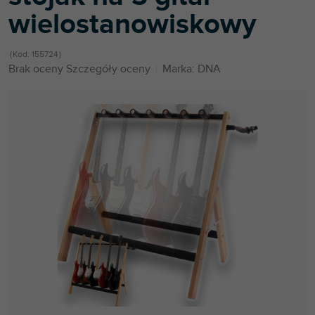
wielostanowiskowy
Kod:
155724
Średnia
Brak oceny
Szczegóły oceny
Marka:
DNA
ocena
produktu
wynosi
0,0
na
5
gwiazdek.