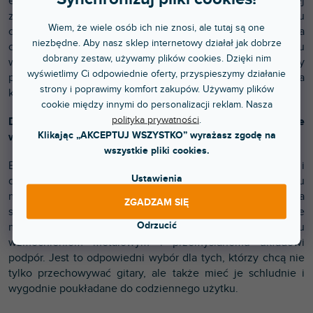
elektryczne, basowe i akustyczne. Pomoże Ci lepiej
zorganizować przestrzeń, ponieważ zamiast kilku
Wiem, że wiele osób ich nie znosi, ale tutaj są one
oddzielnych stojaków zyskasz jedno stabilne miejsce dla
niezbędne. Aby nasz sklep internetowy działał jak dobrze
całego zestawu instrumentów. Podczas próby zespołu
dobrany zestaw, używamy plików cookies. Dzięki nim
wystarczy sięgnąć po wybraną gitarę, podczas gdy
wyświetlimy Ci odpowiednie oferty, przyspieszymy działanie
pozostałe stoją prosto, bez chaosu i ryzyka uszkodzenia
strony i poprawimy komfort zakupów. Używamy plików
korpusów o otaczające przedmioty.
cookie między innymi do personalizacji reklam. Nasza
polityka prywatności
.
Drewniany stojak, który chroni instrumenty i dobrze
Klikając „AKCEPTUJ WSZYSTKO” wyrażasz zgodę na
wygląda w każdej przestrzeni
wszystkie pliki cookies.
Bukowa konstrukcja nadaje stojakowi estetyczny wygląd i
Ustawienia
dobrze komponuje się z instrumentami w studiu, pokoju
muzycznym lub sali prób. Naturalne wykończenie drewna
ZGADZAM SIĘ
sprawia, że wygląda ono cieplej niż typowe konstrukcje
Odrzucić
metalowe, a całość zachowuje stabilność dzięki czemu
wzmocnieniom metalowym i przemyślanemu układowi
podpór. Jest to odpowiedni wybór dla tych, którzy chcą nie
tylko przechowywać gitary, ale także mieć je schludnie i
wygodnie poukładane do codziennego użytku.