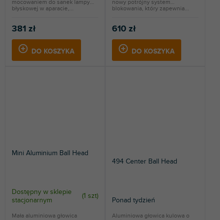
mocowaniem do sanek lampy
nowy potrójny system
błyskowej w aparacie,...
blokowania, który zapewnia...
381 zł
610 zł
DO KOSZYKA
DO KOSZYKA
Mini Aluminium Ball Head
494 Center Ball Head
Dostępny w sklepie
(
1 szt
)
stacjonarnym
Ponad tydzień
Mała aluminiowa głowica
Aluminiowa głowica kulowa o