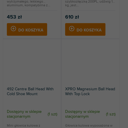
wytrzymałego, lekkiego
szybkozłączką 200PL, udźwig 10
aluminium, kompatybilna z...
kg, jest...
453 zł
610 zł
DO KOSZYKA
DO KOSZYKA
492 Centre Ball Head With
XPRO Magnesium Ball Head
Cold Shoe Mount
With Top Lock
Dostępny w sklepie
Dostępny w sklepie
(
1 szt
)
(
1 szt
)
stacjonarnym
stacjonarnym
Mini głowica kulowa z
Głowica kulowa wyposażona w