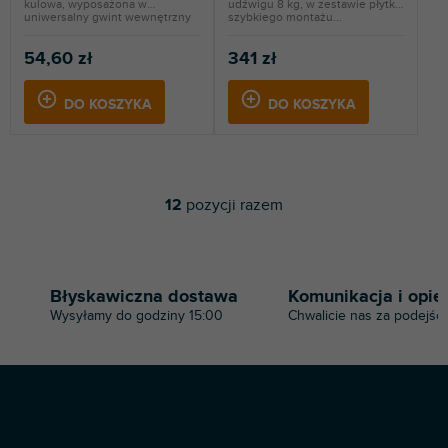
kulowa, wyposażona w
udźwigu 8 kg, w zestawie płytka
uniwersalny gwint wewnętrzny
szybkiego montażu...
w...
54,60 zł
341 zł
DO KOSZYKA
DO KOSZYKA
12
pozycji razem
K
o
n
t
r
Błyskawiczna dostawa
Komunikacja i opie
o
Wysyłamy do godziny 15:00
Chwalicie nas za podejści
l
k
i
l
i
S
s
Copyright 2026
Profi-dj
. Wszystkie prawa zastrzeżone.
t
t