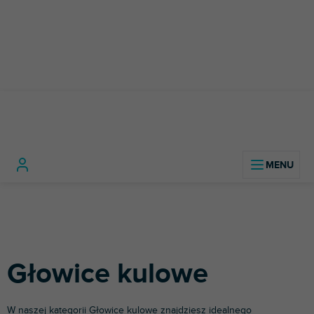
Przejść
do
treści
Sprzęt
Statywy i
Głow
Home
fotograficzny i
Statywy
głowice
Zdjęcie
kulowe
wideo
fotograficzne
głowy
Głowice kulowe
W naszej kategorii Głowice kulowe znajdziesz idealnego