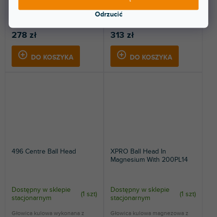
Najmniejsza głowica kulowa
Aluminiowa głowica kulowa o
Manfrotto Manfrotto MH492-BH
kompaktowych rozmiarach,
Odrzucić
bez płytki szybkiego...
udźwig do 8 kg.
278 zł
313 zł
DO KOSZYKA
DO KOSZYKA
496 Centre Ball Head
XPRO Ball Head In
Magnesium With 200PL14
Dostępny w sklepie
Dostępny w sklepie
(
1 szt
)
(
1 szt
)
stacjonarnym
stacjonarnym
Głowica kulowa wykonana z
Głowica kulowa magnezowa z