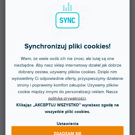
Głowica statywu wykonana z
Głowica kulowa z szybkozłączką
bardzo wytrzymałego i lekkiego
z centralnym zamkiem trzpienia
aluminium, dzięki...
kulowego i...
470 zł
243 zł
DO KOSZYKA
DO KOSZYKA
Synchronizuj pliki cookies!
Wiem, że wiele osób ich nie znosi, ale tutaj są one
niezbędne. Aby nasz sklep internetowy działał jak dobrze
dobrany zestaw, używamy plików cookies. Dzięki nim
wyświetlimy Ci odpowiednie oferty, przyspieszymy działanie
strony i poprawimy komfort zakupów. Używamy plików
cookie między innymi do personalizacji reklam. Nasza
492 Centre Ball Head
494 Centre Ball Head with
polityka prywatności
.
Universal Round Disc
Klikając „AKCEPTUJ WSZYSTKO” wyrażasz zgodę na
wszystkie pliki cookies.
Dostępny w sklepie
Dostępny w sklepie
Ustawienia
(
1 szt
)
(
1 szt
)
stacjonarnym
stacjonarnym
ZGADZAM SIĘ