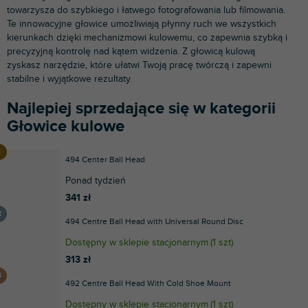
towarzysza do szybkiego i łatwego fotografowania lub filmowania.
Te innowacyjne głowice umożliwiają płynny ruch we wszystkich
kierunkach dzięki mechanizmowi kulowemu, co zapewnia szybką i
precyzyjną kontrolę nad kątem widzenia. Z głowicą kulową
zyskasz narzędzie, które ułatwi Twoją pracę twórczą i zapewni
stabilne i wyjątkowe rezultaty.
Najlepiej sprzedające się w kategorii
Głowice kulowe
494 Center Ball Head
Ponad tydzień
341 zł
494 Centre Ball Head with Universal Round Disc
Dostępny w sklepie stacjonarnym
(
1 szt
)
313 zł
492 Centre Ball Head With Cold Shoe Mount
Dostępny w sklepie stacjonarnym
(
1 szt
)