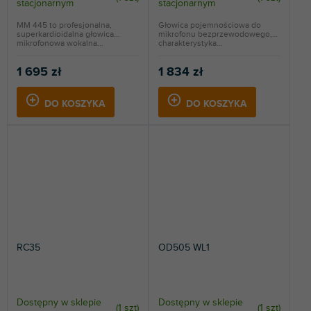
stacjonarnym
stacjonarnym
MM 445 to profesjonalna,
Głowica pojemnościowa do
superkardioidalna głowica
mikrofonu bezprzewodowego,
mikrofonowa wokalna...
charakterystyka...
1 695 zł
1 834 zł
DO KOSZYKA
DO KOSZYKA
RC35
OD505 WL1
Dostępny w sklepie
Dostępny w sklepie
(
1 szt
)
(
1 szt
)