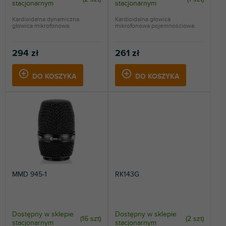
stacjonarnym
stacjonarnym
ó
w
Kardioidalna dynamiczna
Kardioidalna głowica
głowica mikrofonowa.
mikrofonowa pojemnościowa.
294 zł
261 zł
DO KOSZYKA
DO KOSZYKA
MMD 945-1
RK143G
Dostępny w sklepie
Dostępny w sklepie
(
16 szt
)
(
2 szt
)
stacjonarnym
stacjonarnym