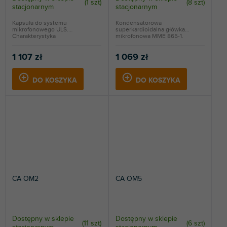
(
1 szt
)
(
8 szt
)
stacjonarnym
stacjonarnym
Kapsuła do systemu
Kondensatorowa
mikrofonowego ULS.
superkardioidalna główka
Charakterystyka
mikrofonowa MME 865-1.
hiperkardioidalna. Do...
1 107 zł
1 069 zł
DO KOSZYKA
DO KOSZYKA
CA OM2
CA OM5
Dostępny w sklepie
Dostępny w sklepie
(
11 szt
)
(
6 szt
)