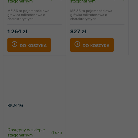
stacjonarnym
stacjonarnym
ME 36 to pojemnościowa
ME 35 to pojemnościowa
głowica mikrofonowa o
główka mikrofonowa o
charakterystyce...
charakterystyce...
1 264 zł
827 zł
DO KOSZYKA
DO KOSZYKA
RK244G
Dostępny w sklepie
(
1 szt
)
stacjonarnym