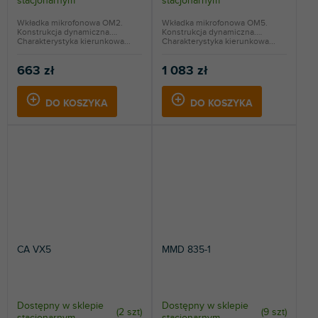
stacjonarnym
stacjonarnym
Wkładka mikrofonowa OM2.
Wkładka mikrofonowa OM5.
Konstrukcja dynamiczna.
Konstrukcja dynamiczna.
Charakterystyka kierunkowa...
Charakterystyka kierunkowa...
663 zł
1 083 zł
DO KOSZYKA
DO KOSZYKA
CA VX5
MMD 835-1
Dostępny w sklepie
Dostępny w sklepie
(
2 szt
)
(
9 szt
)
stacjonarnym
stacjonarnym