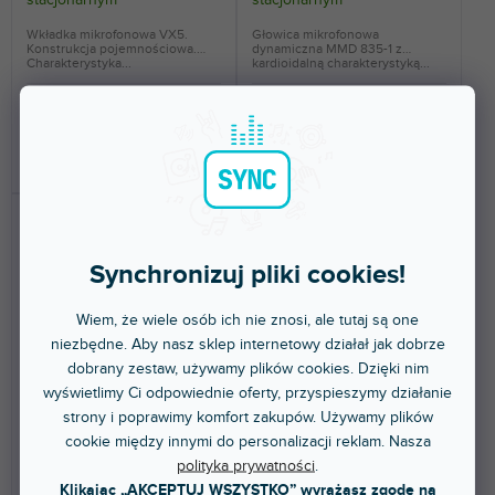
Wkładka mikrofonowa VX5.
Głowica mikrofonowa
Konstrukcja pojemnościowa.
dynamiczna MMD 835-1 z
Charakterystyka...
kardioidalną charakterystyką...
1 572 zł
383 zł
DO KOSZYKA
DO KOSZYKA
Synchronizuj pliki cookies!
Wiem, że wiele osób ich nie znosi, ale tutaj są one
niezbędne. Aby nasz sklep internetowy działał jak dobrze
dobrany zestaw, używamy plików cookies. Dzięki nim
MMD 845-1
MMK 965-1 BK
wyświetlimy Ci odpowiednie oferty, przyspieszymy działanie
strony i poprawimy komfort zakupów. Używamy plików
cookie między innymi do personalizacji reklam. Nasza
Dostępny w sklepie
Dostępny w sklepie
polityka prywatności
.
(
4 szt
)
(
3 szt
)
stacjonarnym
stacjonarnym
Klikając „AKCEPTUJ WSZYSTKO” wyrażasz zgodę na