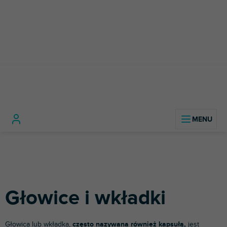
Przejść
do
treści
Sprzęt
Akcesoria
Głowice i
Home
DJ-ski
Mikrofony
mikrofonowe
wkładki
Głowice i wkładki
Głowica lub wkładka,
często nazywana również kapsułą,
jest