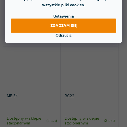
wszystkie pliki cookies.
Głowica mikrofonowa
Głowica mikrofonowa MMK 965-
dynamiczna MMD 845-1 z
1 z "prawdziwą" pojemnościową
superkardioidalną
kapsułą mikrofonową.
Ustawienia
charakterystyką...
425 zł
2 567 zł
ZGADZAM SIĘ
Odrzucić
DO KOSZYKA
DO KOSZYKA
ME 34
RC22
Dostępny w sklepie
Dostępny w sklepie
(
2 szt
)
(
3 szt
)
stacjonarnym
stacjonarnym