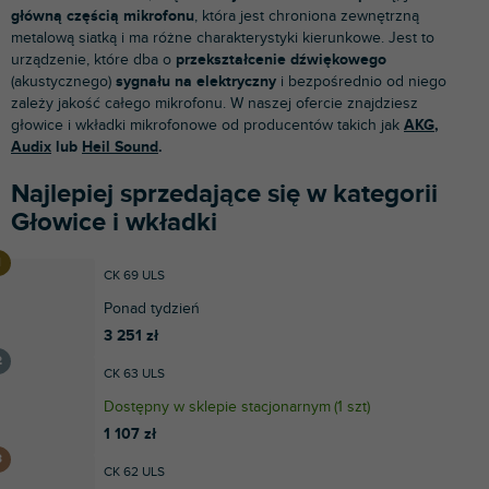
główną częścią mikrofonu
, która jest chroniona zewnętrzną
metalową siatką i ma różne charakterystyki kierunkowe. Jest to
urządzenie, które dba o
przekształcenie dźwiękowego
(akustycznego)
sygnału na elektryczny
i bezpośrednio od niego
zależy jakość całego mikrofonu. W naszej ofercie znajdziesz
głowice i wkładki mikrofonowe od producentów takich jak
AKG
,
Audix
lub
Heil Sound
.
Najlepiej sprzedające się w kategorii
Głowice i wkładki
CK 69 ULS
Ponad tydzień
3 251 zł
CK 63 ULS
Dostępny w sklepie stacjonarnym
(
1 szt
)
1 107 zł
CK 62 ULS