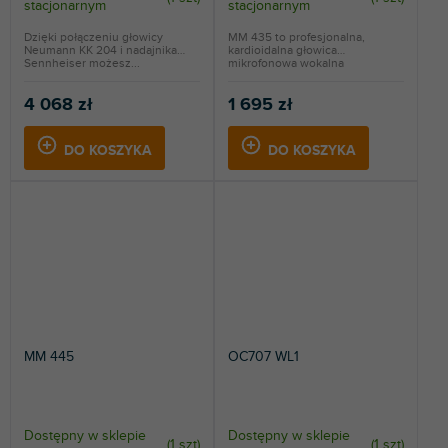
stacjonarnym
stacjonarnym
Dzięki połączeniu głowicy
MM 435 to profesjonalna,
Neumann KK 204 i nadajnika
kardioidalna głowica
Sennheiser możesz...
mikrofonowa wokalna
najwyższej...
4 068 zł
1 695 zł
DO KOSZYKA
DO KOSZYKA
MM 445
OC707 WL1
Dostępny w sklepie
Dostępny w sklepie
(
1 szt
)
(
1 szt
)