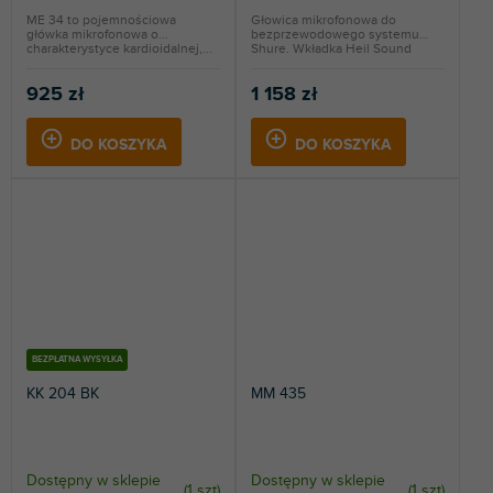
ME 34 to pojemnościowa
Głowica mikrofonowa do
główka mikrofonowa o
bezprzewodowego systemu
charakterystyce kardioidalnej,...
Shure. Wkładka Heil Sound
PR22.
925 zł
1 158 zł
DO KOSZYKA
DO KOSZYKA
BEZPŁATNA WYSYŁKA
KK 204 BK
MM 435
Dostępny w sklepie
Dostępny w sklepie
(
1 szt
)
(
1 szt
)