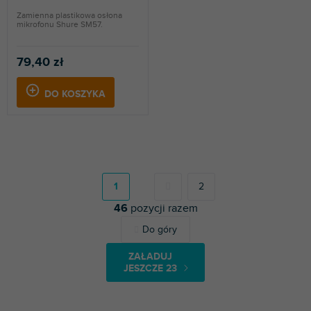
Zamienna plastikowa osłona
mikrofonu Shure SM57.
79,40 zł
DO KOSZYKA
P
a
g
1
2
i
46
pozycji razem
n
a
K
Do góry
c
o
j
n
a
ZAŁADUJ
t
JESZCZE 23
r
o
l