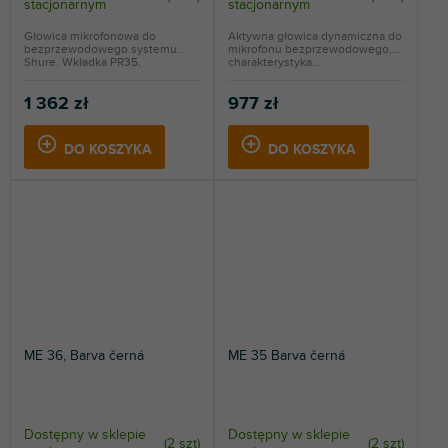
stacjonarnym
stacjonarnym
Głowica mikrofonowa do
Aktywna głowica dynamiczna do
bezprzewodowego systemu
mikrofonu bezprzewodowego,
Shure. Wkładka PR35.
charakterystyka...
1 362 zł
977 zł
DO KOSZYKA
DO KOSZYKA
ME 36, Barva černá
ME 35 Barva černá
Dostępny w sklepie
Dostępny w sklepie
(
2 szt
)
(
2 szt
)