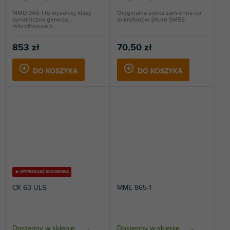
MMD 945-1 to wysokiej klasy
Oryginalna siatka zamienna do
dynamiczna głowica
mikrofonów Shure SM58.
mikrofonowa o...
853 zł
70,50 zł
DO KOSZYKA
DO KOSZYKA
🔥 WYPRZEDAŻ SEZONOWA
CK 63 ULS
MME 865-1
Dostępny w sklepie
Dostępny w sklepie