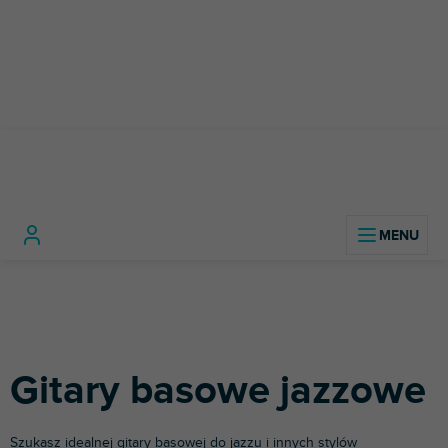
Przejść
do
treści
Instrumenty
Gitary
Gitary basowe
Gitary
Home
muzyczne
basowe
elektryczne
basowe
jazzowe
Gitary basowe jazzowe
Szukasz idealnej gitary basowej do jazzu i innych stylów