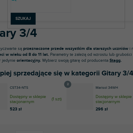
strumenty muzyczne
Gitary
Gitary klasyczne
Gitary 3/4
SZUKAJ
ary 3/4
rzyczwarte są
przeznaczone przede wszystkim dla starszych uczniów
i 
eci w wieku od 8 do 11 lat.
Parametry te zależą od wzrostu lub grubości
r jedynie
orientacyjny.
Wybierz swoją gitarę od producenta
Stagg
.
piej sprzedające się w kategorii Gitary 3/
CST34-NTS
Marisol 34WH
Dostępny w sklepie
Dostępny w sklepie
(
1 szt
)
stacjonarnym
stacjonarnym
523 zł
296 zł