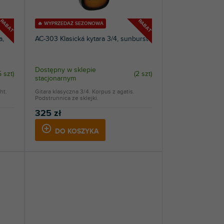
RABAT
RABAT
🔥 WYPRZEDAŻ SEZONOWA
a,
AC-303 Klasická kytara 3/4, sunburst
Dostępny w sklepie
5 szt
)
(
2 szt
)
stacjonarnym
ht.
Gitara klasyczna 3/4. Korpus z agatis.
Podstrunnica ze sklejki.
325 zł
DO KOSZYKA