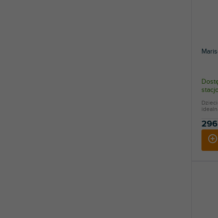
Mari
Dostę
stac
Dzieci
idealn
296