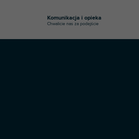
o
n
t
Komunikacja i opieka
r
Chwalicie nas za podejście
o
l
k
i
l
i
s
t
y