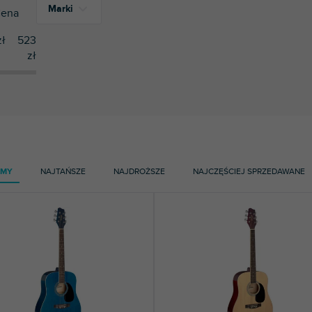
Marki
ena
ł
523
zł
4
Dimavery
9
Soundsation
2
Stagg
AMY
NAJTAŃSZE
NAJDROŻSZE
NAJCZĘŚCIEJ SPRZEDAWANE