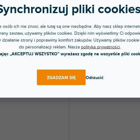
Synchronizuj pliki cookies
 osób ich nie znosi, ale tutaj są one niezbędne. Aby nasz sklep internet
ol 34BLS
Marisol 34SB
any zestaw, używamy plików cookies. Dzięki nim wyświetlimy Ci odpowie
 działanie strony i poprawimy komfort zakupów. Używamy plików cookie
do personalizacji reklam. Nasza
polityka prywatności
.
pny w sklepie
Dostępny w sklepie
(
1 szt
)
(
kając „AKCEPTUJ WSZYSTKO” wyrażasz zgodę na wszystkie pliki cook
jonarnym
stacjonarnym
zna gitara rozmiar 3/4 odpowiednia
Klasyczna gitara rozmiar 3/4 odpowie
ieci i początkujących. Drewno...
dla dzieci i początkujących. Drewno...
 zł
296 zł
ZGADZAM SIĘ
Odrzucić
DO KOSZYKA
DO KOSZYKA