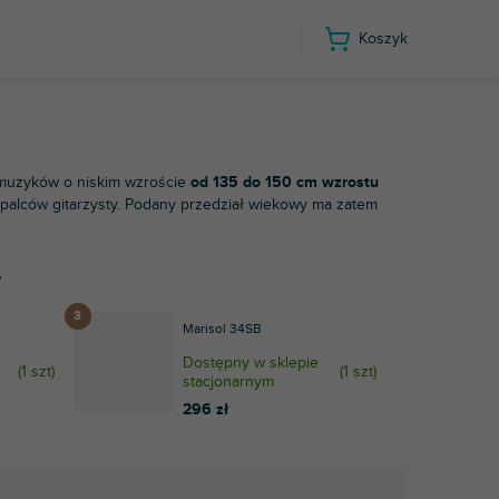
Koszyk
muzyków o niskim wzroście
od 135 do 150 cm wzrostu
 palców gitarzysty. Podany przedział wiekowy ma zatem
4
Marisol 34SB
Dostępny w sklepie
(
1 szt
)
(
1 szt
)
stacjonarnym
296 zł