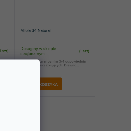
Mileia 34 Natural
Dostępny w sklepie
1 szt
)
(
1 szt
)
stacjonarnym
dnia
Klasyczna gitara rozmiar 3/4 odpowiednia
dla dzieci i początkujących. Drewno...
348 zł
DO KOSZYKA