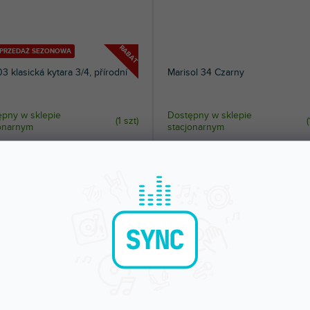
RABAT
YPRZEDAŻ SEZONOWA
3 klasická kytara 3/4, přírodní
Marisol 34 Czarny
pny w sklepie
Dostępny w sklepie
(
1 szt
)
(
jonarnym
stacjonarnym
zna gitara 3/4. Płyta wierzchnia, płyta
Klasyczna gitara rozmiar 3/4 odpowie
a i boki akacjowe, gryf...
dla dzieci i początkujących. Sklejka...
zł
296 zł
DO KOSZYKA
DO KOSZYKA