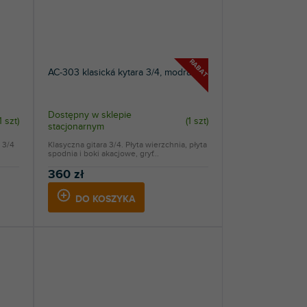
RABAT
AC-303 klasická kytara 3/4, modrá
Dostępny w sklepie
1 szt
)
(
1 szt
)
stacjonarnym
 3/4
Klasyczna gitara 3/4. Płyta wierzchnia, płyta
spodnia i boki akacjowe, gryf...
360 zł
DO KOSZYKA