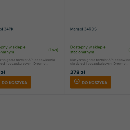
ol 34PK
Marisol 34RDS
pny w sklepie
Dostępny w sklepie
(
1 szt
)
(
jonarnym
stacjonarnym
zna gitara rozmiar 3/4 odpowiednia
Klasyczna gitara rozmiar 3/4 odpowie
ieci i początkujących. Drewno...
dla dzieci i początkujących. Drewno...
 zł
278 zł
DO KOSZYKA
DO KOSZYKA
K