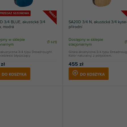
RABAT
YPRZEDAŻ SEZONOWA
 3/4 BLUE, akustická 3/4
SA20D 3/4 N, akustická 3/4 kytar
a, modrá
přírodní
pny w sklepie
Dostępny w sklepie
(
1 szt
)
(
jonarnym
stacjonarnym
 akustyczna 3/4 typu Dreadnought.
Gitara akustyczna 3/4 typu Dreadnoug
niebieski błyszczący.
Kolor naturalny, z połyskiem.
 zł
455 zł
DO KOSZYKA
DO KOSZYKA