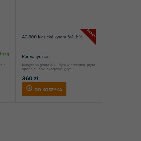
RABAT
AC-300 klasická kytara 3/4, bílá
1 szt
)
Ponad tydzień
dnia
Klasyczna gitara 3/4. Płyta wierzchnia, płyta
spodnia i boki akacjowe, gryf...
360 zł
DO KOSZYKA