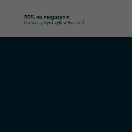
90% na magazynie
I to, co się wydarzyło w Polsce :-)