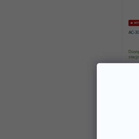
🔥 W
AC-30
Dostę
stac
Klasyc
spodni
313 