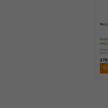
Maris
Dostę
stac
Klasyc
dla dz
278