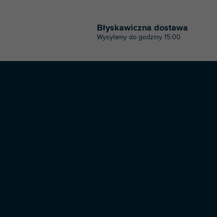
Błyskawiczna dostawa
Wysyłamy do godziny 15:00
S
t
o
p
k
a