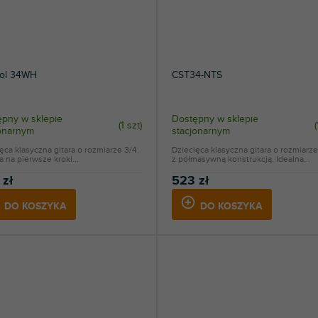
sol 34WH
CST34-NTS
pny w sklepie
Dostępny w sklepie
(
1 szt
)
(
jonarnym
stacjonarnym
ęca klasyczna gitara o rozmiarze 3/4,
Dziecięca klasyczna gitara o rozmiarze
a na pierwsze kroki...
z półmasywną konstrukcją. Idealna...
 zł
523 zł
DO KOSZYKA
DO KOSZYKA